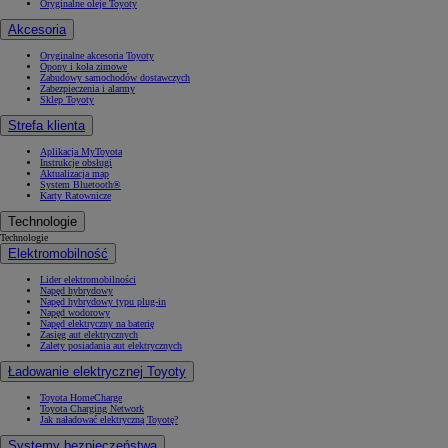
Oryginalne oleje Toyoty
Akcesoria
Oryginalne akcesoria Toyoty
Opony i koła zimowe
Zabudowy samochodów dostawczych
Zabezpieczenia i alarmy
Sklep Toyoty
Strefa klienta
Aplikacja MyToyota
Instrukcje obsługi
Aktualizacja map
System Bluetooth®
Karty Ratownicze
Technologie
Technologie
Elektromobilność
Lider elektromobilności
Napęd hybrydowy
Napęd hybrydowy typu plug-in
Napęd wodorowy
Napęd elektryczny na baterię
Zasięg aut elektrycznych
Zalety posiadania aut elektrycznych
Ładowanie elektrycznej Toyoty
Toyota HomeCharge
Toyota Charging Network
Jak naładować elektryczną Toyotę?
Systemy bezpieczeństwa