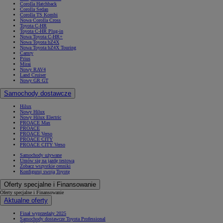
Corolla Hatchback
Corolla Sedan
Corolla TS Kombi
Nowa Corolla Cross
Toyota C-HR
Toyota C-HR Plug-in
Nowa Toyota C-HR+
Nowa Toyota bZ4X
Nowa Toyota bZ4X Touring
Camry
Prius
Mirai
Nowy RAV4
Land Cruiser
Nowy GR GT
Samochody dostawcze
Hilux
Nowy Hilux
Nowy Hilux Electric
PROACE Max
PROACE
PROACE Verso
PROACE CITY
PROACE CITY Verso
Samochody używane
Umów się na jazdę testową
Zobacz wszystkie cenniki
Konfiguruj swoją Toyotę
Oferty specjalne i Finansowanie
Oferty specjalne i Finansowanie
Aktualne oferty
Finał wyprzedaży 2025
Samochody dostawcze Toyota Professional