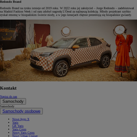
Redondo Brand
Redondo Brand na rynku istnieje od 2019 roku. W 2022 roku jej założyciel – Jorge Redondo – zadebiutował
na Madrid Fashion Week i od razu zdobył nagrodę L'Òreal za najlepszą kolekcję. Młody projektant szybko
zyskał renomę w hiszpańskim świecie mody, a w jego kreacjach chętnie prezentują się hiszpańskie gwiazdy.
Kontakt
Napisz do nas
Samochody
Samochody
Samochody osobowe
Nowe Aygo X
Yaris
GR Yaris
Yaris Cross
Nowy Yaris Cross
Nowy Urban Cruiser