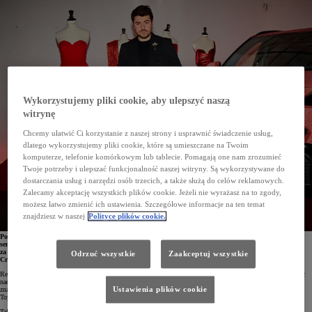
Wykorzystujemy pliki cookie, aby ulepszyć naszą
witrynę
Chcemy ułatwić Ci korzystanie z naszej strony i usprawnić świadczenie usług,
dlatego wykorzystujemy pliki cookie, które są umieszczane na Twoim
komputerze, telefonie komórkowym lub tablecie. Pomagają one nam zrozumieć
Twoje potrzeby i ulepszać funkcjonalność naszej witryny. Są wykorzystywane do
dostarczania usług i narzędzi osób trzecich, a także służą do celów reklamowych.
Zalecamy akceptację wszystkich plików cookie. Jeżeli nie wyrażasz na to zgody,
możesz łatwo zmienić ich ustawienia. Szczegółowe informacje na ten temat
znajdziesz w naszej
Polityce plików cookie.
Podczas ubiegłorocznego Madrid Fashion Week młody projektant Jorge Redondo sprawił prawdziwą
sensację, zdobywając – jako pierwszy debiutant w historii tego wydarzenia – nagrodę L'Òreal
za najlepszą kolekcję. Teraz idzie o krok dalej, tworząc wraz z Toyota Spain unikalną wersję Yarisa
Odrzuć wszystkie
Zaakceptuj wszystkie
Cross. Ekstrawagancką i wyjątkową, tak jak jego projekty modowe.
Redondo Brand i Toyota Spain połączyły siły, aby stworzyć wyjątkową wersję Yarisa Cross Hybrid. Pracując
nad tym projektem, hiszpański projektant Jorge Redondo inspirował się czerwonymi sukienkami będącymi
Ustawienia plików cookie
znakiem rozpoznawczym jego firmy modowej. Czerwień to także kolor, z którym identyfikuje się marka
Toyota.
Tak powstała
Toyota Yaris Cross by Redondo Brand
, samochód w żywym czerwonym kolorze