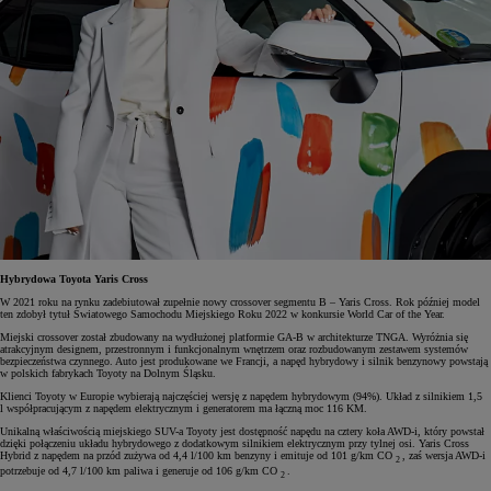
Hybrydowa Toyota Yaris Cross
W 2021 roku na rynku zadebiutował zupełnie nowy crossover segmentu B – Yaris Cross. Rok później model
ten zdobył tytuł Światowego Samochodu Miejskiego Roku 2022 w konkursie World Car of the Year.
Miejski crossover został zbudowany na wydłużonej platformie GA-B w architekturze TNGA. Wyróżnia się
atrakcyjnym designem, przestronnym i funkcjonalnym wnętrzem oraz rozbudowanym zestawem systemów
bezpieczeństwa czynnego. Auto jest produkowane we Francji, a napęd hybrydowy i silnik benzynowy powstają
w polskich fabrykach Toyoty na Dolnym Śląsku.
Klienci Toyoty w Europie wybierają najczęściej wersję z napędem hybrydowym (94%). Układ z silnikiem 1,5
l współpracującym z napędem elektrycznym i generatorem ma łączną moc 116 KM.
Unikalną właściwością miejskiego SUV-a Toyoty jest dostępność napędu na cztery koła AWD-i, który powstał
dzięki połączeniu układu hybrydowego z dodatkowym silnikiem elektrycznym przy tylnej osi. Yaris Cross
Hybrid z napędem na przód zużywa od 4,4 l/100 km benzyny i emituje od 101 g/km CO
, zaś wersja AWD-i
2
potrzebuje od 4,7 l/100 km paliwa i generuje od 106 g/km CO
.
2