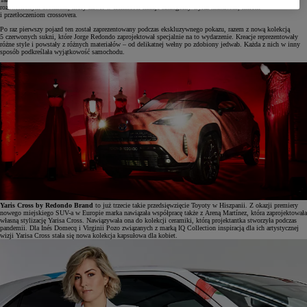
rozświetlonym brokatem, który nawet w ciemności nadaje szczególny wyraz kształtom, liniom
i przetłoczeniom crossovera.
Po raz pierwszy pojazd ten został zaprezentowany podczas ekskluzywnego pokazu, razem z nową kolekcją
5 czerwonych sukni, które Jorge Redondo zaprojektował specjalnie na to wydarzenie. Kreacje reprezentowały
różne style i powstały z różnych materiałów – od delikatnej wełny po zdobiony jedwab. Każda z nich w inny
sposób podkreślała wyjątkowość samochodu.
Yaris Cross by Redondo Brand
to już trzecie takie przedsięwzięcie Toyoty w Hiszpanii. Z okazji premiery
nowego miejskiego SUV-a w Europie marka nawiązała współpracę także z Areną Martínez, która zaprojektowała
własną stylizację Yarisa Cross. Nawiązywała ona do kolekcji ceramiki, którą projektantka stworzyła podczas
pandemii. Dla Inés Domecq i Virginii Pozo związanych z marką IQ Collection inspiracją dla ich artystycznej
wizji Yarisa Cross stała się nowa kolekcja kapsułowa dla kobiet.