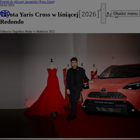
Przejdź do głównej zawartości
(Press Enter)
16-02-2023
Toyota Yaris Cross w lśniącej stylizacji Jorge
Otwórz menu
Redondo
Odkrycia Tygodnia Mody w Madrycie 2022