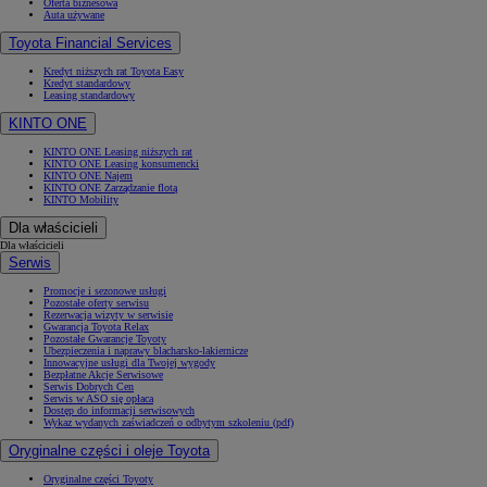
Oferta biznesowa
Auta używane
Toyota Financial Services
Kredyt niższych rat Toyota Easy
Kredyt standardowy
Leasing standardowy
KINTO ONE
KINTO ONE Leasing niższych rat
KINTO ONE Leasing konsumencki
KINTO ONE Najem
KINTO ONE Zarządzanie flotą
KINTO Mobility
Dla właścicieli
Dla właścicieli
Serwis
Promocje i sezonowe usługi
Pozostałe oferty serwisu
Rezerwacja wizyty w serwisie
Gwarancja Toyota Relax
Pozostałe Gwarancje Toyoty
Ubezpieczenia i naprawy blacharsko-lakiernicze
Innowacyjne usługi dla Twojej wygody
Bezpłatne Akcje Serwisowe
Serwis Dobrych Cen
Serwis w ASO się opłaca
Dostęp do informacji serwisowych
Wykaz wydanych zaświadczeń o odbytym szkoleniu (pdf)
Oryginalne części i oleje Toyota
Oryginalne części Toyoty