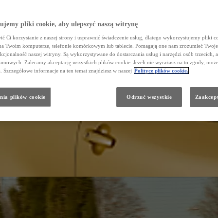
jemy pliki cookie, aby ulepszyć naszą witrynę
ć Ci korzystanie z naszej strony i usprawnić świadczenie usług, dlatego wykorzystujemy pliki co
na Twoim komputerze, telefonie komórkowym lub tablecie. Pomagają one nam zrozumieć Twoje
nkcjonalność naszej witryny. Są wykorzystywane do dostarczania usług i narzędzi osób trzecich, a
amowych. Zalecamy akceptację wszystkich plików cookie. Jeżeli nie wyrażasz na to zgody, może
a. Szczegółowe informacje na ten temat znajdziesz w naszej
Polityce plików cookie.
nia plików cookie
Odrzuć wszystkie
Zaakcept