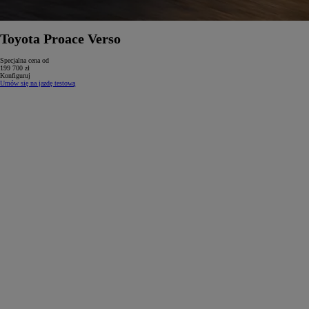
Toyota Proace Verso
Specjalna cena od
199 700 zł
Konfiguruj
Umów się na jazdę testową