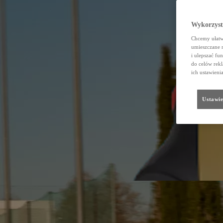
Wykorzystu
Chcemy ułatwi
umieszczane 
i ulepszać fu
do celów rekl
ich ustawieni
Ustawie