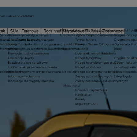
rwis i akcesoria
Kontakt
rwis
Ekobonus dla hybryd Toyoty
Kluby dla dzieci i młodzieży
Oryginalne części i olej
K
zne
SUV i Terenowe
Rodzinne
Hybrydowe Plug-in
Dostawcze
 Services
Rezerwacja wizyty w serwisie
Oferta dla osób z niepełnosprawnościami
Toyota Kids
Oryginalne częś
iższych rat Toyota Easy
Oferta serwisu mechanicznego
Toyota Juniors
Oryginalne olej
standardowy
Specjalna oferta dla aut po gwarancji podstawowej
Konkurs Dream Car
Program Sprzedaży Hur
 standardowy
Oferta serwisu blacharsko-lakierniczego
Elektromobilność
Trade
Promocje i usługi sezonowe
Lider elektromobilności
Akcesoria
Gwarancje Toyoty
Napęd hybrydowy
Oryginalne akce
Bezpłatne akcje serwisowe
Napęd hybrydowy typu plug-in
Opony i koła z
Globalna akcja serwisowa Takata
Napęd wodorowy
Zabudowy samo
rzebiegów Toyoty
Pomoc drogowa w przypadku awarii lub kolizji
Napęd elektryczny na baterię
Zabezpieczenia
Informacje techniczne
Zasięg aut elektrycznych
Sklep Toyoty
Innowacje dla wygody Klientów
Zalety posiadania aut elektrycznych
Aktualności
Nowości i wydarzenia
Newsletter
Porady
Regulacje CAFE