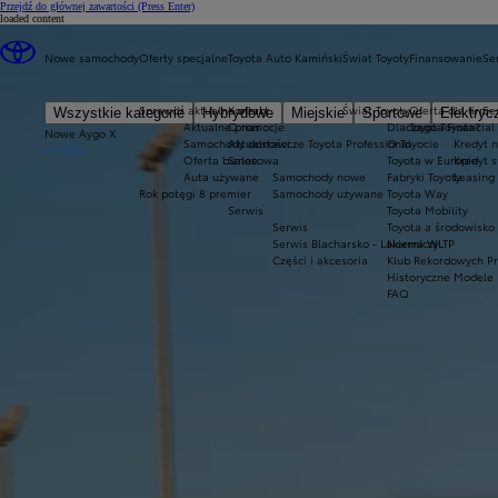
Przejdź do głównej zawartości
(Press Enter)
loaded content
Nowe samochody
Oferty specjalne
Toyota Auto Kamiński
Świat Toyoty
Finansowanie
Se
Sprawdź aktualne oferty
Kontakt
Świat Toyoty
Oferta dla firm
Se
Wszystkie kategorie
Hybrydowe
Miejskie
Sportowe
Elektryc
Aktualne promocje
O nas
Dlaczego Toyota?
Toyota Financial
Nowe Aygo X
Samochody dostawcze Toyota Professional
Aktualności
O Toyocie
Kredyt n
HYBRID
Oferta biznesowa
Salon
Toyota w Europie
Kredyt 
Auta używane
Samochody nowe
Fabryki Toyoty
Leasing
Rok potęgi 8 premier
Samochody używane
Toyota Way
Serwis
Toyota Mobility
Serwis
Toyota a środowisko
Serwis Blacharsko - Lakierniczy
Norma WLTP
Części i akcesoria
Klub Rekordowych P
Historyczne Modele
FAQ