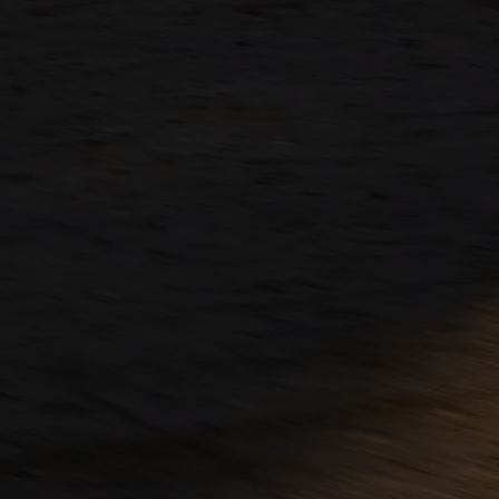
Od
81 900 zł
Yaris Cross
HYBRID