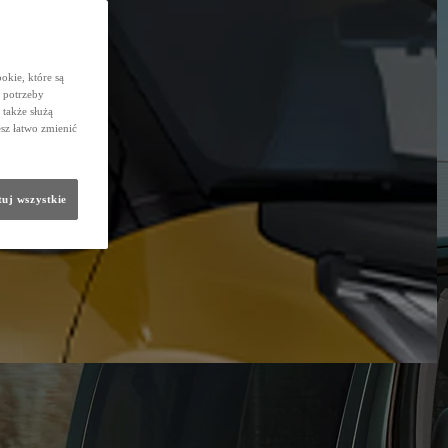
okie, które są
 potrzeby
 także służą
sz łatwo zmienić
uj wszystkie