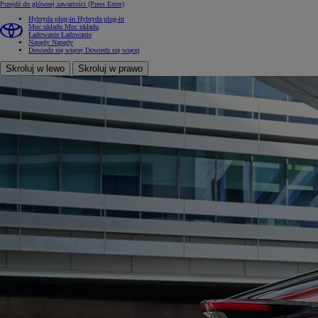
Przejdź do głównej zawartości
(Press Enter)
Hybryda plug-in
Hybryda plug-in
Moc układu
Moc układu
Ładowanie
Ładowanie
Napędy
Napędy
Dowiedz się więcej
Dowiedz się więcej
Skroluj w lewo
Skroluj w prawo