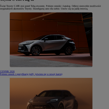
Świat Toyoty C-HR stoi przed Tobą otworem. Pobierz cenniki i katalog. Odkryj niezwykłe możliwości
oryginalnych akcesoriów Toyoty. Skonfiguruj auto dla siebie. Umów się na jazdę testową.
CENNIK 2026
Pobierz cennik i specyfikację (pdf)
(otwiera się w nowej karcie)