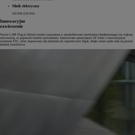
Silnik elektryczny
163 KM (120 kW)
Innowacyjne
zawieszenie
Toyota C-HR Plug-in Hybrid została wyposażona w zmodyfikowane zawieszenie charakteryzujące się większą
sztywnością, co poprawiło komfort prowadzenia. Zastosowano amortyzatory ZF Sachs z innowacyjnym
systemem FSC, który dopasowuje siłę tłumienia do częstotliwości drgań, dzięki czemu jazda stała się jeszcze
bardziej komfortowa.