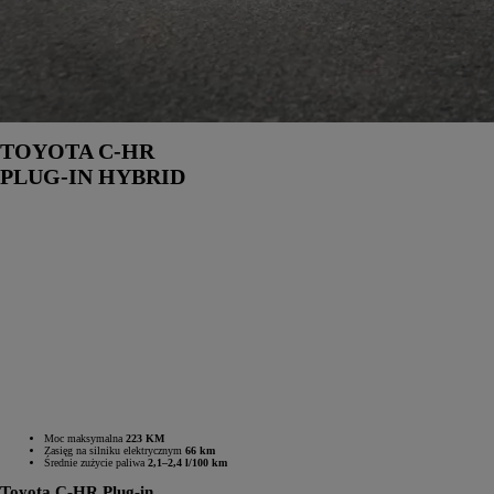
TOYOTA C-HR
PLUG-IN HYBRID
Moc maksymalna
223 KM
Zasięg na silniku elektrycznym
66 km
Średnie zużycie paliwa
2,1–2,4 l/100 km
Toyota C-HR Plug-in