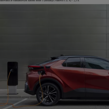
ładowania ze standardowym kablem mode 3 (instalacja 3-fazowa x 32 A) – 2,5 h.