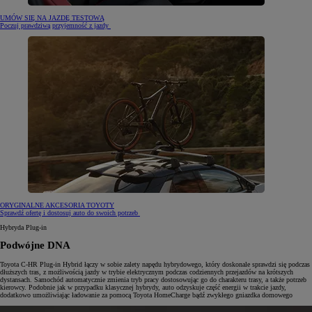
UMÓW SIĘ NA JAZDĘ TESTOWĄ
Poczuj prawdziwą przyjemność z jazdy
ORYGINALNE AKCESORIA TOYOTY
Sprawdź ofertę i dostosuj auto do swoich potrzeb
Hybryda Plug-in
Podwójne DNA
Toyota C-HR Plug-in Hybrid łączy w sobie zalety napędu hybrydowego, który doskonale sprawdzi się podczas
dłuższych tras, z możliwością jazdy w trybie elektrycznym podczas codziennych przejazdów na krótszych
dystansach. Samochód automatycznie zmienia tryb pracy dostosowując go do charakteru trasy, a także potrzeb
kierowcy. Podobnie jak w przypadku klasycznej hybrydy, auto odzyskuje część energii w trakcie jazdy,
dodatkowo umożliwiając ładowanie za pomocą Toyota HomeCharge bądź zwykłego gniazdka domowego