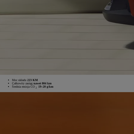
Moc układu
223 KM
Całkowity zasięg
nawet 804 km
Średnia emisja CO
19–20 g/km
2