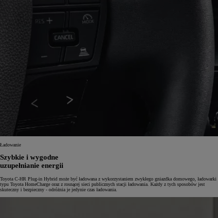
Ładowanie
Szybkie i wygodne
uzupełnianie energii
Toyota C-HR Plug-in Hybrid może być ładowana z wykorzystaniem zwykłego gniazdka domowego, ładowarki
typu Toyota HomeCharge oraz z rosnącej sieci publicznych stacji ładowania. Każdy z tych sposobów jest
skuteczny i bezpieczny - odróżnia je jedynie czas ładowania.