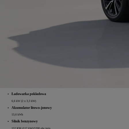
Ładowarka pokładowa
6,6 kW (2 x 3,3 kW)
Akumulator litowo‑jonowy
13,6 kWh
Silnik benzynowy
152 KM (112 kW)/5200 obr./min