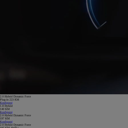
2.0 Hybrid Dynamic Force
Plug-in 223 KM
Konfiguruj
1.8 Hybrid
140 KM
Konfiguruj
2.0 Hybrid Dynamic Force
197 KM
Konfiguruj
2.0 Hybrid Dynamic Force
197 KM AWD-i