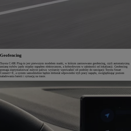
Geofencing
Toyota C-HR Plug-in jest pierwszym modelem marki, w którym zastosowano geofencing, czyli automatyczną
zmianę trybów jazdy między napędem elektrycznym, a hybrydowym w zależności od lokalizacji. Geofencing
pomaga zoptymalizować zużycie paliwa: wystarczy wprowadzić cel podróży do nawigacji Toyota Smart
Connect+®, a system samodzielnie będzie dobierał odpowiedni tryb pracy napędu, uwzględniając poziom
naładowania baterii i sytuację na trasie.