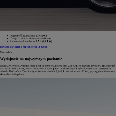
Pojemność akumulatora
13,6 kWh
Zasięg na silniku elektrycznym
66 km
Ładowanie akumulatora
2,5 h (6,6 kW)
Dowiedz się więcej o napędzie plug-in hybrid
Moc układu
Wydajność na najwyższym poziomie
Napęd 2.0 Hybrid Dynamic Force Plug-in oferuje całkowitą moc 223 KM, co pozwala Toyocie C-HR pokonać
dystans do 804 km przy korzystaniu z obu trybów jazdy – elektrycznego i hybrydowego. Auto przyspiesza
od 0 do 100 km/h w 7,4 s i zużywa średnio zaledwie 2,1–2,4 litra paliwa na 100 km, gdy regularnie ładujemy
akumulator hybrydowy.