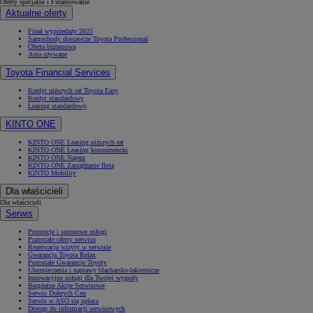
Oferty specjalne i Finansowanie
Aktualne oferty
Finał wyprzedaży 2025
Samochody dostawcze Toyota Professional
Oferta biznesowa
Auta używane
Toyota Financial Services
Kredyt niższych rat Toyota Easy
Kredyt standardowy
Leasing standardowy
KINTO ONE
KINTO ONE Leasing niższych rat
KINTO ONE Leasing konsumencki
KINTO ONE Najem
KINTO ONE Zarządzanie flotą
KINTO Mobility
Dla właścicieli
Dla właścicieli
Serwis
Promocje i sezonowe usługi
Pozostałe oferty serwisu
Rezerwacja wizyty w serwisie
Gwarancja Toyota Relax
Pozostałe Gwarancje Toyoty
Ubezpieczenia i naprawy blacharsko-lakiernicze
Innowacyjne usługi dla Twojej wygody
Bezpłatne Akcje Serwisowe
Serwis Dobrych Cen
Serwis w ASO się opłaca
Dostęp do informacji serwisowych