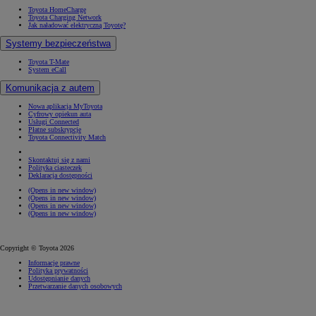
Toyota HomeCharge
Toyota Charging Network
Jak naładować elektryczną Toyotę?
Systemy bezpieczeństwa
Toyota T-Mate
System eCall
Komunikacja z autem
Nowa aplikacja MyToyota
Cyfrowy opiekun auta
Usługi Connected
Płatne subskrypcje
Toyota Connectivity Match
Skontaktuj się z nami
Polityka ciasteczek
Deklaracja dostępności
(Opens in new window)
(Opens in new window)
(Opens in new window)
(Opens in new window)
Copyright © Toyota 2026
Informacje prawne
Polityka prywatności
Udostępnianie danych
Przetwarzanie danych osobowych