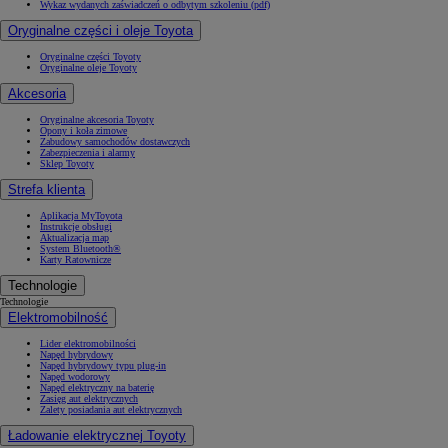
Wykaz wydanych zaświadczeń o odbytym szkoleniu (pdf)
Oryginalne części i oleje Toyota
Oryginalne części Toyoty
Oryginalne oleje Toyoty
Akcesoria
Oryginalne akcesoria Toyoty
Opony i koła zimowe
Zabudowy samochodów dostawczych
Zabezpieczenia i alarmy
Sklep Toyoty
Strefa klienta
Aplikacja MyToyota
Instrukcje obsługi
Aktualizacja map
System Bluetooth®
Karty Ratownicze
Technologie
Technologie
Elektromobilność
Lider elektromobilności
Napęd hybrydowy
Napęd hybrydowy typu plug-in
Napęd wodorowy
Napęd elektryczny na baterię
Zasięg aut elektrycznych
Zalety posiadania aut elektrycznych
Ładowanie elektrycznej Toyoty