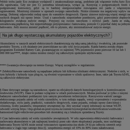
Wybór trybu jazdy Eco zwiększy wydajność i zmaksymalizuje zasięg, podobnie jak włączenie trybu Auto Eco
dla ogrzewania. Gdy nie jest Ci potrzebna klimatyzacja, wyłącz ją. Korzystaj z podgrzewanych foteli i
podgrzewanej kierownicy, gdyż są to bardziej energooszczędne rozwiązania niż jazda z włączonym
ogrzewaniem. Monitoruj ciśnienie w oponach swojego samochodu. Niskie ciśnienie ma negatywny wpływ na
zasięg. Dobieraj odpowiedni rodzaj opon do warunków drogowych. Opony zimowe zużywają więcej energii na
suchych drogach niż opony letnie. Usuń z samochodu niepotrzebne przedmioty, gdyż przewożenie zbędnych
kilogramów zwiększa zużycie energii. Przyjrzyj się swoim nawykom i stylowi jazdy. Jazda ze stałą,
umiarkowaną prędkością, bez niepotrzebnego przyspieszania i hamowania, pomoże Ci pojechać dalej na jednym
ładowaniu. Jeśli musisz zmienić prędkość, rób to płynnie, aby zminimalizować zużycie energii.
Na jak długo wystarczają akumulatory pojazdów elektrycznych?
Akumulatory w naszych autach elektrycznych charakteryzują się taką samą jakością i trwałością, jak pozostałe
produkty Toyoty, a ich działanie jest przewidziane na cały cykl życia pojazdu. Każda bateria została objęta
programem Extended Battery Care, gwarantującym co najmniej 70% pojemności przez pierwsze 10 lat lub 1
000 000 km****, dzięki czemu możesz cieszyć się całkowitym spokojem użytkowania.
**** Gwarancja obowiązuje na terenie Europy. Więcej szczegółów w regulaminie.
* Zelektryfikowane samochody są napędzane jednym lub kilkoma silnikami elektrycznymi. Niektóre z nich, w
tym hybrydy i hybrydy typu plug-in, są również wyposażone w silnik spalinowy. Inne, takie jak Toyota bZ4X,
są całkowicie elektryczne.
§ Dane dotyczące zasięgu są szacunkowe, oparte na oficjalnych danych homologacyjnych w kontrolowanym
środowisku (WLTP). Dane te podano wyłącznie w celach porównawczych. Można porównać je tylko z innymi
badanymi samochodami poddanymi tym samym procedurom technicznym. Rzeczywista wartość zasięgu
elektrycznego pojazdu zależy od wielu czynników, w tym rodzaju napędu, wersji wyposażenia i wyposażenia
dodatkowego, stylu jazdy, prędkości, warunków drogowych, stanu pojazdu, rodzaju opony (lato/zima) i
ciśnienia, liczby pasażerów, temperatury zewnętrznej itp. Aby uzyskać więcej informacji na temat WLTP,
odwiedź witrynę https://dxp-global-en-prod.toyota.eu/content/toyota/global/en/electrification/worldwide-
harmonised-light-vehicle-test-procedure lub skontaktuj się z lokalnym sprzedawcą Toyoty.
◊ Czas ładowania zależy od wielu czynników zewnętrznych. W celu zapewnienia efektywności ładowania i
zachowania akumulatora w jak najlepszej kondycji przez cały okres eksploatacji pojazdu, moc szybkiego
ładowania Toyoty bZ4X może zostać tymczasowo ograniczona (na około 24 h) po odbyciu czterech sesji
ładowania w ciągu tego samego dnia (tj. uzupełnienia energii od 10% do 80% stanu naładowania).