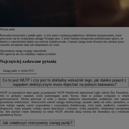
Płynna jazda
Rozważne korzystanie z pedału gazu, w tym jazda z mniejszą prędkością i delikatne przyspieszanie, może
przyczynić się do zwiększenia zasięgu Twojego auta. Z kolei bardziej dynamiczne podróżowanie sprawi, że
bateria w samochodzie będzie się szybciej rozładowywała. Czasami zasięg może również ulec zmianie przez
czynniki zewnętrzne takie jak temperatura czy wiatr.
Optymalizuj zasięg swojego samochodu
Nie ogrzewaj ani nie schładzaj wnętrza za bardzo
Najczęściej zadawane pytania
Zasięg jazdy w trybie EV
3
Co to jest WLTP i czy jest to dokładny wskaźnik tego, jak daleko pojazd z
napędem elektrycznym może dojechać na jednym ładowaniu?
WLTP to szacunkowe dane oparte na przepisach WLTP (Worldwide harmonised Light vehicle Test Procedure).
Jest to globalny standard, ściśle przestrzegany przez Toyotę. Dane te podano wyłącznie w celach
porównawczych. Można porównać je tylko z innymi badanymi samochodami poddanymi tym samym
procedurom technicznym. Rzeczywista wartość zasięgu elektrycznego pojazdu zależy od wielu czynników, w
tym rodzaju napędu, wersji wyposażenia i wyposażenia dodatkowego, stylu jazdy, prędkości, warunków
drogowych, stanu pojazdu, rodzaju opony (lato/zima) i ciśnienia, liczby pasażerów, temperatury zewnętrznej
itp. Aby uzyskać więcej informacji na temat WLTP, odwiedź naszą witrynę lub skontaktuj się z lokalnym
sprzedawcą Toyoty.
Jak zwiększyć rzeczywisty zasięg jazdy?