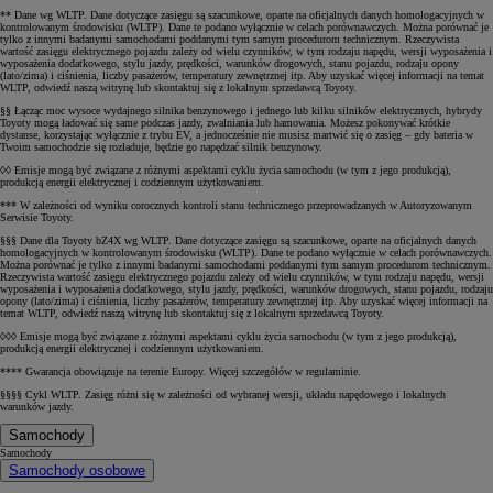
** Dane wg WLTP. Dane dotyczące zasięgu są szacunkowe, oparte na oficjalnych danych homologacyjnych w
kontrolowanym środowisku (WLTP). Dane te podano wyłącznie w celach porównawczych. Można porównać je
tylko z innymi badanymi samochodami poddanymi tym samym procedurom technicznym. Rzeczywista
wartość zasięgu elektrycznego pojazdu zależy od wielu czynników, w tym rodzaju napędu, wersji wyposażenia i
wyposażenia dodatkowego, stylu jazdy, prędkości, warunków drogowych, stanu pojazdu, rodzaju opony
(lato/zima) i ciśnienia, liczby pasażerów, temperatury zewnętrznej itp. Aby uzyskać więcej informacji na temat
WLTP, odwiedź naszą witrynę lub skontaktuj się z lokalnym sprzedawcą Toyoty.
§§ Łącząc moc wysoce wydajnego silnika benzynowego i jednego lub kilku silników elektrycznych, hybrydy
Toyoty mogą ładować się same podczas jazdy, zwalniania lub hamowania. Możesz pokonywać krótkie
dystanse, korzystając wyłącznie z trybu EV, a jednocześnie nie musisz martwić się o zasięg – gdy bateria w
Twoim samochodzie się rozładuje, będzie go napędzać silnik benzynowy.
◊◊ Emisje mogą być związane z różnymi aspektami cyklu życia samochodu (w tym z jego produkcją),
produkcją energii elektrycznej i codziennym użytkowaniem.
*** W zależności od wyniku corocznych kontroli stanu technicznego przeprowadzanych w Autoryzowanym
Serwisie Toyoty.
§§§ Dane dla Toyoty bZ4X wg WLTP. Dane dotyczące zasięgu są szacunkowe, oparte na oficjalnych danych
homologacyjnych w kontrolowanym środowisku (WLTP). Dane te podano wyłącznie w celach porównawczych.
Można porównać je tylko z innymi badanymi samochodami poddanymi tym samym procedurom technicznym.
Rzeczywista wartość zasięgu elektrycznego pojazdu zależy od wielu czynników, w tym rodzaju napędu, wersji
wyposażenia i wyposażenia dodatkowego, stylu jazdy, prędkości, warunków drogowych, stanu pojazdu, rodzaju
opony (lato/zima) i ciśnienia, liczby pasażerów, temperatury zewnętrznej itp. Aby uzyskać więcej informacji na
temat WLTP, odwiedź naszą witrynę lub skontaktuj się z lokalnym sprzedawcą Toyoty.
◊◊◊ Emisje mogą być związane z różnymi aspektami cyklu życia samochodu (w tym z jego produkcją),
produkcją energii elektrycznej i codziennym użytkowaniem.
**** Gwarancja obowiązuje na terenie Europy. Więcej szczegółów w regulaminie.
§§§§ Cykl WLTP. Zasięg różni się w zależności od wybranej wersji, układu napędowego i lokalnych
warunków jazdy.
Samochody
Samochody
Samochody osobowe