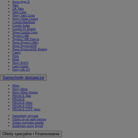
Nowe Aygo X
Yaris
GR Yaris
Yaris Cross
Nowy Yaris Cross
Nowy Urban Cruiser
Corolla Hatchback
Corolla Sedan
Corolla TS Kombi
Nowa Corolla Cross
Toyota C-HR
Toyota C-HR Plug-in
Nowa Toyota C-HR+
Nowa Toyota bZ4X
Nowa Toyota bZ4X Touring
Camry
Prius
Mirai
Nowy RAV4
Land Cruiser
Nowy GR GT
Samochody dostawcze
Hilux
Nowy Hilux
Nowy Hilux Electric
PROACE Max
PROACE
PROACE Verso
PROACE CITY
PROACE CITY Verso
Samochody używane
Umów się na jazdę testową
Zobacz wszystkie cenniki
Konfiguruj swoją Toyotę
Oferty specjalne i Finansowanie