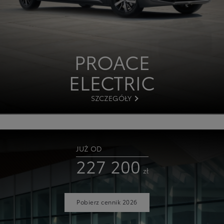
PROACE
ELECTRIC
SZCZEGÓŁY
JUŻ OD
227 200
zł
Pobierz cennik 2026