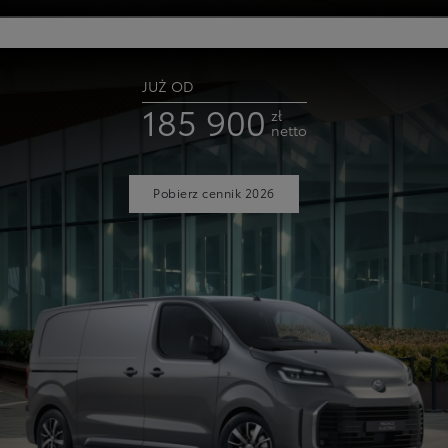
JUŻ OD
185 900
zł
netto
Pobierz cennik 2026