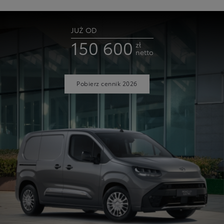
JUŻ OD
150 600
zł
netto
Pobierz cennik 2026