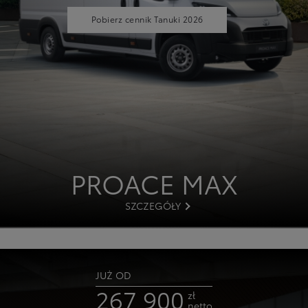
Pobierz cennik Tanuki 2026
PROACE MAX
SZCZEGÓŁY
JUŻ OD
267 900
zł
netto