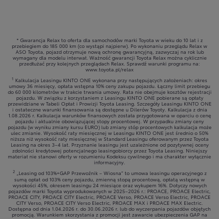
* Gwarancja Relax to oferta dla samochodów marki Toyota w wieku do 10 lat i z
przebiegiem do 185 000 km (co wystąpi najpierw). Po wykonaniu przeglądu Relax w
ASO Toyota, pojazd otrzymuje nową ochronę gwarancyjną, zazwyczaj na rok lub
wymagany dla modelu interwał. Ważność gwarancji Toyota Relax można cyklicznie
przedłużać przy kolejnych przeglądach Relax. Sprawdź warunki programu na:
www.toyota.pl/relax
1
Kalkulacja Leasingu KINTO ONE wykonana przy następujących założeniach: okres
umowy 36 miesięcy, opłata wstępna 10% ceny zakupu pojazdu. Łączny limit przebiegu
do 60 000 kilometrów w trakcie trwania umowy. Rata nie obejmuje kosztów rejestracji
pojazdu. W związku z korzystaniem z Leasingu KINTO ONE pobierane są opłaty
przewidziane w Tabeli Opłat i Prowizji Toyota Leasing. Szczegóły Leasingu KINTO ONE
i ostateczne warunki finansowania są dostępne u Dilerów Toyoty. Kalkulacja z dnia
1.08.2026 r. Kalkulacja warunków finansowych została przygotowana w oparciu o cenę
pojazdu i aktualnie obowiązującej stopy procentowej. W przypadku zmiany ceny
pojazdu (w wyniku zmiany kursu EURO) lub zmiany stóp procentowych kalkulacja może
ulec zmianie. Wysokość raty miesięcznej w Leasingu KINTO ONE jest średnio o 50%
niższa niż wysokość raty miesięcznej w Standard Leasingu oferowanym przez Toyota
Leasing na okres 3–4 lat. Przyznanie leasingu jest uzależnione od pozytywnej oceny
zdolności kredytowej potencjalnego leasingobiorcy przez Toyota Leasing. Niniejszy
materiał nie stanowi oferty w rozumieniu Kodeksu cywilnego i ma charakter wyłącznie
informacyjny.
2
„Leasing od 103%+GAP Przewoźnik – Wiosna” to umowa leasingu operacyjnego z
sumą opłat od 103% ceny pojazdu, zmienną stopą procentową, opłatą wstępną w
wysokości 45%, okresem leasingu 24 miesiące oraz wykupem 16%. Dotyczy nowych
pojazdów marki Toyota wyprodukowanych w 2025–2026 r.: PROACE, PROACE Electric,
PROACE CITY, PROACE CITY Electric, PROACE Verso, PROACE Verso Electric, PROACE
CITY Verso, PROACE CITY Verso Electric, PROACE MAX i PROACE MAX Electric.
Dostępna od dnia 1.04.2026 r. do 30.06.2026 r. lub do wyczerpania pojazdów objętych
promocją. Warunkiem skorzystania z promocji jest zawarcie ubezpieczenia GAP na