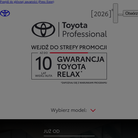
Przejdź do głównej zawartości
(Press Enter)
Otwór
WEJDŹ DO STREFY PROMOCJI
Wybierz model:
JUŻ OD