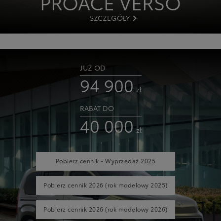
PROACE VERSO
SZCZEGÓŁY
JUŻ OD
94 900
zł
RABAT DO
40 000
zł
Pobierz cennik - Wyprzedaż 2025
Pobierz cennik 2026
(rok modelowy 2025)
Pobierz cennik 2026
(rok modelowy 2026)