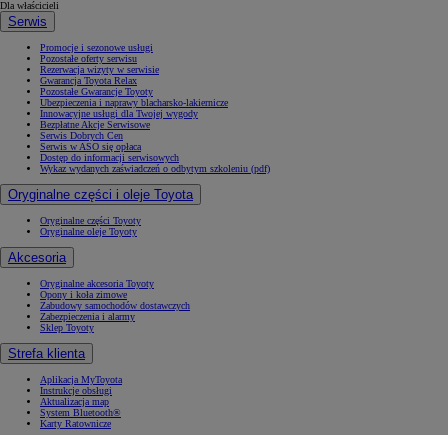
Dla właścicieli
Serwis
Promocje i sezonowe usługi
Pozostałe oferty serwisu
Rezerwacja wizyty w serwisie
Gwarancja Toyota Relax
Pozostałe Gwarancje Toyoty
Ubezpieczenia i naprawy blacharsko-lakiernicze
Innowacyjne usługi dla Twojej wygody
Bezpłatne Akcje Serwisowe
Serwis Dobrych Cen
Serwis w ASO się opłaca
Dostęp do informacji serwisowych
Wykaz wydanych zaświadczeń o odbytym szkoleniu (pdf)
Oryginalne części i oleje Toyota
Oryginalne części Toyoty
Oryginalne oleje Toyoty
Akcesoria
Oryginalne akcesoria Toyoty
Opony i koła zimowe
Zabudowy samochodów dostawczych
Zabezpieczenia i alarmy
Sklep Toyoty
Strefa klienta
Aplikacja MyToyota
Instrukcje obsługi
Aktualizacja map
System Bluetooth®
Karty Ratownicze