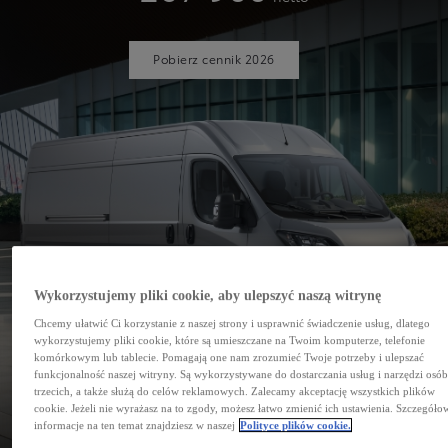
Pobierz cennik 2026
Wykorzystujemy pliki cookie, aby ulepszyć naszą witrynę
Chcemy ułatwić Ci korzystanie z naszej strony i usprawnić świadczenie usług, dlatego
wykorzystujemy pliki cookie, które są umieszczane na Twoim komputerze, telefonie
komórkowym lub tablecie. Pomagają one nam zrozumieć Twoje potrzeby i ulepszać
funkcjonalność naszej witryny. Są wykorzystywane do dostarczania usług i narzędzi osó
trzecich, a także służą do celów reklamowych. Zalecamy akceptację wszystkich plików
cookie. Jeżeli nie wyrażasz na to zgody, możesz łatwo zmienić ich ustawienia. Szczegóło
PROACE MAX
informacje na ten temat znajdziesz w naszej
Polityce plików cookie.