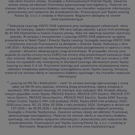
cały okres trwania umowy. Szczegóły u Autoryzowanych Dilerów Toyoty. Zawarcie
umowy zależy od zdolności finansowej potencjalnego leasingobiorcy. Materiał nie
stanowi oferty w rozumieniu Kodeksu cywilnego, ma charakter wyłącznie informacyjny
i przeznaczony jest wyłącznie dla przedsiębiorców. Finansującym jest Toyota Leasing
Polska Sp. z o.o. z siedzibą w Warszawie. Regulamin dostępny na stronie
www.toyotaleasing.pl.
3
Kalkulacja Leasingu KINTO ONE wykonana przy następujących założeniach: okres
umowy 36 miesięcy, opłata wstępna 15% ceny zakupu pojazdu. Łączny limit przebiegu
do 45 000 kilometrów w trakcie trwania umowy. Rata nie obejmuje kosztów rejestracji
pojazdu. W związku z korzystaniem z Leasingu KINTO ONE pobierane są opłaty
przewidziane w Tabeli Opłat i Prowizji Toyota Leasing. Szczegóły Leasingu KINTO ONE
i ostateczne warunki finansowania są dostępne u Dilerów Toyoty. Kalkulacja z dnia
1.08.2026 r. Kalkulacja warunków finansowych została przygotowana w oparciu o cenę
pojazdu i aktualnie obowiązującej stopy procentowej. W przypadku zmiany ceny
pojazdu (w wyniku zmiany kursu EURO) lub zmiany stóp procentowych kalkulacja może
ulec zmianie. Wysokość raty miesięcznej w Leasingu KINTO ONE jest średnio o 50%
niższa niż wysokość raty miesięcznej w Standard Leasingu oferowanym przez Toyota
Leasing na okres 3–4 lat. Przyznanie leasingu jest uzależnione od pozytywnej oceny
zdolności kredytowej potencjalnego leasingobiorcy przez Toyota Leasing. Niniejszy
materiał nie stanowi oferty w rozumieniu Kodeksu cywilnego i ma charakter wyłącznie
informacyjny.
4
„Leasing od 100,1% z Elektrykiem – Lato” to umowa leasingu operacyjnego z sumą
opłat od 100,1% ceny pojazdu, zmienną stopą procentową, opłatą wstępną w
wysokości 30%, okresem leasingu 24 miesiące oraz wykupem 16%. Produkt dotyczy
nowych pojazdów marki Toyota: PROACE Electric, PROACE CITY Electric, PROACE CITY
Verso Electric, PROACE Verso Electric, PROACE MAX Electric, Toyota bZ4X Touring,
Urban Cruiser, Toyota C-HR+ (rok produkcji 2026), Toyota bZ4X (rok produkcji 2025–
2026) oraz Lexus: RZ, ES 350e, ES 500e z roku produkcji 2026. Dostępny w dniach od
1.07.2026 r. do 30.09.2026 r. lub do wyczerpania pojazdów objętych promocją.
Szczegóły u Dilerów Toyoty/Lexus. Zawarcie umowy zależy od zdolności finansowej
potencjalnego leasingobiorcy. Materiał nie stanowi oferty w rozumieniu Kodeksu
cywilnego, ma charakter wyłącznie informacyjny i przeznaczony jest wyłącznie dla
przedsiębiorców. Finansującym jest Toyota Leasing Polska Sp. z o.o. z siedzibą w
Warszawie. Regulamin dostępny na stronie www.toyotaleasing.pl.