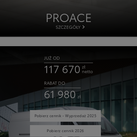
PROACE
SZCZEGÓŁY
JUŻ OD
117 670
zł
netto
RABAT DO
61 980
zł
Pobierz cennik - Wyprzedaż 2025
Pobierz cennik 2026