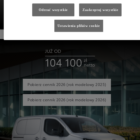
ELECTRIC
Odrzuć wszystkie
Zaakceptuj wszystkie
SZCZEGÓŁY
Ustawienia plików cookie
JUŻ OD
104 100
zł
netto
Pobierz cennik 2026
(rok modelowy 2025)
Pobierz cennik 2026
(rok modelowy 2026)