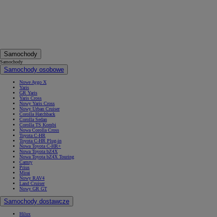
Samochody
Samochody
Samochody osobowe
Nowe Aygo X
Yaris
GR Yaris
Yaris Cross
Nowy Yaris Cross
Nowy Urban Cruiser
Corolla Hatchback
Corolla Sedan
Corolla TS Kombi
Nowa Corolla Cross
Toyota C-HR
Toyota C-HR Plug-in
Nowa Toyota C-HR+
Nowa Toyota bZ4X
Nowa Toyota bZ4X Touring
Camry
Prius
Mirai
Nowy RAV4
Land Cruiser
Nowy GR GT
Samochody dostawcze
Hilux