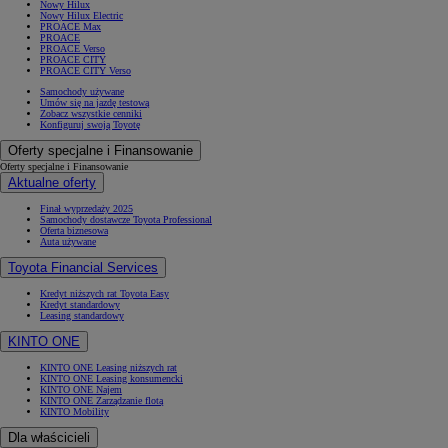
Nowy Hilux
Nowy Hilux Electric
PROACE Max
PROACE
PROACE Verso
PROACE CITY
PROACE CITY Verso
Samochody używane
Umów się na jazdę testową
Zobacz wszystkie cenniki
Konfiguruj swoją Toyotę
Oferty specjalne i Finansowanie
Oferty specjalne i Finansowanie
Aktualne oferty
Finał wyprzedaży 2025
Samochody dostawcze Toyota Professional
Oferta biznesowa
Auta używane
Toyota Financial Services
Kredyt niższych rat Toyota Easy
Kredyt standardowy
Leasing standardowy
KINTO ONE
KINTO ONE Leasing niższych rat
KINTO ONE Leasing konsumencki
KINTO ONE Najem
KINTO ONE Zarządzanie flotą
KINTO Mobility
Dla właścicieli