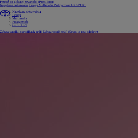
Przejdź do głównej zawartości
(Press Enter)
Napędzana ciekawością
Design
Multimedia
Praktyczność
GR SPORT
Napędzana ciekawością
Design
Multimedia
Praktyczność
GR SPORT
Zobacz cennik i specyfikację (pdf)
Zobacz cennik (pdf)
(Opens in new window)