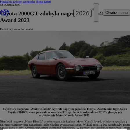
Przejdź do głównej zawartości
(Press Enter)
13 kwietnia 2023
Toyota 2000GT zdobyła nagrodę Motor Klassik
Otwórz menu
Award 2023
Unikatowy samochód marki
Czytelnicy magazynu „Motor Klassik” wybrali najlepszy japoński klasyk. Została nim legendarna
Toyota 2000GT, która powstała w zaledwie 351 egz. Auto to wskazało aż 37,1% głosujących
w plebiscycie Motor Klassik Award 2023.
Niemiecki magazyn „Motor Klassik” co roku organizuje konkurs Motor Klassik Award, w którym rywalizują
najlepsze oldtimery oraz samochody, które wkrótce zyskają taki status. W 2023 roku 18 063 czytelników pisma
oddało swoje głosy i wybrało najbardziej wyjątkowe samochody. W kategorii aut japońskich zwyciężyła Toyota