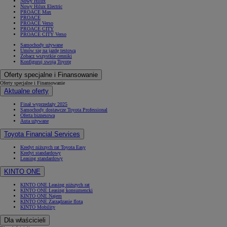
Nowy Hilux
Nowy Hilux Electric
PROACE Max
PROACE
PROACE Verso
PROACE CITY
PROACE CITY Verso
Samochody używane
Umów się na jazdę testową
Zobacz wszystkie cenniki
Konfiguruj swoją Toyotę
Oferty specjalne i Finansowanie
Oferty specjalne i Finansowanie
Aktualne oferty
Finał wyprzedaży 2025
Samochody dostawcze Toyota Professional
Oferta biznesowa
Auta używane
Toyota Financial Services
Kredyt niższych rat Toyota Easy
Kredyt standardowy
Leasing standardowy
KINTO ONE
KINTO ONE Leasing niższych rat
KINTO ONE Leasing konsumencki
KINTO ONE Najem
KINTO ONE Zarządzanie flotą
KINTO Mobility
Dla właścicieli