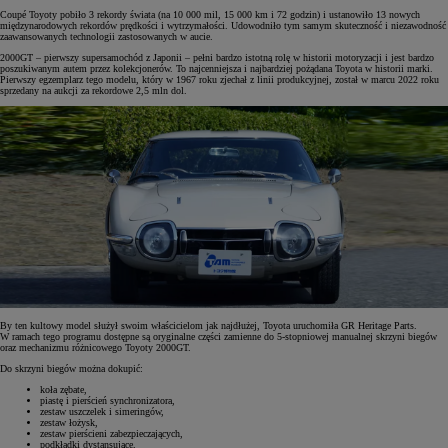
Coupé Toyoty pobiło 3 rekordy świata (na 10 000 mil, 15 000 km i 72 godzin) i ustanowiło 13 nowych
międzynarodowych rekordów prędkości i wytrzymałości. Udowodniło tym samym skuteczność i niezawodność
zaawansowanych technologii zastosowanych w aucie.
2000GT – pierwszy supersamochód z Japonii – pełni bardzo istotną rolę w historii motoryzacji i jest bardzo
poszukiwanym autem przez kolekcjonerów. To najcenniejsza i najbardziej pożądana Toyota w historii marki.
Pierwszy egzemplarz tego modelu, który w 1967 roku zjechał z linii produkcyjnej, został w marcu 2022 roku
sprzedany na aukcji za rekordowe 2,5 mln dol.
By ten kultowy model służył swoim właścicielom jak najdłużej, Toyota uruchomiła GR Heritage Parts.
W ramach tego programu dostępne są oryginalne części zamienne do 5-stopniowej manualnej skrzyni biegów
oraz mechanizmu różnicowego Toyoty 2000GT.
Do skrzyni biegów można dokupić:
koła zębate,
piastę i pierścień synchronizatora,
zestaw uszczelek i simeringów,
zestaw łożysk,
zestaw pierścieni zabezpieczających,
podkładki dystansujące,