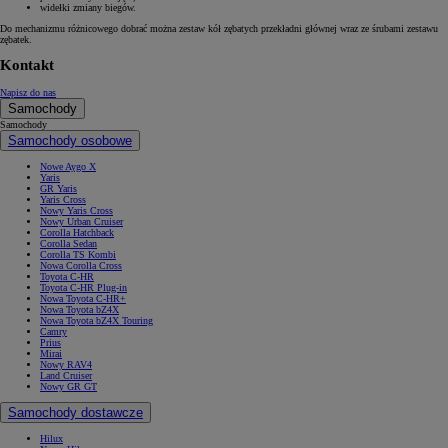
widełki zmiany biegów.
Do mechanizmu różnicowego dobrać można zestaw kół zębatych przekładni głównej wraz ze śrubami zestawu
zębatek.
Kontakt
Napisz do nas
Samochody
Samochody
Samochody osobowe
Nowe Aygo X
Yaris
GR Yaris
Yaris Cross
Nowy Yaris Cross
Nowy Urban Cruiser
Corolla Hatchback
Corolla Sedan
Corolla TS Kombi
Nowa Corolla Cross
Toyota C-HR
Toyota C-HR Plug-in
Nowa Toyota C-HR+
Nowa Toyota bZ4X
Nowa Toyota bZ4X Touring
Camry
Prius
Mirai
Nowy RAV4
Land Cruiser
Nowy GR GT
Samochody dostawcze
Hilux