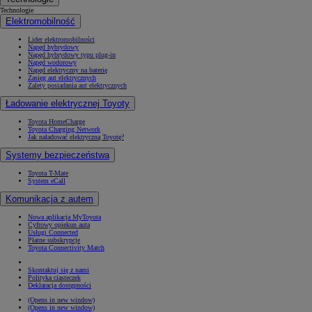
Technologie
Elektromobilność
Lider elektromobilności
Napęd hybrydowy
Napęd hybrydowy typu plug-in
Napęd wodorowy
Napęd elektryczny na baterię
Zasięg aut elektrycznych
Zalety posiadania aut elektrycznych
Ładowanie elektrycznej Toyoty
Toyota HomeCharge
Toyota Charging Network
Jak naładować elektryczną Toyotę?
Systemy bezpieczeństwa
Toyota T-Mate
System eCall
Komunikacja z autem
Nowa aplikacja MyToyota
Cyfrowy opiekun auta
Usługi Connected
Płatne subskrypcje
Toyota Connectivity Match
Skontaktuj się z nami
Polityka ciasteczek
Deklaracja dostępności
(Opens in new window)
(Opens in new window)