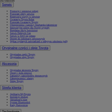
Dla właścicieli
Serwis
Promocje i sezonowe usługi
Pozostałe oferty serwisu
Rezerwacja wizyty w serwisie
Gwarancja Toyota Relax
Pozostałe Gwarancje Toyoty
Ubezpieczenia i naprawy blacharsko-lakiernicze
Innowacyjne usługi dla Twojej wygody
Bezpłatne Akcje Serwisowe
Serwis Dobrych Cen
Serwis w ASO się opłaca
Dostęp do informacji serwisowych
Wykaz wydanych zaświadczeń o odbytym szkoleniu (pdf)
Oryginalne części i oleje Toyota
Oryginalne części Toyoty
Oryginalne oleje Toyoty
Akcesoria
Oryginalne akcesoria Toyoty
Opony i koła zimowe
Zabudowy samochodów dostawczych
Zabezpieczenia i alarmy
Sklep Toyoty
Strefa klienta
Aplikacja MyToyota
Instrukcje obsługi
Aktualizacja map
System Bluetooth®
Karty Ratownicze
Technologie