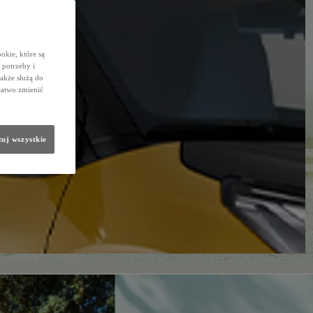
okie, które są
potrzeby i
także służą do
łatwo zmienić
uj wszystkie