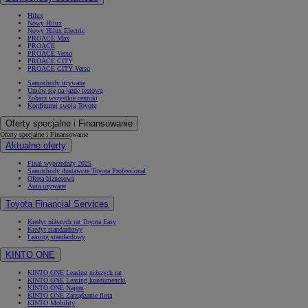
Hilux
Nowy Hilux
Nowy Hilux Electric
PROACE Max
PROACE
PROACE Verso
Od
105 300 zł
PROACE CITY
PROACE CITY Verso
Corolla Hatchback
Samochody używane
HYBRID
Umów się na jazdę testową
Zobacz wszystkie cenniki
Konfiguruj swoją Toyotę
Oferty specjalne i Finansowanie
Oferty specjalne i Finansowanie
Aktualne oferty
Finał wyprzedaży 2025
Samochody dostawcze Toyota Professional
Oferta biznesowa
Auta używane
Toyota Financial Services
Kredyt niższych rat Toyota Easy
Kredyt standardowy
Leasing standardowy
KINTO ONE
KINTO ONE Leasing niższych rat
KINTO ONE Leasing konsumencki
KINTO ONE Najem
KINTO ONE Zarządzanie flotą
KINTO Mobility