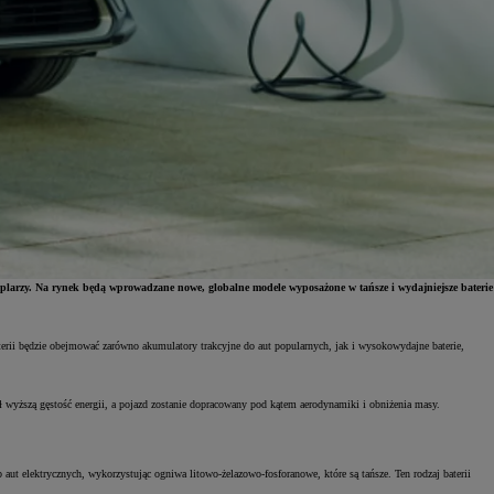
larzy. Na rynek będą wprowadzane nowe, globalne modele wyposażone w tańsze i wydajniejsze baterie
terii będzie obejmować zarówno akumulatory trakcyjne do aut popularnych, jak i wysokowydajne baterie,
wyższą gęstość energii, a pojazd zostanie dopracowany pod kątem aerodynamiki i obniżenia masy.
ut elektrycznych, wykorzystując ogniwa litowo-żelazowo-fosforanowe, które są tańsze. Ten rodzaj baterii