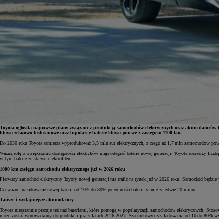
Toyota ogłosiła najnowsze plany związane z produkcją samochodów elektrycznych oraz akumulatorów t
litowo-żelazowo-fosforanowe oraz bipolarne baterie litowo-jonowe z zasięgiem 1100 km.
Do 2030 roku Toyota zamierza wyprodukować 3,5 mln aut elektrycznych, z czego aż 1,7 mln samochodów powst
Od
81 900 zł
Ważną rolę w zwiększaniu dostępności elektryków mają odegrać baterie nowej generacji. Toyota rozszerzy licz
w tym baterie ze stałym elektrolitem.
Yaris Cross
1000 km zasięgu samochodu elektrycznego już w 2026 roku
HYBRID
Pierwszy samochód elektryczny Toyoty nowej generacji ma trafić na rynek już w 2026 roku. Samochód będzie
Co ważne, naładowanie nowej baterii od 10% do 80% pojemności baterii zajmie zaledwie 20 minut.
Tańsze i wydajniejsze akumulatory
Toyota nieustannie pracuje też nad bateriami, które pomogą w popularyzacji samochodów elektrycznych. Stosowa
może zostać wprowadzony do produkcji już w latach 2026-2027. Szacunkowy czas ładowania od 10 do 80% wyn