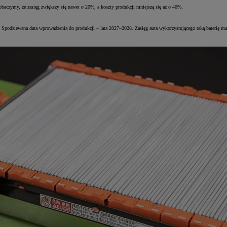
aczymy, że zasięg zwiększy się nawet o 20%, a koszty produkcji mniejszą się aż o 40%.
dę. Spodziewana data wprowadzenia do produkcji – lata 2027–2028. Zasięg auta wykorzystującego taką baterię