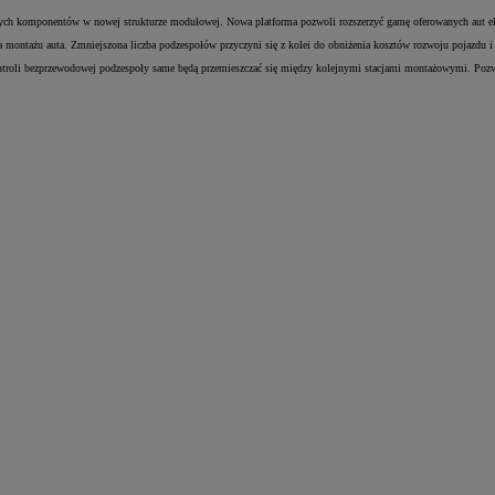
ównych komponentów w nowej strukturze modułowej. Nowa platforma pozwoli rozszerzyć gamę oferowanych aut e
ontażu auta. Zmniejszona liczba podzespołów przyczyni się z kolei do obniżenia kosztów rozwoju pojazdu i i
ontroli bezprzewodowej podzespoły same będą przemieszczać się między kolejnymi stacjami montażowymi. Pozw