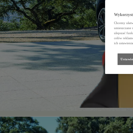
Wykorzystu
Chcemy ułatwi
umieszczane 
ulepszać funk
celów reklamo
ich ustawieni
Ustawie