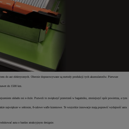
olitem do aut elektrycznych. Obecnie dopracowywane są metody produkcji tych akumulatorów. Pierwsze
e nawet do 1500 km.
ejszeniem układu osi e-Axle. Pozwoli to zwiększyć przestrzeń w bagażniku, zmniejszyć opór powietrza, a tym
także największe w sektorze, 8-calowe wafle krzemowe. Te wszystkie innowacje mają poprawić wydajność auta
odukować auta o bardzo atrakcyjnym designie.