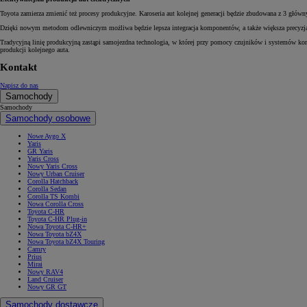
Toyota zamierza zmienić też procesy produkcyjne. Karoseria aut kolejnej generacji będzie zbudowana z 3 gł
Dzięki nowym metodom odlewniczym możliwa będzie lepsza integracja komponentów, a także większa precyzja m
Tradycyjną linię produkcyjną zastąpi samojezdna technologia, w której przy pomocy czujników i systemów k
produkcji kolejnego auta.
Kontakt
Napisz do nas
Samochody
Samochody
Samochody osobowe
Nowe Aygo X
Yaris
GR Yaris
Yaris Cross
Nowy Yaris Cross
Nowy Urban Cruiser
Corolla Hatchback
Corolla Sedan
Corolla TS Kombi
Nowa Corolla Cross
Toyota C-HR
Toyota C-HR Plug-in
Nowa Toyota C-HR+
Nowa Toyota bZ4X
Nowa Toyota bZ4X Touring
Camry
Prius
Mirai
Nowy RAV4
Land Cruiser
Nowy GR GT
Samochody dostawcze