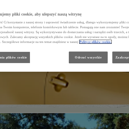
jemy pliki cookie, aby ulepszyć naszą witrynę
ć Ci korzystanie z naszej strony i usprawnić świadczenie usług, dlatego wykorzystujemy pliki co
na Twoim komputerze, telefonie komórkowym lub tablecie. Pomagają one nam zrozumieć Twoje 
cjonalność naszej witryny. Są wykorzystywane do dostarczania usług i narzędzi osób trzecich, a 
wych. Zalecamy akceptację wszystkich plików cookie. Jeżeli nie wyrażasz na to zgody, możesz 
a. Szczegółowe informacje na ten temat znajdziesz w naszej
Polityce plików cookie.
nia plików cookie
Odrzuć wszystkie
Zaakcept