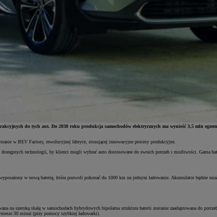
rakcyjnych do tych aut. Do 2030 roku produkcja samochodów elektrycznych ma wynieść 3,5 mln egzemp
anie w BEV Factory, rewolucyjnej fabryce, stosującej innowacyjne procesy produkcyjne.
bę dostępnych technologii, by klienci mogli wybrać auto dostosowane do swoich potrzeb i możliwości. Gama ba
 wyposażony w nową baterię, która pozwoli pokonać do 1000 km na jednym ładowaniu. Akumulator będzie miał 
na na szeroką skalę w samochodach hybrydowych bipolarna struktura baterii zostanie zaadaptowana do potrzeb a
iesie 30 minut (przy pomocy szybkiej ładowarki).