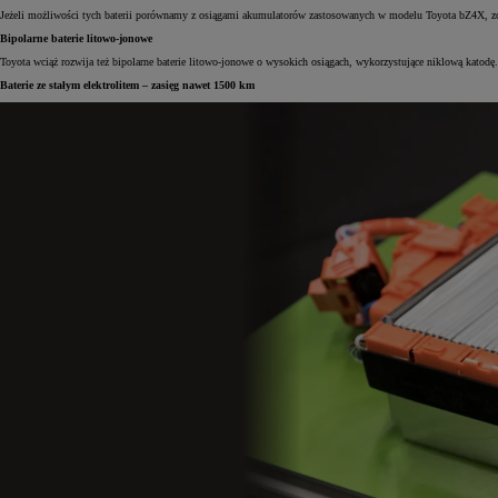
Jeżeli możliwości tych baterii porównamy z osiągami akumulatorów zastosowanych w modelu Toyota bZ4X, zob
Bipolarne baterie litowo-jonowe
Toyota wciąż rozwija też bipolarne baterie litowo-jonowe o wysokich osiągach, wykorzystujące niklową kato
Baterie ze stałym elektrolitem – zasięg nawet 1500 km