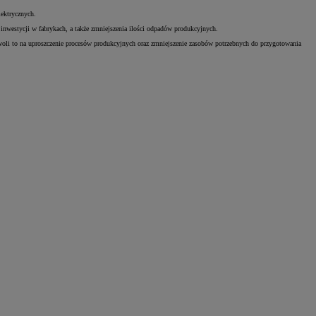
lektrycznych.
nwestycji w fabrykach, a także zmniejszenia ilości odpadów produkcyjnych.
oli to na uproszczenie procesów produkcyjnych oraz zmniejszenie zasobów potrzebnych do przygotowania