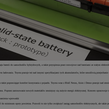
dzaju baterii do samochodów hybrydowych, a także przyspiesza prace rozwojowe nad bateriami ze stałym elektr
dnym ładowaniu. Toyota pracuje też nad innymi specyfikacjami tych akumulatorów, które umożliwią przejechani
 także poprawiające komfort korzystania z pojazdu. Toyota wraz z BluE Nexus, Aisin i Denso pracuje nad zmni
emu. Poprzez zastosowanie nowych materiałów zmniejszy się zużycie energii elektrycznej. Koncern opracowuje 
zamierza wprowadzi
do minimum opory powietrza. Pozwoli to nie tylko zwiększyć zasięg samochodów elektrycznych, ale także pr