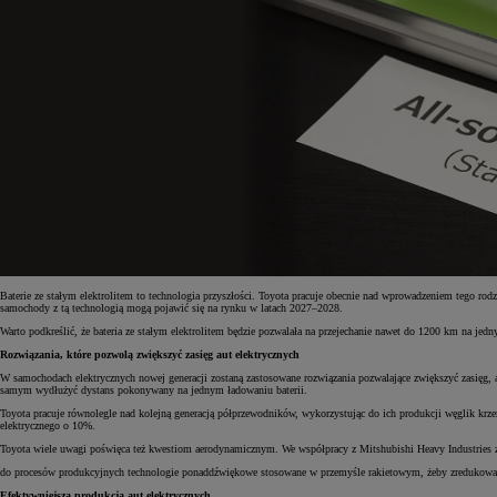
Baterie ze stałym elektrolitem to technologia przyszłości. Toyota pracuje obecnie nad wprowadzeniem tego ro
samochody z tą technologią mogą pojawić się na rynku w latach 2027–2028.
Warto podkreślić, że bateria ze stałym elektrolitem będzie pozwalała na przejechanie nawet do 1200 km na je
Rozwiązania, które pozwolą zwiększyć zasięg aut elektrycznych
W samochodach elektrycznych nowej generacji zostaną zastosowane rozwiązania pozwalające zwiększyć zasięg, a
samym wydłużyć dystans pokonywany na jednym ładowaniu baterii.
Toyota pracuje równolegle nad kolejną generacją półprzewodników, wykorzystując do ich produkcji węglik krz
elektrycznego o 10%.
Toyota wiele uwagi poświęca też kwestiom aerodynamicznym. We współpracy z Mitshubishi Heavy Industries 
do procesów produkcyjnych technologie ponaddźwiękowe stosowane w przemyśle rakietowym, żeby zredukować 
Efektywniejsza produkcja aut elektrycznych