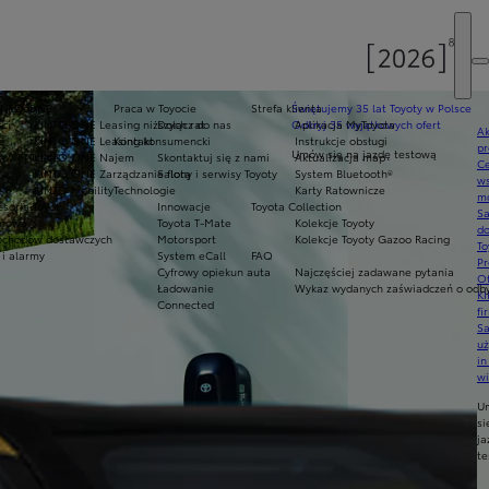
e Toyoty
INTO ONE
Praca w Toyocie
Strefa klienta
Świętujemy 35 lat Toyoty w Polsce
ci
KINTO ONE Leasing niższych rat
Dołącz do nas
Odkryj 35 wyjątkowych ofert
Aplikacja MyToyota
Ak
e
KINTO ONE Leasing konsumencki
Kontakt
Instrukcje obsługi
pr
Umów się na jazdę testową
towej Trade
KINTO ONE Najem
Skontaktuj się z nami
Aktualizacja map
Ce
KINTO ONE Zarządzanie flotą
Salony i serwisy Toyoty
System Bluetooth®
ws
KINTO Mobility
Technologie
Karty Ratownicze
mo
soria Toyoty
Innowacje
Toyota Collection
S
imowe
Toyota T-Mate
Kolekcje Toyoty
do
chodów dostawczych
Motorsport
Kolekcje Toyoty Gazoo Racing
To
 i alarmy
System eCall
FAQ
Pr
Cyfrowy opiekun auta
Najczęściej zadawane pytania
Of
Ładowanie
Wykaz wydanych zaświadczeń o odbyt
KI
Connected
fi
S
u
in
w
U
si
ja
te