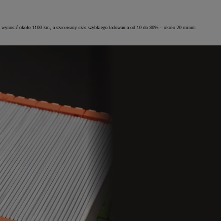
 ma wynosić około 1100 km, a szacowany czas szybkiego ładowania od 10 do 80% – około 20 minut.