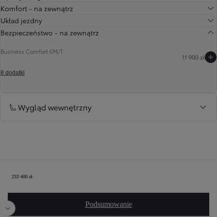
Komfort - na zewnątrz
Układ jezdny
Bezpieczeństwo - na zewnątrz
Business Comfort 6M/T
11 900 zł
8 dodatki
Wygląd wewnętrzny
Twoja konfiguracja
233 400 zł
Poprzedni
Nast
Poprzedni
Następny
Podsumowanie