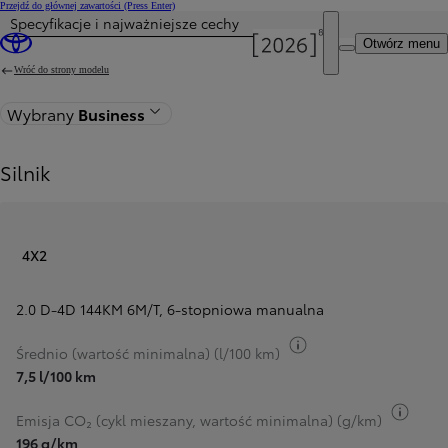
Przejdź do głównej zawartości
(Press Enter)
Specyfikacje i najważniejsze cechy
Otwórz menu
Wróć do strony modelu
Wybrany
Business
Silnik
4X2
2.0 D-4D 144KM 6M/T
,
6-stopniowa manualna
Przełącz informacje 
Średnio (wartość minimalna) (l/100 km)
7,5 l/100 km
Przeł
Emisja CO₂ (cykl mieszany, wartość minimalna) (g/km)
196 g/km