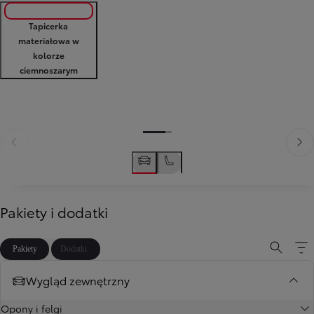
Tapicerka
materiałowa w
kolorze
ciemnoszarym
Poprzedni
Nast
Poprzedni
Następny
Pakiety i dodatki
Pakiety
Dodatki
Wygląd zewnętrzny
Opony i felgi