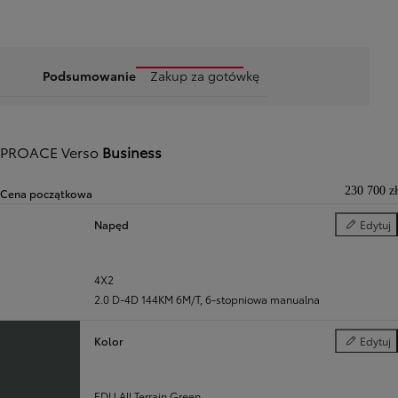
Podsumowanie
Zakup za gotówkę
PROACE Verso
Business
230 700 zł
Cena początkowa
Napęd
Edytuj
Napęd
4X2
2.0 D-4D 144KM 6M/T
,
6-stopniowa manualna
Kolor
Edytuj
Kolor
EDU All Terrain Green