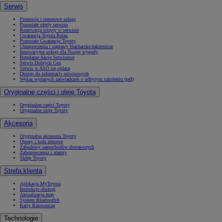
Serwis
Promocje i sezonowe usługi
Pozostałe oferty serwisu
Rezerwacja wizyty w serwisie
Gwarancja Toyota Relax
Pozostałe Gwarancje Toyoty
Ubezpieczenia i naprawy blacharsko-lakiernicze
Innowacyjne usługi dla Twojej wygody
Bezpłatne Akcje Serwisowe
Serwis Dobrych Cen
Serwis w ASO się opłaca
Dostęp do informacji serwisowych
Wykaz wydanych zaświadczeń o odbytym szkoleniu (pdf)
Oryginalne części i oleje Toyota
Oryginalne części Toyoty
Oryginalne oleje Toyoty
Akcesoria
Oryginalne akcesoria Toyoty
Opony i koła zimowe
Zabudowy samochodów dostawczych
Zabezpieczenia i alarmy
Sklep Toyoty
Strefa klienta
Aplikacja MyToyota
Instrukcje obsługi
Aktualizacja map
System Bluetooth®
Karty Ratownicze
Technologie