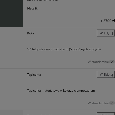
Metalik
+
2700 zł
Koła
Edytuj
Koła
16" felgi stalowe z kołpakami (5 potrójnych szprych)
W standardzie
Tapicerka
Edytuj
Tapicerka
Tapicerka materiałowa w kolorze ciemnoszarym
W standardzie