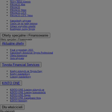
Nowy Hilux Electric
PROACE Max
PROACE
PROACE Verso
PROACE CITY
PROACE CITY Verso
Samochody używane
Umów się na jazdę testową
Zobacz wszystkie cenniki
Konfiguruj swoją Toyotę
Oferty specjalne i Finansowanie
Oferty specjalne i Finansowanie
Aktualne oferty
Finał wyprzedaży 2025
Samochody dostawcze Toyota Professional
Oferta biznesowa
Auta używane
Toyota Financial Services
Kredyt niższych rat Toyota Easy
Kredyt standardowy
Leasing standardowy
KINTO ONE
KINTO ONE Leasing niższych rat
KINTO ONE Leasing konsumencki
KINTO ONE Najem
KINTO ONE Zarządzanie flotą
KINTO Mobility
Dla właścicieli
Dla właścicieli