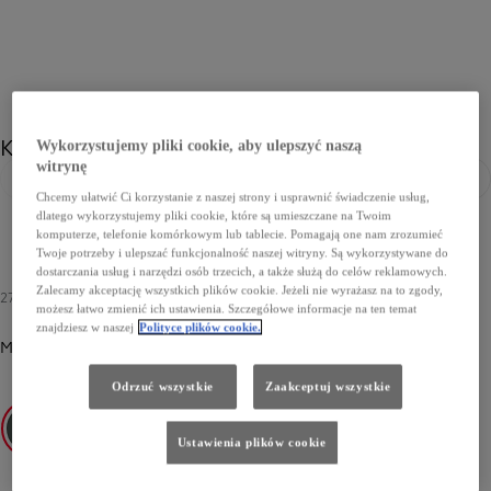
Kolor
Wykorzystujemy pliki cookie, aby ulepszyć naszą
witrynę
Poprzedni
Nast
Chcemy ułatwić Ci korzystanie z naszej strony i usprawnić świadczenie usług,
Poprzedni
Następny
dlatego wykorzystujemy pliki cookie, które są umieszczane na Twoim
komputerze, telefonie komórkowym lub tablecie. Pomagają one nam zrozumieć
Twoje potrzeby i ulepszać funkcjonalność naszej witryny. Są wykorzystywane do
dostarczania usług i narzędzi osób trzecich, a także służą do celów reklamowych.
Zalecamy akceptację wszystkich plików cookie. Jeżeli nie wyrażasz na to zgody,
2700 zł
możesz łatwo zmienić ich ustawienia. Szczegółowe informacje na ten temat
znajdziesz w naszej
Polityce plików cookie.
Metalik
-
EDU All Terrain Green
2700 zł
Odrzuć wszystkie
Zaakceptuj wszystkie
Ustawienia plików cookie
EDU All Terrain Green
KCA Silver Aluminium
KKJ Titanium Grey
KTV Deep Black