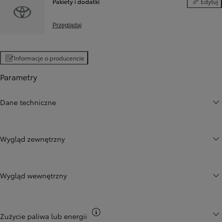
Pakiety i dodatki
Edytuj
Pakiety i d
Przeglądaj
Informacje o producencie
Parametry
Dane techniczne
Wygląd zewnętrzny
Wygląd wewnętrzny
Przełącz informacje CO2
Zużycie paliwa lub energii