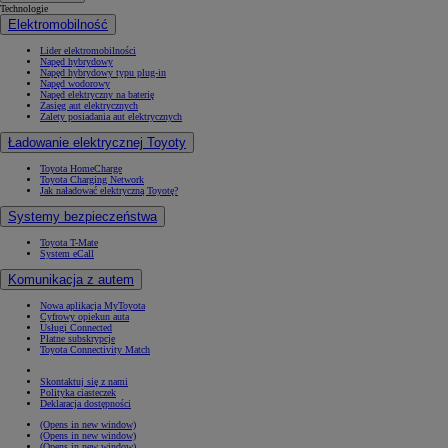
Technologie
Elektromobilność
Lider elektromobilności
Napęd hybrydowy
Napęd hybrydowy typu plug-in
Napęd wodorowy
Napęd elektryczny na baterię
Zasięg aut elektrycznych
Zalety posiadania aut elektrycznych
Ładowanie elektrycznej Toyoty
Toyota HomeCharge
Toyota Charging Network
Jak naładować elektryczną Toyotę?
Systemy bezpieczeństwa
Toyota T-Mate
System eCall
Komunikacja z autem
Nowa aplikacja MyToyota
Cyfrowy opiekun auta
Usługi Connected
Płatne subskrypcje
Toyota Connectivity Match
Skontaktuj się z nami
Polityka ciasteczek
Deklaracja dostępności
(Opens in new window)
(Opens in new window)
(Opens in new window)