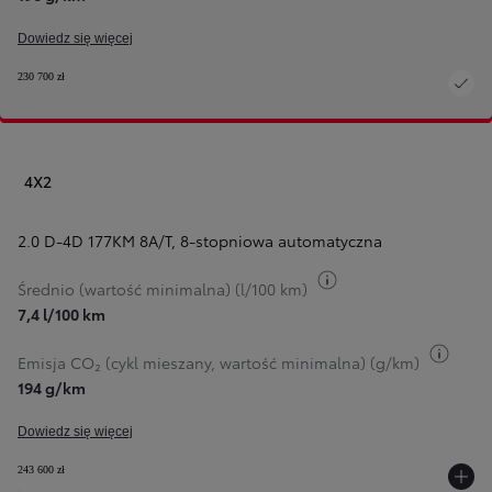
Dowiedz się więcej
230 700 zł
4X2
2.0 D-4D 177KM 8A/T
,
8-stopniowa automatyczna
Przełącz informacje 
Średnio (wartość minimalna) (l/100 km)
7,4 l/100 km
Przeł
Emisja CO₂ (cykl mieszany, wartość minimalna) (g/km)
194 g/km
Dowiedz się więcej
243 600 zł