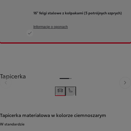
16" felgi stalowe z kołpakami (5 potrójnych szprych)
Informacje o oponach
Tapicerka
Poprzedni
Nast
Poprzedni
Następny
Tapicerka materiałowa w kolorze ciemnoszarym
W standardzie