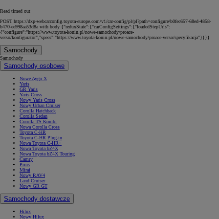
Read timed out
POST https://dxp-webcarconfig.toyota-europe.com/v1/car-config/pl/pl?path=configure/b0fec657-68ed-4858-
b470-ee998aa53d8a with body {"reduxState":{"carConfigSettings":{"loadedStepUrls":
{"configure":"https://www.toyota-konin.pl/nowe-samochody/proace-
verso/konfigurator","specs":"https://www.toyota-konin.pl/nowe-samochody/proace-verso/specyfikacja"}}}}
Samochody
Samochody
Samochody osobowe
Nowe Aygo X
Yaris
GR Yaris
Yaris Cross
Nowy Yaris Cross
Nowy Urban Cruiser
Corolla Hatchback
Corolla Sedan
Corolla TS Kombi
Nowa Corolla Cross
Toyota C-HR
Toyota C-HR Plug-in
Nowa Toyota C-HR+
Nowa Toyota bZ4X
Nowa Toyota bZ4X Touring
Camry
Prius
Mirai
Nowy RAV4
Land Cruiser
Nowy GR GT
Samochody dostawcze
Hilux
Nowy Hilux