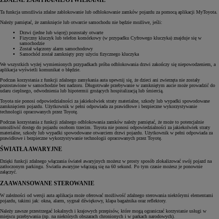
ZDALNE ZAMYKANIE/OTWIERANIE
Ta funkcja umożliwia zdalne zablokowanie lub odblokowanie zamków pojazdu za pomocą aplikacji MyToyota.
Należy pamiętać, że zamknięcie lub otwarcie samochodu nie będzie możliwe, jeśli:
Drzwi (jedne lub więcej) pozostały otwarte
Fizyczny kluczyk lub telefon komórkowy (w przypadku Cyfrowego kluczyka) znajduje się w
samochodzie
Został włączony alarm samochodowy
Samochód został zamknięty przy użyciu fizycznego kluczyka
We wszystkich wyżej wymienionych przypadkach próba odblokowania drzwi zakończy się niepowodzeniem, a
aplikacja wyświetli komunikat o błędzie.
Podczas korzystania z funkcji zdalnego zamykania auta upewnij się, że dzieci ani zwierzęta nie zostały
pozostawione w samochodzie bez nadzoru. Długotrwałe przebywanie w zamkniętym aucie może prowadzić do
udaru cieplnego, odwodnienia lub hipotermii grożących hospitalizacją lub śmiercią.
Toyota nie ponosi odpowiedzialności za jakiekolwiek straty materialne, szkody lub wypadki spowodowane
zamknięciem pojazdu. Użytkownik w pełni odpowiada za prawidłowe i bezpieczne wykorzystywanie
technologii opracowanych przez Toyotę.
Podczas korzystania z funkcji zdalnego odblokowania zamków należy pamiętać, że może to potencjalnie
umożliwić dostęp do pojazdu osobom trzecim. Toyota nie ponosi odpowiedzialności za jakiekolwiek straty
materialne, szkody lub wypadki spowodowane otwarciem drzwi pojazdu. Użytkownik w pełni odpowiada za
prawidłowe i bezpieczne wykorzystywanie technologii opracowanych przez Toyotę.
ŚWIATŁA AWARYJNE
Dzięki funkcji zdalnego włączania świateł awaryjnych możesz w prosty sposób zlokalizować swój pojazd na
zatłoczonym parkingu. Światła awaryjne włączają się na 60 sekund. Po tym czasie możesz je ponownie
załączyć.
ZAAWANSOWANE STEROWANIE
W zależności od wersji auta aplikacja może oferować możliwość zdalnego sterowania niektórymi elementami
pojazdu, takimi jak: okna, alarm, sygnał dźwiękowy, klapa bagażnika oraz reflektory.
Należy zawsze przestrzegać lokalnych i krajowych przepisów, które mogą ograniczać korzystanie usługi w
miejscu przebywania (np. na niektórych obszarach chronionych i w parkach narodowych).