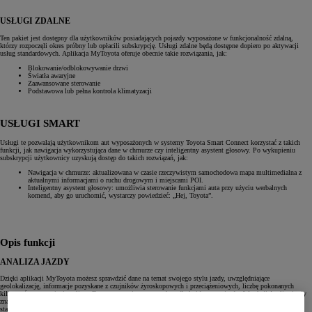
USŁUGI ZDALNE
Ten pakiet jest dostępny dla użytkowników posiadających pojazdy wyposażone w funkcjonalność zdalną,
którzy rozpoczęli okres próbny lub opłacili subskrypcję. Usługi zdalne będą dostępne dopiero po aktywacji
usług standardowych. Aplikacja MyToyota oferuje obecnie takie rozwiązania, jak:
Blokowanie/odblokowywanie drzwi
Światła awaryjne
Zaawansowane sterowanie
Podstawowa lub pełna kontrola klimatyzacji
USŁUGI SMART
Usługi te pozwalają użytkownikom aut wyposażonych w systemy Toyota Smart Connect korzystać z takich
funkcji, jak nawigacja wykorzystująca dane w chmurze czy inteligentny asystent głosowy. Po wykupieniu
subskrypcji użytkownicy uzyskują dostęp do takich rozwiązań, jak:
Nawigacja w chmurze: aktualizowana w czasie rzeczywistym samochodowa mapa multimedialna z
aktualnymi informacjami o ruchu drogowym i miejscami POI.
Inteligentny asystent głosowy: umożliwia sterowanie funkcjami auta przy użyciu werbalnych
komend, aby go uruchomić, wystarczy powiedzieć: „Hej, Toyota”.
Opis funkcji
ANALIZA JAZDY
Dzięki aplikacji MyToyota możesz sprawdzić dane na temat swojego stylu jazdy, uwzględniające
geolokalizację, informacje pozyskane z czujników żyroskopowych i przeciążeniowych, liczbę pokonanych
kilometrów oraz zużycie paliwa. Dane te są zapisywane osobno dla każdego przejazdu. W sekcji Analiza jazdy
znajdziesz m.in. takie zdarzenia, jak gwałtowne hamowanie, szybkie przyspieszanie czy długotrwała jazda ze
stałą prędkością – wraz z ich dokładnym czasem i lokalizacją.