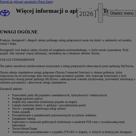
Przejdź do głównej zawartości
(Press Enter)
Więcej informacji o aplikacji MyToyota
Otwórz menu
UWAGI OGÓLNE
Funkcje, dostępność i długość okresu próbnego usług połączonych może się różnić w zależności od modelu,
wersji i kraju.
Dostępność tych funkcji zależy również od urządzenia multimedialnego, w które został wyposażony Twój
pojazd. Aby uzyskać więcej informacji, skontaktuj się z lokalnym dilerem Toyoty.
USŁUGI STANDARDOWE
Ten pakiet umożliwia użytkownikom korzystanie z usług połączonych oferowanych przez aplikację MyToyota.
Toyota oferuje standardowe usługi połączone (Toyota Connected Services) w okresie próbnym, który
rozpoczyna się od pierwszego dnia obowiązywania gwarancji pojazdu. Aby rozpocząć korzystanie z nich,
użytkownicy muszą pobrać aplikację MyToyota i zaakceptować warunki użytkowania, potwierdzić informację o
ochronie prywatności i aktywować usługi standardowe.
Zawartość pakietu:
Przewodnik jazdy dla pojazdów standardowych, hybrydowych i elektrycznych
Podgląd poziomu paliwa
Znajdź mój samochód (lokalizacja pojazdu na mapie)
Lampki kontrolne (alerty w aplikacji i powiadomienia push)
Serwis i przeglądy (rezerwacja usług online)
Status pojazdu
Powiadomienie o przedmiotach pozostawionych na tylnym siedzeniu
Zarządzanie baterią
Ładowanie w miejscach publicznych (informacje o punktach POI wraz z wyszukiwarką stacji
ładowania)
Toyota HomeCharge
Automatyczne powiadamianie o wypadku (TYLKO w krajach, w których ta funkcja jest dostępna)