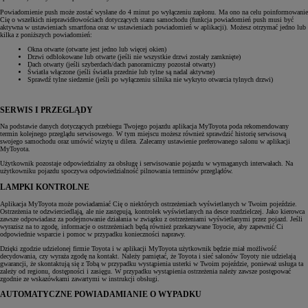
Powiadomienie push może zostać wysłane do 4 minut po wyłączeniu zapłonu. Ma ono na celu poinformowanie
Cię o wszelkich nieprawidłowościach dotyczących stanu samochodu (funkcja powiadomień push musi być
aktywna w ustawieniach smartfona oraz w ustawieniach powiadomień w aplikacji). Możesz otrzymać jedno lub
kilka z poniższych powiadomień:
Okna otwarte (otwarte jest jedno lub więcej okien)
Drzwi odblokowane lub otwarte (jeśli nie wszystkie drzwi zostały zamknięte)
Dach otwarty (jeśli szyberdach/dach panoramiczny pozostał otwarty)
Światła włączone (jeśli światła przednie lub tylne są nadal aktywne)
Sprawdź tylne siedzenie (jeśli po wyłączeniu silnika nie wykryto otwarcia tylnych drzwi)
SERWIS I PRZEGLĄDY
Na podstawie danych dotyczących przebiegu Twojego pojazdu aplikacja MyToyota poda rekomendowany
termin kolejnego przeglądu serwisowego. W tym miejscu możesz również sprawdzić historię serwisową
swojego samochodu oraz umówić wizytę u dilera. Zalecamy ustawienie preferowanego salonu w aplikacji
MyToyota.
Użytkownik pozostaje odpowiedzialny za obsługę i serwisowanie pojazdu w wymaganych interwałach. Na
użytkowniku pojazdu spoczywa odpowiedzialność pilnowania terminów przeglądów.
LAMPKI KONTROLNE
Aplikacja MyToyota może powiadamiać Cię o niektórych ostrzeżeniach wyświetlanych w Twoim pojeździe.
Ostrzeżenia te odzwierciedlają, ale nie zastępują, kontrolek wyświetlanych na desce rozdzielczej. Jako kierowca
zawsze odpowiadasz za podejmowanie działania w związku z ostrzeżeniami wyświetlanymi przez pojazd. Jeśli
wyrazisz na to zgodę, informacje o ostrzeżeniach będą również przekazywane Toyocie, aby zapewnić Ci
odpowiednie wsparcie i pomoc w przypadku konieczności naprawy.
Dzięki zgodzie udzielonej firmie Toyota i w aplikacji MyToyota użytkownik będzie miał możliwość
decydowania, czy wyraża zgodę na kontakt. Należy pamiętać, że Toyota i sieć salonów Toyoty nie udzielają
gwarancji, że skontaktują się z Tobą w przypadku wystąpienia usterki w Twoim pojeździe, ponieważ usługa ta
zależy od regionu, dostępności i zasięgu. W przypadku wystąpienia ostrzeżenia należy zawsze postępować
zgodnie ze wskazówkami zawartymi w instrukcji obsługi.
AUTOMATYCZNE POWIADAMIANIE O WYPADKU