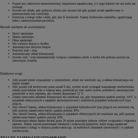
Pojazd jest całkowicie unieruchomiony, bezpiecznie zaparkowany, a w jego kabinie nie ma ludzi ani
zwierząt.
System nie działa, gdy pokrywa silnika jest otwarta lub gdy pojazd został zaparkowany w
pomieszczeniu bez wentylacji.
Korzystaj z usługi tylko wtedy, gdy jest to konieczne. Szanuj środowisko naturalne, ograniczając
hałas i zanieczyszczenie powietrza.
Warunki niezbędne do uruchomienia:
Drzwi zamknięte
Maska zamknięta
Okna zamknięte
Nie wykryto klucza w środku
Automatyczna skrzynia biegów
Przycisk start / stop
Automatyczny układ klimatyzacji
System start / stop (automatycznie wyłącza i uruchamia silnik w korku lub podczas postoju na
czerwonym świetle)
Dodatkowe uwagi:
Jeśli pojazd został wyposażony w immobilizer, silnik nie uruchomi się, a zdalna klimatyzacja nie
będzie działać.
Jeśli pojazd stał nieużywany przez ponad 9 dni, system może wymagać manualnego uruchomienia
silnika przyciskiem start z wnętrza auta, ponieważ po tym czasie system pokładowy automatycznie
przechodzi w tryb uśpienia, aby chronić akumulator 12 V.
Zdalne sterowanie układem klimatyzacji nie uruchomi się, gdy temperatura spadnie poniżej -10°C w
pojazdach elektrycznych z napędem akumulatorowym i niektórych pojazdach hybrydowych typu
plug-in.
Aby chronić baterię, zdalna klimatyzacja w pojazdach hybrydowych typu plug-in nie uruchomi się,
jeśli poziom naładowania baterii spadnie poniżej 30%.
Aby chronić baterię, zdalna klimatyzacja w pojazdach elektrycznych nie uruchomi się, jeśli poziom
naładowania baterii spadnie poniżej 20%.
Klimatyzacja zdalna będzie działać przez 20 minut pomiędzy jednym cyklem wyłączania i włączania
zapłonu. Należy zawsze przestrzegać lokalnych i krajowych przepisów, które mogą ograniczać
korzystanie z usługi w miejscu przebywania (np. na niektórych obszarach chronionych i w parkach
narodowych).