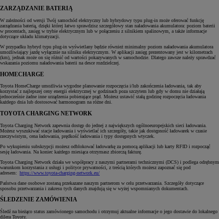
ZARZĄDZANIE BATERIĄ
W zależności od wersji Twój samochód elektryczny lub hybrydowy typu plug-in może oferować funkcję
zarządzania baterią, dzięki której łatwo sprawdzisz szczegółowy stan naładowania akumulatora: poziom baterii
w procentach, zasięg w trybie elektrycznym lub w połączeniu z silnikiem spalinowym, a także informacje
dotyczące układu klimatyzacji.
W przypadku hybryd typu plug-in wyświetlany będzie również minimalny poziom naładowania akumulatora
umożliwiający jazdę wyłącznie na silniku elektrycznym. W aplikacji zasięg prezentowany jest w kilometrach
(km), jednak może on się różnić od wartości pokazywanych w samochodzie. Dlatego zawsze należy sprawdzać
wskazania poziomu naładowania baterii na desce rozdzielczej.
HOMECHARGE
Toyota HomeCharge umożliwia wygodne planowanie rozpoczęcia i/lub zakończenia ładowania, tak aby
korzystać z najlepszej ceny energii elektrycznej w godzinach poza szczytem lub gdy w domu nie działają
jednocześnie żadne inne urządzenia pobierające prąd. Możesz ustawić stałą godzinę rozpoczęcia ładowania
każdego dnia lub dostosować harmonogram na różne dni.
TOYOTA CHARGING NETWORK
Toyota Charging Network zapewnia dostęp do jednej z największych ogólnoeuropejskich sieci ładowania.
Możesz wyszukiwać stacje ładowania i wyświetlać ich szczegóły, takie jak dostępność ładowarek w czasie
rzeczywistym, cena ładowania, prędkość ładowania i typy dostępnych wtyczek.
Po wykupieniu subskrypcji możesz odblokować ładowarkę za pomocą aplikacji lub karty RFID i rozpocząć
sesję ładowania. Na koniec każdego miesiąca otrzymasz zbiorczą fakturę.
Toyota Charging Network działa we współpracy z naszymi partnerami technicznymi (DCS) i podlega odrębnym
warunkom korzystania z usługi i polityce prywatności, z treścią których możesz zapoznać się pod
adresem:
https://www.toyota-charging-network.eu/
Państwa dane osobowe zostaną przekazane naszym partnerom w celu przetwarzania. Szczegóły dotyczące
sposobu przetwarzania i zakresu tych danych znajdują się w wyżej wspomnianych dokumentach.
ŚLEDZENIE ZAMÓWIENIA
Śledź na bieżąco status zamówionego samochodu i otrzymuj aktualne informacje o jego dostawie do lokalnego
dilera Toyoty.