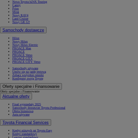
Nowa Toyota bZ4X Touring
Camry
Prius
Mirai
Nowy RAV4
Land Cruiser
Nowy GR GT
Samochody dostawcze
Hilux
Nowy Hilux
Nowy Hilux Electric
PROACE Max
PROACE
PROACE Verso
PROACE CITY
PROACE CITY Verso
Samochody używane
Umów się na jazdę testową
Zobacz wszystkie cenniki
Konfiguruj swoją Toyotę
Oferty specjalne i Finansowanie
Oferty specjalne i Finansowanie
Aktualne oferty
Finał wyprzedaży 2025
Samochody dostawcze Toyota Professional
Oferta biznesowa
Auta używane
Toyota Financial Services
Kredyt niższych rat Toyota Easy
Kredyt standardowy
Leasing standardowy