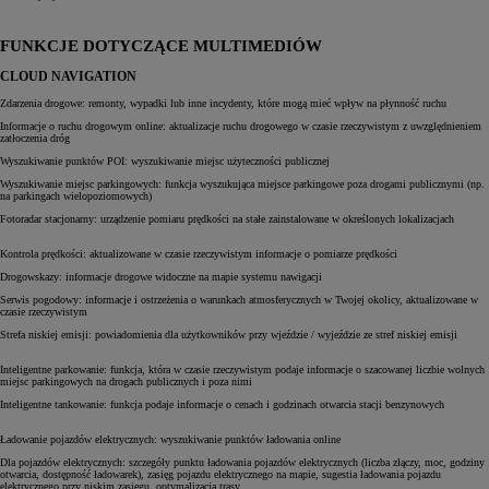
FUNKCJE DOTYCZĄCE MULTIMEDIÓW
CLOUD NAVIGATION
Zdarzenia drogowe: remonty, wypadki lub inne incydenty, które mogą mieć wpływ na płynność ruchu
Informacje o ruchu drogowym online: aktualizacje ruchu drogowego w czasie rzeczywistym z uwzględnieniem
zatłoczenia dróg
Wyszukiwanie punktów POI: wyszukiwanie miejsc użyteczności publicznej
Wyszukiwanie miejsc parkingowych: funkcja wyszukująca miejsce parkingowe poza drogami publicznymi (np.
na parkingach wielopoziomowych)
Fotoradar stacjonarny: urządzenie pomiaru prędkości na stałe zainstalowane w określonych lokalizacjach
Kontrola prędkości: aktualizowane w czasie rzeczywistym informacje o pomiarze prędkości
Drogowskazy: informacje drogowe widoczne na mapie systemu nawigacji
Serwis pogodowy: informacje i ostrzeżenia o warunkach atmosferycznych w Twojej okolicy, aktualizowane w
czasie rzeczywistym
Strefa niskiej emisji: powiadomienia dla użytkowników przy wjeździe / wyjeździe ze stref niskiej emisji
Inteligentne parkowanie: funkcja, która w czasie rzeczywistym podaje informacje o szacowanej liczbie wolnych
miejsc parkingowych na drogach publicznych i poza nimi
Inteligentne tankowanie: funkcja podaje informacje o cenach i godzinach otwarcia stacji benzynowych
Ładowanie pojazdów elektrycznych: wyszukiwanie punktów ładowania online
Dla pojazdów elektrycznych: szczegóły punktu ładowania pojazdów elektrycznych (liczba złączy, moc, godziny
otwarcia, dostępność ładowarek), zasięg pojazdu elektrycznego na mapie, sugestia ładowania pojazdu
elektrycznego przy niskim zasięgu, optymalizacja trasy