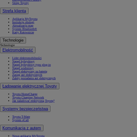
Sklep Toyoty
Strefa klienta
Aplikacja MyToyota
Instrukcje obsługi
Aktualizacja map
System Bluetooth®
Karty Ratownicze
Technologie
Technologie
Elektromobilność
Lider elektromobilności
Napęd hybrydowy
Napęd hybrydowy typu plug-in
Napęd wodorowy
Napęd elektryczny na baterię
Zasięg aut elektrycznych
Zalety posiadania aut elektrycznych
Ładowanie elektrycznej Toyoty
Toyota HomeCharge
Toyota Charging Network
Jak naładować elektryczną Toyotę?
Systemy bezpieczeństwa
Toyota T-Mate
System eCall
Komunikacja z autem
Nowa aplikacja MyToyota