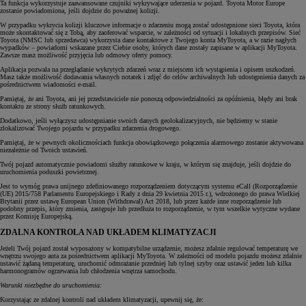
Ta funkcja wykorzystuje zaawansowane czujniki wykrywające uderzenia w pojazd. Toyota Motor Europe
zostanie powiadomiona, jeśli dojdzie do poważnej kolizji.
W przypadku wykrycia kolizji kluczowe informacje o zdarzeniu mogą zostać udostępnione sieci Toyota, która
może skontaktować się z Tobą, aby zaoferować wsparcie, w zależności od sytuacji i lokalnych przepisów. Sieć
Toyota (NMSC lub sprzedawca) wykorzysta dane kontaktowe z Twojego konta MyToyota, a w razie nagłych
wypadków – powiadomi wskazane przez Ciebie osoby, których dane zostały zapisane w aplikacji MyToyota.
Zawsze masz możliwość przyjęcia lub odmowy oferty pomocy.
Aplikacja pozwala na przeglądanie wykrytych zdarzeń wraz z miejscem ich wystąpienia i opisem uszkodzeń.
Masz także możliwość dodawania własnych notatek i zdjęć do celów archiwalnych lub udostępnienia danych za
pośrednictwem wiadomości e-mail.
Pamiętaj, że ani Toyota, ani jej przedstawiciele nie ponoszą odpowiedzialności za opóźnienia, błędy ani brak
kontaktu ze strony służb ratunkowych.
Dodatkowo, jeśli wyłączysz udostępnianie swoich danych geolokalizacyjnych, nie będziemy w stanie
zlokalizować Twojego pojazdu w przypadku zdarzenia drogowego.
Pamiętaj, że w pewnych okolicznościach funkcja obowiązkowego połączenia alarmowego zostanie aktywowana
niezależnie od Twoich ustawień.
Twój pojazd automatycznie powiadomi służby ratunkowe w kraju, w którym się znajduje, jeśli dojdzie do
uruchomienia poduszki powietrznej.
Jest to wymóg prawa unijnego zdefiniowanego rozporządzeniem dotyczącym systemu eCall (Rozporządzenie
(UE) 2015/758 Parlamentu Europejskiego i Rady z dnia 29 kwietnia 2015 r.), wdrożonego do prawa Wielkiej
Brytanii przez ustawę European Union (Withdrawal) Act 2018, lub przez każde inne rozporządzenie lub
podobny przepis, który zmienia, zastępuje lub przedłuża to rozporządzenie, w tym wszelkie wytyczne wydane
przez Komisję Europejską.
ZDALNA KONTROLA NAD UKŁADEM KLIMATYZACJI
Jeżeli Twój pojazd został wyposażony w kompatybilne urządzenie, możesz zdalnie regulować temperaturę we
wnętrzu swojego auta za pośrednictwem aplikacji MyToyota. W zależności od modelu pojazdu możesz zdalnie
ustawić żądaną temperaturę, uruchomić odmrażanie przedniej lub tylnej szyby oraz ustawić jeden lub kilka
harmonogramów ogrzewania lub chłodzenia wnętrza samochodu.
Warunki niezbędne do uruchomienia:
Korzystając ze zdalnej kontroli nad układem klimatyzacji, upewnij się, że: