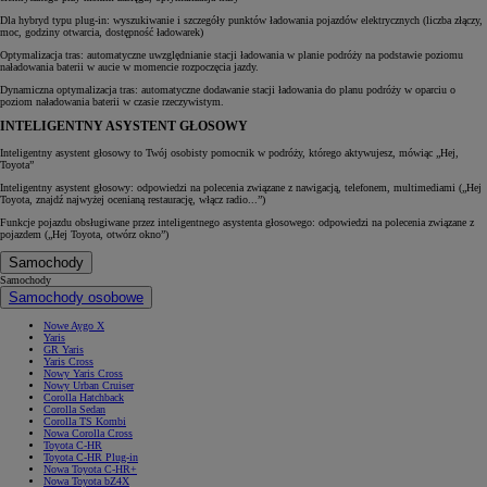
Dla hybryd typu plug-in: wyszukiwanie i szczegóły punktów ładowania pojazdów elektrycznych (liczba złączy,
moc, godziny otwarcia, dostępność ładowarek)
Optymalizacja tras: automatyczne uwzględnianie stacji ładowania w planie podróży na podstawie poziomu
naładowania baterii w aucie w momencie rozpoczęcia jazdy.
Dynamiczna optymalizacja tras: automatyczne dodawanie stacji ładowania do planu podróży w oparciu o
poziom naładowania baterii w czasie rzeczywistym.
INTELIGENTNY ASYSTENT GŁOSOWY
Inteligentny asystent głosowy to Twój osobisty pomocnik w podróży, którego aktywujesz, mówiąc „Hej,
Toyota”
Inteligentny asystent głosowy: odpowiedzi na polecenia związane z nawigacją, telefonem, multimediami („Hej
Toyota, znajdź najwyżej ocenianą restaurację, włącz radio...”)
Funkcje pojazdu obsługiwane przez inteligentnego asystenta głosowego: odpowiedzi na polecenia związane z
pojazdem („Hej Toyota, otwórz okno”)
Samochody
Samochody
Samochody osobowe
Nowe Aygo X
Yaris
GR Yaris
Yaris Cross
Nowy Yaris Cross
Nowy Urban Cruiser
Corolla Hatchback
Corolla Sedan
Corolla TS Kombi
Nowa Corolla Cross
Toyota C-HR
Toyota C-HR Plug-in
Nowa Toyota C-HR+
Nowa Toyota bZ4X