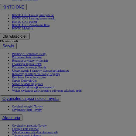
KINTO ONE
KINTO ONE Leasing niższych rat
KINTO ONE Leasing konsumencki
KINTO ONE Najem
KINTO ONE Zarządzanie flotą
KINTO Mobility
Dla właścicieli
Dla właścicieli
Serwis
Promocje i sezonowe usługi
Pozostałe oferty serwisu
Rezerwacja wizyty w serwisie
Gwarancja Toyota Relax
Pozostałe Gwarancje Toyoty
Ubezpieczenia i naprawy blacharsko-lakiernicze
Innowacyjne usługi dla Twojej wygody
Bezpłatne Akcje Serwisowe
Serwis Dobrych Cen
Serwis w ASO się opłaca
Dostęp do informacji serwisowych
Wykaz wydanych zaświadczeń o odbytym szkoleniu (pdf)
Oryginalne części i oleje Toyota
Oryginalne części Toyoty
Oryginalne oleje Toyoty
Akcesoria
Oryginalne akcesoria Toyoty
Opony i koła zimowe
Zabudowy samochodów dostawczych
Zabezpieczenia i alarmy