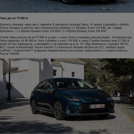
Yaris już od 79 900 zł
Kierowcy planujący zakup auta z segmentu B najczęściej wybierają Yarisa. W ramach wyprzedaży u dilerów
Toyoty dostępne są zarówno auta z benzynowym silnikiem 1.5 Dynamic Force 125 KM, jak i napędy
hybrydowe – 1.5 Hybrid Dynamic Force 116 KM i 1.5 Hybrid Dynamic Force 130 KM.
Cennik Yarisa zaczyna się od 79 900 zł za auto w wersji Active z manualną skrzynią biegów. Za hybrydowego
Yarisa zapłacimy od 90 400 zł. Auto z układem o mocy 116 KM w wersji Comfort kosztuje teraz 12 500 zł
mniej od ceny katalogowej, a standardem w tej odmianie są m.in. 15" felgi aluminiowe z oponami 185/65
R15, system multimedialny Toyota Touch® 3 z kolorowym ekranem dotykowym (9"), interfejsy Apple
CarPlay* i Android Auto™ (połączenie bezprzewodowe) oraz systemy bezpieczeństwa i wsparcia kierowcy
Toyota T-MATE.