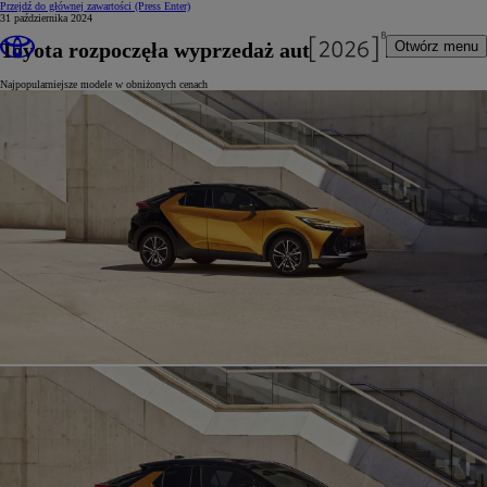
Przejdź do głównej zawartości
(Press Enter)
31 października 2024
Toyota rozpoczęła wyprzedaż aut z rocznika 2024
Otwórz menu
Najpopularniejsze modele w obniżonych cenach