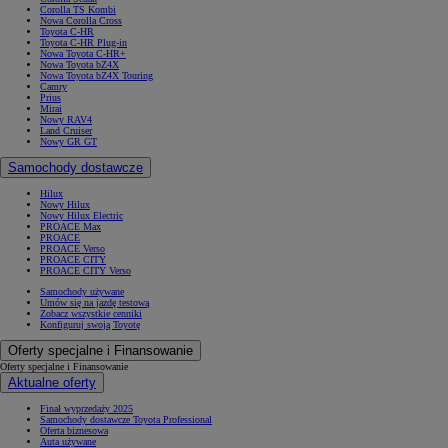
Corolla TS Kombi
Nowa Corolla Cross
Toyota C-HR
Toyota C-HR Plug-in
Nowa Toyota C-HR+
Nowa Toyota bZ4X
Nowa Toyota bZ4X Touring
Camry
Prius
Mirai
Nowy RAV4
Land Cruiser
Nowy GR GT
Samochody dostawcze
Hilux
Nowy Hilux
Nowy Hilux Electric
PROACE Max
PROACE
PROACE Verso
PROACE CITY
PROACE CITY Verso
Samochody używane
Umów się na jazdę testową
Zobacz wszystkie cenniki
Konfiguruj swoją Toyotę
Oferty specjalne i Finansowanie
Oferty specjalne i Finansowanie
Aktualne oferty
Finał wyprzedaży 2025
Samochody dostawcze Toyota Professional
Oferta biznesowa
Auta używane