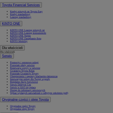
Toyota Financial Services
Kredyt niższych rat Toyota Easy
Kredyt standardowy
Leasing standardowy
KINTO ONE
KINTO ONE Leasing niższych rat
KINTO ONE Leasing konsumencki
KINTO ONE Najem
KINTO ONE Zarządzanie flotą
KINTO Mobility
Dla właścicieli
Dla właścicieli
Serwis
Promocje i sezonowe usługi
Pozostałe oferty serwisu
Rezerwacja wizyty w serwisie
Gwarancja Toyota Relax
Pozostałe Gwarancje Toyoty
Ubezpieczenia i naprawy blacharsko-lakiernicze
Innowacyjne usługi dla Twojej wygody
Bezpłatne Akcje Serwisowe
Serwis Dobrych Cen
Serwis w ASO się opłaca
Dostęp do informacji serwisowych
Wykaz wydanych zaświadczeń o odbytym szkoleniu (pdf)
Oryginalne części i oleje Toyota
Oryginalne części Toyoty
Oryginalne oleje Toyoty