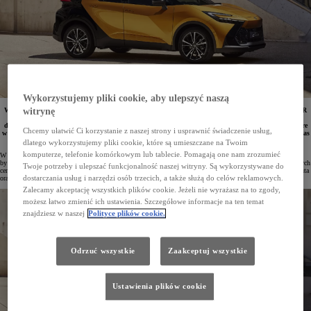
Wykorzystujemy pliki cookie, aby ulepszyć naszą
W salonach Toyoty rozpoczęła się wyprzedaż bestsellerów z 2024 roku produkcji. Nowa Toyota C-HR
witrynę
jest teraz dostępna od 119 900 zł, a Yaris – od 79 900 zł. Corollę Sedan można nabyć z rabatem
do 17 000 zł. Promocyjna oferta obejmuje również zabezpieczenie antykradzieżowe Meta System, które
Chcemy ułatwić Ci korzystanie z naszej strony i usprawnić świadczenie usług,
w przypadku wybranych modeli można dokupić za 1 zł. Niewątpliwym atutem jest również krótki czas
oczekiwania na zamówione auto.
dlatego wykorzystujemy pliki cookie, które są umieszczane na Twoim
komputerze, telefonie komórkowym lub tablecie. Pomagają one nam zrozumieć
W salonach Toyoty w Polsce trwa wyprzedaż samochodów z 2024 roku produkcji. To doskonała możliwość,
by zmienić samochód na nowy jeszcze przed końcem roku, korzystając z wysokich rabatów. Auta w obniżonych
Twoje potrzeby i ulepszać funkcjonalność naszej witryny. Są wykorzystywane do
cenach są dostępne od ręki. Przygotowano także bardzo atrakcyjne i elastyczne formy finansowania zakupu auta
dostarczania usług i narzędzi osób trzecich, a także służą do celów reklamowych.
oraz promocyjne ceny na akcesoria dodatkowe, w tym na zabezpieczenia antykradzieżowa.
Zalecamy akceptację wszystkich plików cookie. Jeżeli nie wyrażasz na to zgody,
możesz łatwo zmienić ich ustawienia. Szczegółowe informacje na ten temat
znajdziesz w naszej
Polityce plików cookie.
Odrzuć wszystkie
Zaakceptuj wszystkie
Ustawienia plików cookie