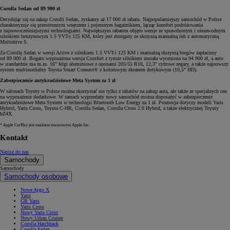
Corolla Sedan od 89 900 zł
Decydując się na zakup Corolli Sedan, zyskamy aż 17 000 zł rabatu. Najpopularniejszy samochód w Polsce
charakteryzuje się przestronnym wnętrzem i pojemnym bagażnikiem, łącząc komfort podróżowania
z najnowocześniejszymi technologiami. Największym rabatem objęto wersje ze sprawdzonym i niezawodnym
silnikiem benzynowym 1.5 VVT-i 125 KM, który jest dostępny ze skrzynią manualną lub z automatyczną
Multidrive S.
Za Corollę Sedan w wersji Active z silnikiem 1.5 VVT-i 125 KM i manualną skrzynią biegów zapłacimy
od 89 900 zł. Bogato wyposażona wersja Comfort z tymże silnikiem została wyceniona na 94 900 zł, a auto
w standardzie ma m.in. 16" felgi aluminiowe z oponami 205/55 R16, 12,3" cyfrowe zegary, a także najnowszy
system multimedialny Toyota Smart Connect® z kolorowym ekranem dotykowym (10,5" HD).
Zabezpieczenie antykradzieżowe Meta System za 1 zł
W salonach Toyoty w Polsce można skorzystać nie tylko z rabatów na zakup auta, ale także ze specjalnych cen
na wyposażenie dodatkowe. W ramach wyprzedaży nowy samochód można doposażyć w zabezpieczenie
antykradzieżowe Meta System w technologii Bluetooth Low Energy za 1 zł. Promocja dotyczy modeli Yaris
Hybrid, Yaris Cross, Toyota C-HR, Corolla Sedan, Corolla Cross 2.0 Hybrid, a także elektrycznej Toyoty
bZ4X.
* Apple CarPlay jest znakiem towarowym Apple Inc.
Kontakt
Napisz do nas
Samochody
Samochody
Samochody osobowe
Nowe Aygo X
Yaris
GR Yaris
Yaris Cross
Nowy Yaris Cross
Nowy Urban Cruiser
Corolla Hatchback
Corolla Sedan