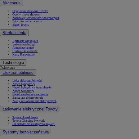
Akcesoria
Oryginalne akcesoria Toyoty
Opony i koła zimowe
Zabudowy samochodów dostawczych
Zabezpieczenia i alarmy
Sklep Toyoty
Strefa klienta
Aplikacja MyToyota
Instrukcje obsługi
Aktualizacja map
System Bluetooth®
Karty Ratownicze
Technologie
Technologie
Elektromobilność
Lider elektromobilności
Napęd hybrydowy
Napęd hybrydowy typu plug-in
Napęd wodorowy
Napęd elektryczny na baterię
Zasięg aut elektrycznych
Zalety posiadania aut elektrycznych
Ładowanie elektrycznej Toyoty
Toyota HomeCharge
Toyota Charging Network
Jak naładować elektryczną Toyotę?
Systemy bezpieczeństwa