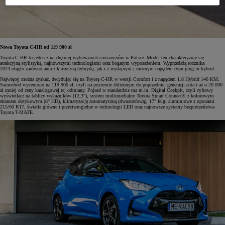
Nowa Toyota C-HR od 119 900 zł
Toyota C-HR to jeden z najchętniej wybieranych crossoverów w Polsce. Model ten charakteryzuje się
atrakcyjną stylistyką, najnowszymi technologiami oraz bogatym wyposażeniem. Wyprzedażą rocznika
2024 objęto zarówno auta z klasyczną hybrydą, jak i z wydajnym i mocnym napędem typu plug-in hybrid.
Najwięcej można zyskać, decydując się na Toyotę C-HR w wersji Comfort i z napędem 1.8 Hybrid 140 KM.
Samochód wyceniono na 119 900 zł, czyli na poziomie zbliżonym do poprzedniej generacji auta i aż o 20 000
zł mniej od ceny katalogowej tej odmiany. Pojazd w standardzie ma m.in. Digital Cockpit, czyli cyfrowy
wyświetlacz na tablicy wskaźników (12,3"), system multimedialny Toyota Smart Connect® z kolorowym
ekranem dotykowym (8" HD), klimatyzację automatyczną (dwustrefową), 17" felgi aluminiowe z oponami
215/60 R17, światła główne i przeciwmgielne w technologii LED oraz najnowsze systemy bezpieczeństwa
Toyota T-MATE.