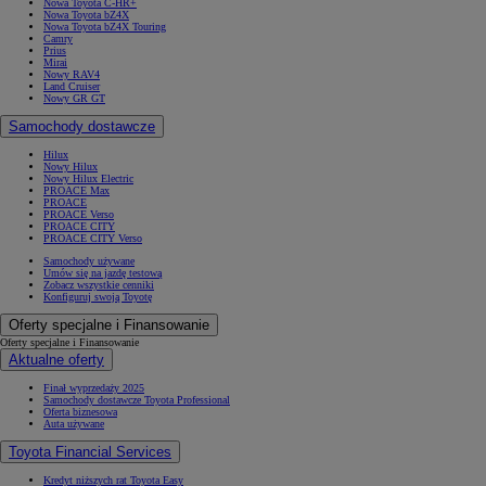
Nowa Toyota C-HR+
Nowa Toyota bZ4X
Nowa Toyota bZ4X Touring
Camry
Prius
Mirai
Nowy RAV4
Land Cruiser
Nowy GR GT
Samochody dostawcze
Hilux
Nowy Hilux
Nowy Hilux Electric
PROACE Max
PROACE
PROACE Verso
PROACE CITY
PROACE CITY Verso
Samochody używane
Umów się na jazdę testową
Zobacz wszystkie cenniki
Konfiguruj swoją Toyotę
Oferty specjalne i Finansowanie
Oferty specjalne i Finansowanie
Aktualne oferty
Finał wyprzedaży 2025
Samochody dostawcze Toyota Professional
Oferta biznesowa
Auta używane
Toyota Financial Services
Kredyt niższych rat Toyota Easy