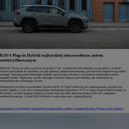
RAV4 Plug-in Hybrid najbardziej niezawodnym autem
zelektryfikowanym
Hybrydy Toyoty na rynku są obecne od ponad 27 lat, wielokrotnie udowadniając swoją jakość i trwałość.
Toyota wprowadziła do sprzedaży już pięć generacji napędu hybrydowego, pieczołowicie dopracowując każdy
szczegół. Zaawansowane technologie znalazły zastosowanie również w pozostałych zelektryfikowanych
napędach marki. Tegoroczne wyniki rankingu Consumer Reports potwierdzają, jak niezawodne są
zelektryfikowane technologie Toyoty.
Przyjrzyjmy się temu na przykładzie Toyoty RAV4. W Top10 model ten jest reprezentowany aż przez trzy
rodzaje napędu, w tym dwa wykorzystujące technologie hybrydowe. SUV w wersji Plug-in Hybrid zdobył aż
84 punkty, co obok drugiego miejsca na rynku dało mu także pierwszą lokatę wśród aut z napędami
zelektryfikowanymi. Z kolei RAV4 Hybrid to najtrwalsze auto z pełną hybrydą.
Zestawienie 10 najbardziej niezawodnych samochodów według Consumer Reports
(Opens in new window)