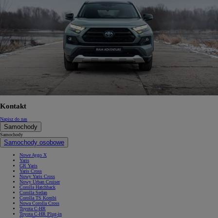
Kontakt
Napisz do nas
Samochody
Samochody
Samochody osobowe
Nowe Aygo X
Yaris
GR Yaris
Yaris Cross
Nowy Yaris Cross
Nowy Urban Cruiser
Corolla Hatchback
Corolla Sedan
Corolla TS Kombi
Nowa Corolla Cross
Toyota C-HR
Toyota C-HR Plug-in