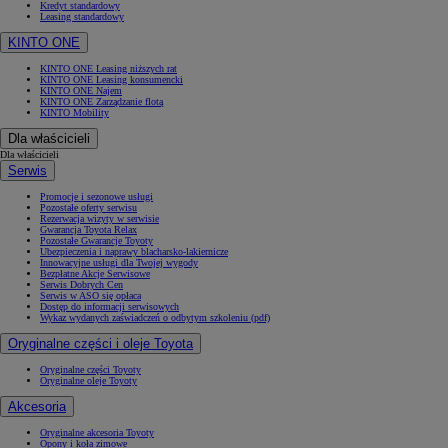
Kredyt standardowy
Leasing standardowy
KINTO ONE
KINTO ONE Leasing niższych rat
KINTO ONE Leasing konsumencki
KINTO ONE Najem
KINTO ONE Zarządzanie flotą
KINTO Mobility
Dla właścicieli
Dla właścicieli
Serwis
Promocje i sezonowe usługi
Pozostałe oferty serwisu
Rezerwacja wizyty w serwisie
Gwarancja Toyota Relax
Pozostałe Gwarancje Toyoty
Ubezpieczenia i naprawy blacharsko-lakiernicze
Innowacyjne usługi dla Twojej wygody
Bezpłatne Akcje Serwisowe
Serwis Dobrych Cen
Serwis w ASO się opłaca
Dostęp do informacji serwisowych
Wykaz wydanych zaświadczeń o odbytym szkoleniu (pdf)
Oryginalne części i oleje Toyota
Oryginalne części Toyoty
Oryginalne oleje Toyoty
Akcesoria
Oryginalne akcesoria Toyoty
Opony i koła zimowe