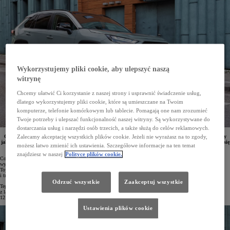
Wykorzystujemy pliki cookie, aby ulepszyć naszą
witrynę
Chcemy ułatwić Ci korzystanie z naszej strony i usprawnić świadczenie usług,
dlatego wykorzystujemy pliki cookie, które są umieszczane na Twoim
komputerze, telefonie komórkowym lub tablecie. Pomagają one nam zrozumieć
Twoje potrzeby i ulepszać funkcjonalność naszej witryny. Są wykorzystywane do
dostarczania usług i narzędzi osób trzecich, a także służą do celów reklamowych.
Ogłoszono najnowszy ranking Consumer Reports, który po raz kolejny potwierdził reputację Toyoty
Zalecamy akceptację wszystkich plików cookie. Jeżeli nie wyrażasz na to zgody,
jako producenta bezawaryjnych i trwałych samochodów. W pierwszej dziesiątce zestawienia znalazło się
możesz łatwo zmienić ich ustawienia. Szczegółowe informacje na ten temat
aż 7 samochodów japońskiego koncernu. Pierwsze miejsce zajęła Toyota RAV4.
znajdziesz w naszej
Polityce plików cookie.
Consumer Reports to najbardziej cenione i wiarygodne rankingi na amerykańskim rynku. Finansowana
wyłącznie ze składek swoich członków organizacja testuje samochody kupione z własnych środków. Auta
Toyoty od lat zajmują wysokie lokaty w zestawieniach, co stanowi potwierdzenie ich niezawodności
i trwałości.
Odrzuć wszystkie
Zaakceptuj wszystkie
Tegoroczny ranking Consumer Reports oparto na danych zebranych od ponad 300 tysięcy użytkowników aut
z lat 2000–2024, którzy poinformowali o problemach, jakie mieli ze swoimi samochodami w ostatnich
12 miesiącach.
Ustawienia plików cookie