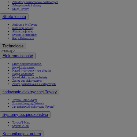
Zabudowy samochodów dostawczych
Zabezpieczenia i alarmy
Sklep Toyoty
Strefa klienta
Aplikacja MyToyota
Instrukcje obsługi
Aktualizacja map
System Bluetooth®
Karty Ratownicze
Technologie
Technologie
Elektromobilność
Lider elektromobilności
Napęd hybrydowy
Napęd hybrydowy typu plug-in
Napęd wodorowy
Napęd elektryczny na baterię
Zasięg aut elektrycznych
Zalety posiadania aut elektrycznych
Ładowanie elektrycznej Toyoty
Toyota HomeCharge
Toyota Charging Network
Jak naładować elektryczną Toyotę?
Systemy bezpieczeństwa
Toyota T-Mate
System eCall
Komunikacja z autem