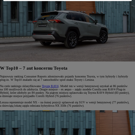
W Top10 – 7 aut koncernu Toyota
Najnowszy ranking Consumer Reports zdominowały pojazdy koncernu Toyota, w tym hybrydy i hybrydy
plug-in. W Top10 znalazło się aż 7 samochodów spod znaku Toyoty i Lexusa.
Na czele rankingu sklasyfikowano
Toyotę RAV4
. Model ten w wersji benzynowej uzyskał aż 86 punktów
na 100 możliwych do zdobycia. Drugie miejsce – ex aequo – zajęły modele Corolla oraz RAV4 Plug-in
Hybrid, które zdobyły po 84 punkty. Na piątym miejscu uplasowała się Toyota RAV4 Hybrid (83 punkty),
a dziesiąte miejsce przypadło Corolli Hybrid (76 punktów).
Lexusa reprezentuje model NX – na ósmej pozycji uplasował się SUV w wersji benzynowej (77 punktów),
a dziewiątą lokatę zajęła odmiana hybrydowa NX 350h (76 punktów).