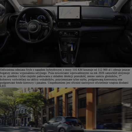
Odświeżona odmiana Style z napędem hybrydowym o mocy 116 KM kosztuje od 112 900 zł i oferuje jeszcze
bogatszy zestaw wyposażenia seryjnego. Poza nowościami wprowadzonymi na rok 2026 samochód otrzymuje
m.in. przednie i tylne czujniki parkowania z układem detekcji przeszkód, zestaw sześciu głośników, 7”
kolorowy wyświetlacz na tablicy wskaźników, przyciemniane tylne szyby, podgrzewaną kierownicę oraz
podgrzewane fotele kierowcy i pasażera. Uzupełnieniem jest również nastrojowe oświetlenie wnętrza diodami
LED.