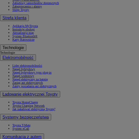
Zabudowy samochodów dostawczych
Zabezpieczenia i alarmy
Sklep Toyoty
Strefa klienta
Aplikacja MyToyota
Instrukcje obsługi
Aktualizacja map
System Bluetooth®
Karty Ratownicze
Technologie
Technologie
Elektromobilność
Lider elektromobilności
Napęd hybrydowy
Napęd hybrydowy typu plug-in
Napęd wodorowy
Napęd elektryczny na baterię
Zasięg aut elektrycznych
Zalety posiadania aut elektrycznych
Ładowanie elektrycznej Toyoty
Toyota HomeCharge
Toyota Charging Network
Jak naładować elektryczną Toyotę?
Systemy bezpieczeństwa
Toyota T-Mate
System eCall
Komunikacja z autem