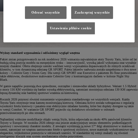
Odrzuć wszystkie
Zaakceptuj wszystkie
Ustawienia plików cookie
Wyższy standard wyposażenia i odświeżony wygląd wnętrza
Pakiet zmian przygotowanych na rok modelowy 2026 wzmacnia najważniejsze atuty Toyoty Yaris, które od lat
budują silną pozycję modelu na europejskim rynku – innowacyjność, wysoką jakość wykonania oraz wyraźnie
miejski charakter. Oferta obejmuje szeroki wachlarz wersji wyposażenia dopasowanych do różnych oczekiwań
klientów, w tym dynamiczną odmianę GR SPORT. Paleta lakierów nadwozia została uzupełniona o dwa nowe
kolory – Celestite Grey i Storm Grey. Dla wersji GR SPORT oraz Executive z pakietem Bi-Tone przewidziano
także efektowne, dwukolorowe malowanie Celestite Grey z kontrastującym dachem w kolorze Night Sky
Black.
W gamie napędów pozostają dwa sprawdzone, oszczędne i niezawodne układy hybrydowe. Wariant 1.5 Hybrid
o mocy 116 KM wyróżnia się bardzo wysoką efektywnością, natomiast mocniejsza odmiana 130 KM zapewnia
lepszą dynamikę oraz bardziej sportowe wrażenia za kierownicą.
Rocznik 2026 przynosi również rozszerzenie wyposażenia standardowego we wszystkich wersjach. Każda
Toyota Yaris otrzymuje teraz kamerę monitorującą kierowcę. Odmiana Active została wzbogacona o regulację
wysokości fotela kierowcy i pasażera oraz elektrycznie składane lusterka, które bez dopłaty dostępne są także
w wersji Comfort. W wariancie GR SPORT pojawiło się dodatkowo oświetlenie w osłonach
przeciwsłonecznych po obu stronach.
Najbardziej widoczne modyfikacje objęły wersję Style, która odpowiada za około 40% zamówień klientów
Toyoty w Europie. W roczniku 2026 oferuje ona jeszcze atrakcyjniejszy zestaw elementów podkreślających
sportowy i nowoczesny charakter modelu. Z zewnątrz wyróżniają ją nowe 17” felgi aluminiowe w matowej
czerni, natomiast we wnętrzu zastosowano fotele o sportowej stylistyce, nowe materiały wykończeniowe oraz
eleganckie, trójkolorowe przeszycia w odcieniach szarości. W standardzie tej wersji znalazły się również
inteligentny kluczyk oraz system uruchamiania silnika przyciskiem.