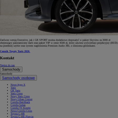
Zarówno wersję Executive, jak i GR SPORT można dodatkowo doposażyć w pakiet Skyview za 3000 zł
obejmujący panoramiczny dach oraz pakiet VIP w cenie 4500 zł, który zawiera wyświetlacz projekcyjny (HUD)
na przedniej szybie oraz system nagłośnienia Premium Audio JBL z ośmioma głośnikami.
Cennik Toyoty Yaris 2026
Kontakt
Napisz do nas
Samochody
Samochody
Samochody osobowe
Nowe Aygo X
Yaris
GR Yaris
Yaris Cross
Nowy Yaris Cross
Nowy Urban Cruiser
Corolla Hatchback
Corolla Sedan
Corolla TS Kombi
Nowa Corolla Cross
Toyota C-HR
Toyota C-HR Plug-in