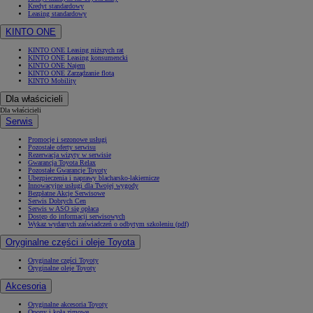
Kredyt standardowy
Leasing standardowy
KINTO ONE
KINTO ONE Leasing niższych rat
KINTO ONE Leasing konsumencki
KINTO ONE Najem
KINTO ONE Zarządzanie flotą
KINTO Mobility
Dla właścicieli
Dla właścicieli
Serwis
Promocje i sezonowe usługi
Pozostałe oferty serwisu
Rezerwacja wizyty w serwisie
Gwarancja Toyota Relax
Pozostałe Gwarancje Toyoty
Ubezpieczenia i naprawy blacharsko-lakiernicze
Innowacyjne usługi dla Twojej wygody
Bezpłatne Akcje Serwisowe
Serwis Dobrych Cen
Serwis w ASO się opłaca
Dostęp do informacji serwisowych
Wykaz wydanych zaświadczeń o odbytym szkoleniu (pdf)
Oryginalne części i oleje Toyota
Oryginalne części Toyoty
Oryginalne oleje Toyoty
Akcesoria
Oryginalne akcesoria Toyoty
Opony i koła zimowe