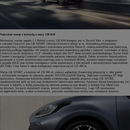
Najwyższe wersje z hybrydą o mocy 130 KM
Mocniejszy wariant napędu 1.5 Hybrid o mocy 130 KM dostępny jest w Toyocie Yaris w połączeniu
z wersjami Executive oraz GR SPORT. Odmiana Executive oferuje m.in. dwustrefową klimatyzację
automatyczną z technologią nawilżania i oczyszczania powietrza Nanoe-X, ciemną podsufitkę oraz praktyczną,
podwójną podłogę bagażnika. We wnętrzu zastosowano materiałową tapicerkę z czarnymi wstawkami ze skóry,
a kierowca ma do dyspozycji 12,3” wirtualny kokpit oraz 10,5” ekran systemu multimedialnego Toyota Smart
Connect z nawigacją Connected i czteroletnim pakietem transmisji danych. Zakres systemów bezpieczeństwa
poszerzono o system monitorowania martwego pola w lusterkach (BSM), asystenta bezpiecznego wysiadania
z pojazdu (SEA) oraz system ostrzegania o ruchu poprzecznym z tyłu pojazdu z automatycznym hamowaniem
(RCTAB). Cena Yarisa w takiej konfiguracji rozpoczyna się od 125 400 zł.
Wersja GR SPORT, wyceniona od 130 900 zł, stanowi najbardziej dynamiczną propozycję w całej gamie
i stylistycznie nawiązuje do sukcesów zespołu TOYOTA GAZOO Racing. Nadwozie wyróżniają 18” felgi
aluminiowe, chromowana końcówka układu wydechowego, nakładki progowe z logo GR SPORT,
charakterystyczny grill tej linii oraz dwukolorowe lakierowanie nadwozia. Sportowy klimat kontynuowany jest
również w kabinie, w której pojawiają się czerwone przeszycia oraz akcenty w kolorze Gun Metal Grey
na drzwiach, bocznych elementach wnętrza, konsoli centralnej i kierownicy. Logo GR umieszczono
na zagłówkach foteli, a także na kierownicy, przycisku uruchamiania silnika oraz wirtualnym kokpicie.