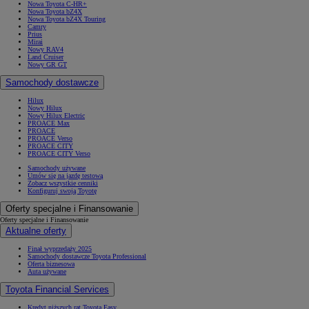
Nowa Toyota C-HR+
Nowa Toyota bZ4X
Nowa Toyota bZ4X Touring
Camry
Prius
Mirai
Nowy RAV4
Land Cruiser
Nowy GR GT
Samochody dostawcze
Hilux
Nowy Hilux
Nowy Hilux Electric
PROACE Max
PROACE
PROACE Verso
PROACE CITY
PROACE CITY Verso
Samochody używane
Umów się na jazdę testową
Zobacz wszystkie cenniki
Konfiguruj swoją Toyotę
Oferty specjalne i Finansowanie
Oferty specjalne i Finansowanie
Aktualne oferty
Finał wyprzedaży 2025
Samochody dostawcze Toyota Professional
Oferta biznesowa
Auta używane
Toyota Financial Services
Kredyt niższych rat Toyota Easy