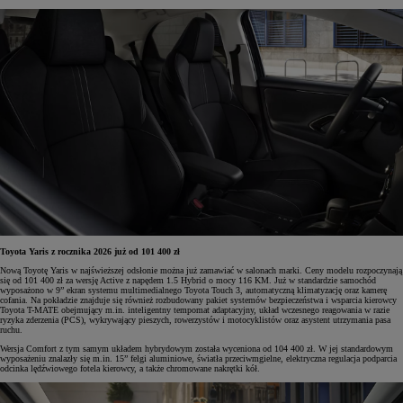
Toyota Yaris z rocznika 2026 już od 101 400 zł
Nową Toyotę Yaris w najświeższej odsłonie można już zamawiać w salonach marki. Ceny modelu rozpoczynają
się od 101 400 zł za wersję Active z napędem 1.5 Hybrid o mocy 116 KM. Już w standardzie samochód
wyposażono w 9” ekran systemu multimedialnego Toyota Touch 3, automatyczną klimatyzację oraz kamerę
cofania. Na pokładzie znajduje się również rozbudowany pakiet systemów bezpieczeństwa i wsparcia kierowcy
Toyota T-MATE obejmujący m.in. inteligentny tempomat adaptacyjny, układ wczesnego reagowania w razie
ryzyka zderzenia (PCS), wykrywający pieszych, rowerzystów i motocyklistów oraz asystent utrzymania pasa
ruchu.
Wersja Comfort z tym samym układem hybrydowym została wyceniona od 104 400 zł. W jej standardowym
wyposażeniu znalazły się m.in. 15” felgi aluminiowe, światła przeciwmgielne, elektryczna regulacja podparcia
odcinka lędźwiowego fotela kierowcy, a także chromowane nakrętki kół.