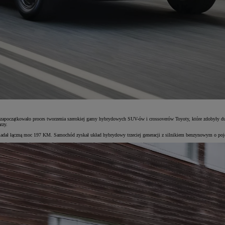
 zapoczątkowało proces tworzenia szerokiej gamy hybrydowych SUV-ów i crossoverów Toyoty, które zdobyły du
rzy.
siadał łączną moc 197 KM. Samochód zyskał układ hybrydowy trzeciej generacji z silnikiem benzynowym o poje