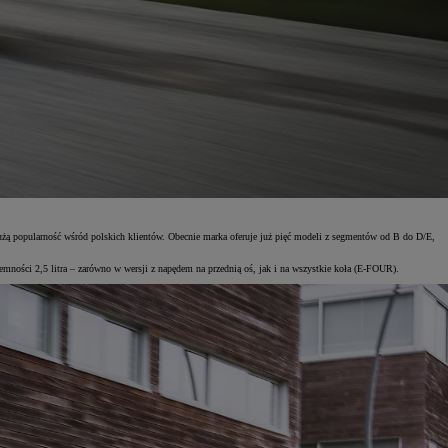
żą popularność wśród polskich klientów. Obecnie marka oferuje już pięć modeli z segmentów od B do D/E,
mności 2,5 litra – zarówno w wersji z napędem na przednią oś, jak i na wszystkie koła (E-FOUR).