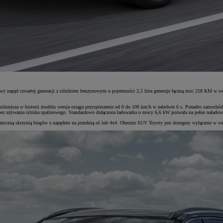
owy napęd czwartej generacji z silnikiem benzynowym o pojemności 2,5 litra generuje łączną moc 218 KM w
niejsza w historii modelu wersja osiąga przyspieszenie od 0 do 100 km/h w zaledwie 6 s. Ponadto samochód 
z używania silnika spalinowego. Standardowo dołączona ładowarka o mocy 6,6 kW pozwala na pełne naładowan
yczną skrzynią biegów z napędem na przednią oś lub 4x4. Obecnie SUV Toyoty jest dostępny wyłącznie w wer