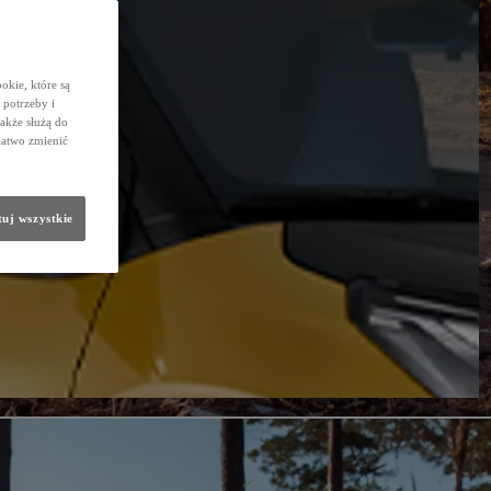
okie, które są
potrzeby i
także służą do
łatwo zmienić
uj wszystkie