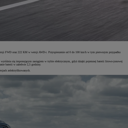
 wersji FWD oraz 222 KM w wersji AWD-i. Przyspieszenie od 0 do 100 km/h w tym pierwszym przypadku
wyróżnia się imponującym zasięgiem w trybie elektrycznym, gdyż dzięki pojemnej baterii litowo-jonowej
ie baterii w zaledwie 2,5 godziny.
sjach zelektryfikowanych.