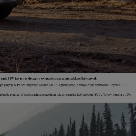
cnie SUV jest u nas dostępny wyłącznie z napędami zelektryfikowanymi.
dącą pozycję w Polsce utrzymuje Corolla (79 376 egzemplarzy), a druga w tym zestawieniu Toyota C-HR
z hybrydą plug-in. W porównaniu z poprzednim rokiem sprzedaż hybrydowego SUV-a Toyoty wzrosła o 10%,