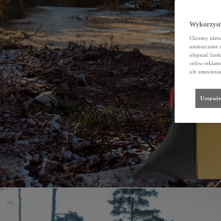
Wykorzystu
Chcemy ułatwi
umieszczane 
ulepszać funk
celów reklamo
ich ustawieni
Ustawie