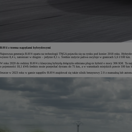
Od
105 300 zł
Corolla Hatchback
HYBRID
RAV4 z trzema napędami hybrydowymi
Najnowsza generacja RAV4 oparta na technologii TNGA pojawiła się na rynku pod koniec 2018 roku. Hybryd
wynosi 8,4 s, natomiast w drugim – jedynie 8,1 s. Średnie zużycie paliwa oscyluje w granicach 5,6 l/100 km.
W roku 2020 do rodziny RAV4 z klasyczną hybrydą dołączyła odmiana plug-in hybrid o mocy 306 KM. Ta najsil
o pojemności 18,1 kWh średnio może przejechać dystans do 75 km, a w warunkach miejskich prawie 100 km be
Jeszcze w 2023 roku w gamie napędów RAV4 znajdował się także silnik benzynowy 2.0 z manualną lub automat