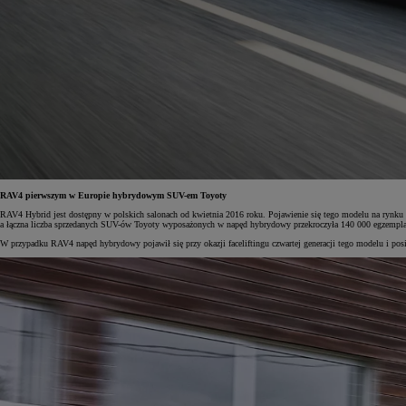
RAV4 pierwszym w Europie hybrydowym SUV-em Toyoty
RAV4 Hybrid jest dostępny w polskich salonach od kwietnia 2016 roku. Pojawienie się tego modelu na rynku
a łączna liczba sprzedanych SUV-ów Toyoty wyposażonych w napęd hybrydowy przekroczyła 140 000 egzempla
W przypadku RAV4 napęd hybrydowy pojawił się przy okazji faceliftingu czwartej generacji tego modelu i po