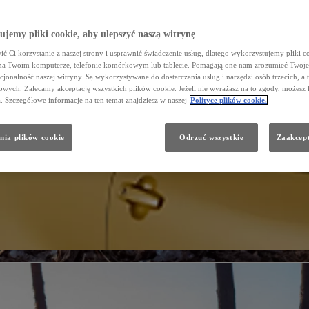
jemy pliki cookie, aby ulepszyć naszą witrynę
ć Ci korzystanie z naszej strony i usprawnić świadczenie usług, dlatego wykorzystujemy pliki co
na Twoim komputerze, telefonie komórkowym lub tablecie. Pomagają one nam zrozumieć Twoje 
cjonalność naszej witryny. Są wykorzystywane do dostarczania usług i narzędzi osób trzecich, a 
wych. Zalecamy akceptację wszystkich plików cookie. Jeżeli nie wyrażasz na to zgody, możesz 
a. Szczegółowe informacje na ten temat znajdziesz w naszej
Polityce plików cookie.
nia plików cookie
Odrzuć wszystkie
Zaakcept