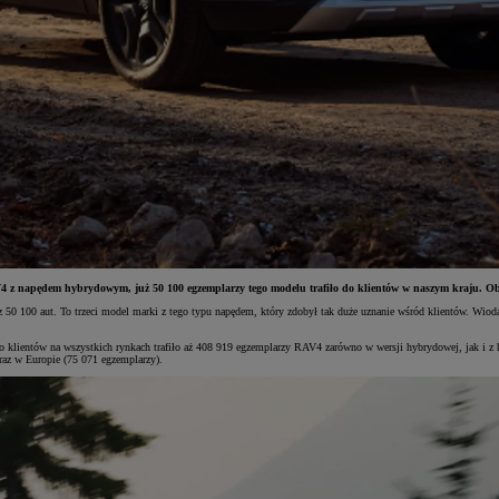
4 z napędem hybrydowym, już 50 100 egzemplarzy tego modelu trafiło do klientów w naszym kraju. Obe
z 50 100 aut. To trzeci model marki z tego typu napędem, który zdobył tak duże uznanie wśród klientów. Wio
 klientów na wszystkich rynkach trafiło aż 408 919 egzemplarzy RAV4 zarówno w wersji hybrydowej, jak i 
az w Europie (75 071 egzemplarzy).