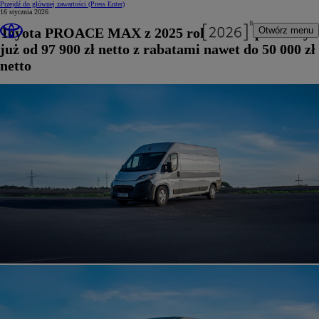
Przejdź do głównej zawartości
(Press Enter)
16 stycznia 2026
Toyota PROACE MAX z 2025 roku na wyprzedaży
Otwórz menu
już od 97 900 zł netto z rabatami nawet do 50 000 zł
netto