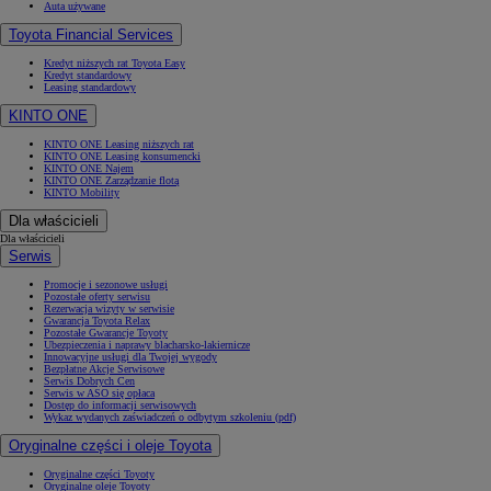
Auta używane
Toyota Financial Services
Kredyt niższych rat Toyota Easy
Kredyt standardowy
Leasing standardowy
KINTO ONE
KINTO ONE Leasing niższych rat
KINTO ONE Leasing konsumencki
KINTO ONE Najem
KINTO ONE Zarządzanie flotą
KINTO Mobility
Dla właścicieli
Dla właścicieli
Serwis
Promocje i sezonowe usługi
Pozostałe oferty serwisu
Rezerwacja wizyty w serwisie
Gwarancja Toyota Relax
Pozostałe Gwarancje Toyoty
Ubezpieczenia i naprawy blacharsko-lakiernicze
Innowacyjne usługi dla Twojej wygody
Bezpłatne Akcje Serwisowe
Serwis Dobrych Cen
Serwis w ASO się opłaca
Dostęp do informacji serwisowych
Wykaz wydanych zaświadczeń o odbytym szkoleniu (pdf)
Oryginalne części i oleje Toyota
Oryginalne części Toyoty
Oryginalne oleje Toyoty