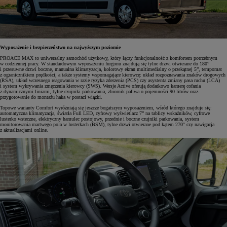
Wyposażenie i bezpieczeństwo na najwyższym poziomie
PROACE MAX to uniwersalny samochód użytkowy, który łączy funkcjonalność z komfortem potrzebnym
w codziennej pracy. W standardowym wyposażeniu furgonu znajdują się tylne drzwi otwierane do 180°
i przesuwne drzwi boczne, manualna klimatyzacja, kolorowy ekran multimedialny o przekątnej 5”, tempomat
z ogranicznikiem prędkości, a także systemy wspomagające kierowcę: układ rozpoznawania znaków drogowych
(RSA), układ wczesnego reagowania w razie ryzyka zderzenia (PCS) czy asystenta zmiany pasa ruchu (LCA)
i system wykrywania zmęczenia kierowcy (SWS). Wersje Active oferują dodatkowo kamerę cofania
z dynamicznymi liniami, tylne czujniki parkowania, zbiornik paliwa o pojemności 90 litrów oraz
przygotowanie do montażu haka w postaci wiązki.
Topowe warianty Comfort wyróżniają się jeszcze bogatszym wyposażeniem, wśród którego znajduje się:
automatyczna klimatyzacja, światła Full LED, cyfrowy wyświetlacz 7” na tablicy wskaźników, cyfrowe
lusterko wsteczne, elektryczny hamulec postojowy, przednie i boczne czujniki parkowania, system
monitorowania martwego pola w lusterkach (BSM), tylne drzwi otwierane pod kątem 270° czy nawigacja
z aktualizacjami online.