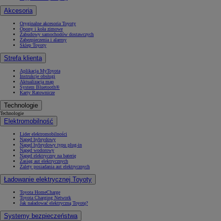
Akcesoria
Oryginalne akcesoria Toyoty
Opony i koła zimowe
Zabudowy samochodów dostawczych
Zabezpieczenia i alarmy
Sklep Toyoty
Strefa klienta
Aplikacja MyToyota
Instrukcje obsługi
Aktualizacja map
System Bluetooth®
Karty Ratownicze
Technologie
Technologie
Elektromobilność
Lider elektromobilności
Napęd hybrydowy
Napęd hybrydowy typu plug-in
Napęd wodorowy
Napęd elektryczny na baterię
Zasięg aut elektrycznych
Zalety posiadania aut elektrycznych
Ładowanie elektrycznej Toyoty
Toyota HomeCharge
Toyota Charging Network
Jak naładować elektryczną Toyotę?
Systemy bezpieczeństwa