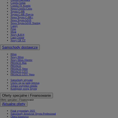
Corolla Sedan
Corolla TS Kombi
Nowa Corolla Cross
Toyota C-HR
Toyota C-HR Plug-in
Nowa Toyota C-HR+
Nowa Toyota bZ4X
Nowa Toyota bZ4X Touring
Camry
Prius
Mirai
Nowy RAV4
Land Cruiser
Nowy GR GT
Samochody dostawcze
Hilux
Nowy Hilux
Nowy Hilux Electric
PROACE Max
PROACE
PROACE Verso
PROACE CITY
PROACE CITY Verso
Samochody używane
Umów się na jazdę testową
Zobacz wszystkie cenniki
Konfiguruj swoją Toyotę
Oferty specjalne i Finansowanie
Oferty specjalne i Finansowanie
Aktualne oferty
Finał wyprzedaży 2025
Samochody dostawcze Toyota Professional
Oferta biznesowa