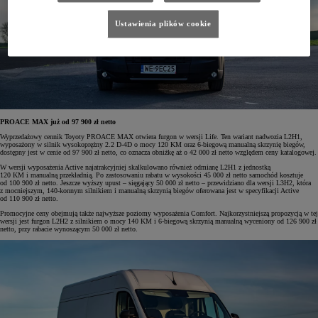
Ustawienia plików cookie
PROACE MAX już od 97 900 zł netto
Wyprzedażowy cennik Toyoty PROACE MAX otwiera furgon w wersji Life. Ten wariant nadwozia L2H1,
wyposażony w silnik wysokoprężny 2.2 D-4D o mocy 120 KM oraz 6-biegową manualną skrzynię biegów,
dostępny jest w cenie od 97 900 zł netto, co oznacza obniżkę aż o 42 000 zł netto względem ceny katalogowej.
W wersji wyposażenia Active najatrakcyjniej skalkulowano również odmianę L2H1 z jednostką
120 KM i manualną przekładnią. Po zastosowaniu rabatu w wysokości 45 000 zł netto samochód kosztuje
od 100 900 zł netto. Jeszcze wyższy upust – sięgający 50 000 zł netto – przewidziano dla wersji L3H2, która
z mocniejszym, 140-konnym silnikiem i manualną skrzynią biegów oferowana jest w specyfikacji Active
od 110 900 zł netto.
Promocyjne ceny obejmują także najwyższe poziomy wyposażenia Comfort. Najkorzystniejszą propozycją w tej
wersji jest furgon L2H2 z silnikiem o mocy 140 KM i 6-biegową skrzynią manualną wyceniony od 126 900 zł
netto, przy rabacie wynoszącym 50 000 zł netto.