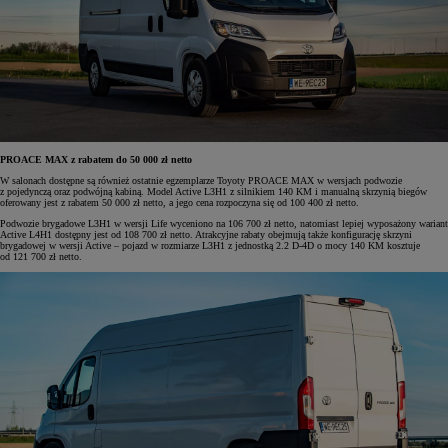
PROACE MAX z rabatem do 50 000 zł netto
W salonach dostępne są również ostatnie egzemplarze Toyoty PROACE MAX w wersjach podwozie
z pojedynczą oraz podwójną kabiną. Model Active L3H1 z silnikiem 140 KM i manualną skrzynią biegów
oferowany jest z rabatem 50 000 zł netto, a jego cena rozpoczyna się od 100 400 zł netto.
Podwozie brygadowe L3H1 w wersji Life wyceniono na 106 700 zł netto, natomiast lepiej wyposażony wariant
Active L4H1 dostępny jest od 108 700 zł netto. Atrakcyjne rabaty obejmują także konfigurację skrzyni
brygadowej w wersji Active – pojazd w rozmiarze L3H1 z jednostką 2.2 D-4D o mocy 140 KM kosztuje
od 121 700 zł netto.