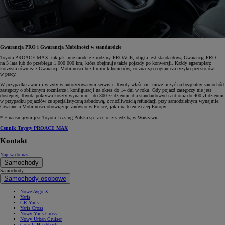
Gwarancja PRO i Gwarancja Mobilności w standardzie
Toyota PROACE MAX, tak jak inne modele z rodziny PROACE, objęta jest standardową Gwarancją PRO
na 3 lata lub do przebiegu 1 000 000 km, która obejmuje także pojazdy po konwersji. Każdy egzemplarz
korzysta również z Gwarancji Mobilności bez limitu kilometrów, co znacząco ogranicza ryzyko przestojów
w pracy.
W przypadku awarii i wizyty w autoryzowanym serwisie Toyoty właściciel może liczyć na bezpłatny samochód
zastępczy o zbliżonym rozmiarze i konfiguracji na okres do 14 dni w roku. Gdy pojazd zastępczy nie jest
dostępny, Toyota pokrywa koszty wynajmu – do 300 zł dziennie dla standardowych aut oraz do 400 zł dziennie
w przypadku pojazdów ze specjalistyczną zabudową, z możliwością refundacji przy samodzielnym wynajmie.
Gwarancja Mobilności obowiązuje zarówno w Polsce, jak i na terenie całej Europy.
* Finansującym jest Toyota Leasing Polska sp. z o. o. z siedzibą w Warszawie.
Cennik Toyoty PROACE MAX
Kontakt
Napisz do nas
Samochody
Samochody
Samochody osobowe
Nowe Aygo X
Yaris
GR Yaris
Yaris Cross
Nowy Yaris Cross
Nowy Urban Cruiser
Corolla Hatchback