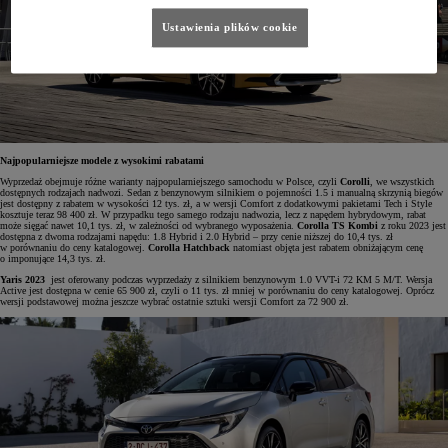
Ustawienia plików cookie
Najpopularniejsze modele z wysokimi rabatami
Wyprzedaż obejmuje różne warianty najpopularniejszego samochodu w Polsce, czyli
Corolli
, we wszystkich
dostępnych rodzajach nadwozi. Sedan z benzynowym silnikiem o pojemności 1.5 i manualną skrzynią biegów
jest dostępny z rabatem w wysokości 12 tys. zł, a w wersji Comfort z dodatkowymi pakietami Tech i Style
kosztuje teraz 98 400 zł. W przypadku tego samego rodzaju nadwozia, lecz z napędem hybrydowym, rabat
może sięgać nawet 10,1 tys. zł, w zależności od wybranego wyposażenia.
Corolla TS Kombi
z roku 2023 jest
dostępna z dwoma rodzajami napędu: 1.8 Hybrid i 2.0 Hybrid – przy cenie niższej do 10,4 tys. zł
w porównaniu do ceny katalogowej.
Corolla Hatchback
natomiast objęta jest rabatem obniżającym cenę
o imponujące 14,3 tys. zł.
Yaris 2023
jest oferowany podczas wyprzedaży z silnikiem benzynowym 1.0 VVT-i 72 KM 5 M/T. Wersja
Active jest dostępna w cenie 65 900 zł, czyli o 11 tys. zł mniej w porównaniu do ceny katalogowej. Oprócz
wersji podstawowej można jeszcze wybrać ostatnie sztuki wersji Comfort za 72 900 zł.