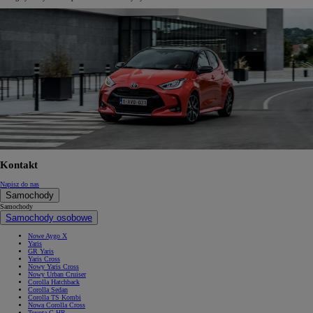
Kontakt
Napisz do nas
Samochody
Samochody
Samochody osobowe
Nowe Aygo X
Yaris
GR Yaris
Yaris Cross
Nowy Yaris Cross
Nowy Urban Cruiser
Corolla Hatchback
Corolla Sedan
Corolla TS Kombi
Nowa Corolla Cross
Toyota C-HR