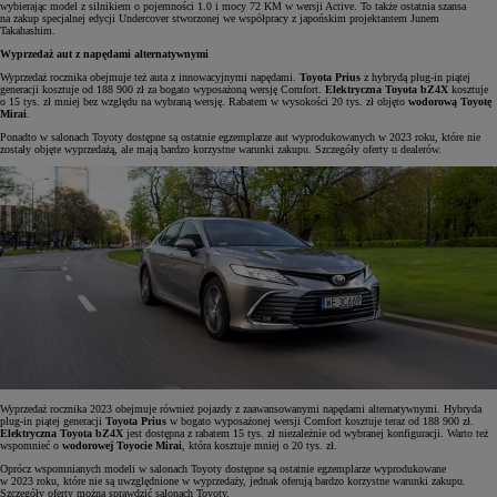
wybierając model z silnikiem o pojemności 1.0 i mocy 72 KM w wersji Active. To także ostatnia szansa
na zakup specjalnej edycji Undercover stworzonej we współpracy z japońskim projektantem Junem
Takahashim.
Wyprzedaż aut z napędami alternatywnymi
Wyprzedaż rocznika obejmuje też auta z innowacyjnymi napędami.
Toyota Prius
z hybrydą plug-in piątej
generacji kosztuje od 188 900 zł za bogato wyposażoną wersję Comfort.
Elektryczna Toyota bZ4X
kosztuje
o 15 tys. zł mniej bez względu na wybraną wersję. Rabatem w wysokości 20 tys. zł objęto
wodorową Toyotę
Mirai
.
Ponadto w salonach Toyoty dostępne są ostatnie egzemplarze aut wyprodukowanych w 2023 roku, które nie
zostały objęte wyprzedażą, ale mają bardzo korzystne warunki zakupu. Szczegóły oferty u dealerów.
Wyprzedaż rocznika 2023 obejmuje również pojazdy z zaawansowanymi napędami alternatywnymi. Hybryda
plug-in piątej generacji
Toyota Prius
w bogato wyposażonej wersji Comfort kosztuje teraz od 188 900 zł.
Elektryczna Toyota bZ4X
jest dostępna z rabatem 15 tys. zł niezależnie od wybranej konfiguracji. Warto też
wspomnieć o
wodorowej Toyocie Mirai
, która kosztuje mniej o 20 tys. zł.
Oprócz wspomnianych modeli w salonach Toyoty dostępne są ostatnie egzemplarze wyprodukowane
w 2023 roku, które nie są uwzględnione w wyprzedaży, jednak oferują bardzo korzystne warunki zakupu.
Szczegóły oferty można sprawdzić salonach Toyoty.