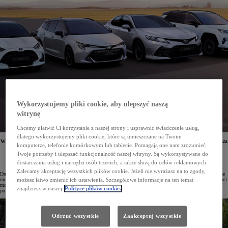
Wykorzystujemy pliki cookie, aby ulepszyć naszą
witrynę
Chcemy ułatwić Ci korzystanie z naszej strony i usprawnić świadczenie usług,
dlatego wykorzystujemy pliki cookie, które są umieszczane na Twoim
W salonach ruszyła wyprzedaż aut Toyoty z roku produkcji 2023 i od czasu pandemii jest to najszersza
komputerze, telefonie komórkowym lub tablecie. Pomagają one nam zrozumieć
oferta modeli osobowych w różnych wersjach wyposażenia. Rabaty sięgają nawet 20,9 tys. zł,
a dodatkowym atutem jest krótki czas oczekiwania na wybrany egzemplarz.
Twoje potrzeby i ulepszać funkcjonalność naszej witryny. Są wykorzystywane do
dostarczania usług i narzędzi osób trzecich, a także służą do celów reklamowych.
Zalecamy akceptację wszystkich plików cookie. Jeżeli nie wyrażasz na to zgody,
Dni Otwarte między 13 a 18 listopada to początek wyprzedaży samochodów Toyoty z rocznika 2023. Wybrane
modele są dostępne „od ręki” w dużo niższych cenach z rabatami nawet do 20,9 tys. zł. Podczas zakupu klienci
możesz łatwo zmienić ich ustawienia. Szczegółowe informacje na ten temat
mogą liczyć na dodatkowe korzyści w formie vouchera na akcesoria o wartości 1 000 zł oraz znakowanie
znajdziesz w naszej
Polityce plików cookie.
pojazdu technologią syntetycznego DNA w cenie auta.
Odrzuć wszystkie
Zaakceptuj wszystkie