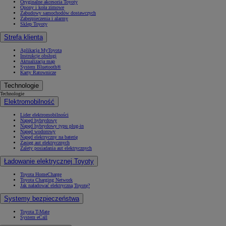
Oryginalne akcesoria Toyoty
Opony i koła zimowe
Zabudowy samochodów dostawczych
Zabezpieczenia i alarmy
Sklep Toyoty
Strefa klienta
Aplikacja MyToyota
Instrukcje obsługi
Aktualizacja map
System Bluetooth®
Karty Ratownicze
Technologie
Technologie
Elektromobilność
Lider elektromobilności
Napęd hybrydowy
Napęd hybrydowy typu plug-in
Napęd wodorowy
Napęd elektryczny na baterię
Zasięg aut elektrycznych
Zalety posiadania aut elektrycznych
Ładowanie elektrycznej Toyoty
Toyota HomeCharge
Toyota Charging Network
Jak naładować elektryczną Toyotę?
Systemy bezpieczeństwa
Toyota T-Mate
System eCall