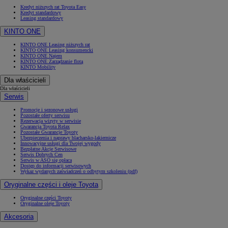
Kredyt niższych rat Toyota Easy
Kredyt standardowy
Leasing standardowy
KINTO ONE
KINTO ONE Leasing niższych rat
KINTO ONE Leasing konsumencki
KINTO ONE Najem
KINTO ONE Zarządzanie flotą
KINTO Mobility
Dla właścicieli
Dla właścicieli
Serwis
Promocje i sezonowe usługi
Pozostałe oferty serwisu
Rezerwacja wizyty w serwisie
Gwarancja Toyota Relax
Pozostałe Gwarancje Toyoty
Ubezpieczenia i naprawy blacharsko-lakiernicze
Innowacyjne usługi dla Twojej wygody
Bezpłatne Akcje Serwisowe
Serwis Dobrych Cen
Serwis w ASO się opłaca
Dostęp do informacji serwisowych
Wykaz wydanych zaświadczeń o odbytym szkoleniu (pdf)
Oryginalne części i oleje Toyota
Oryginalne części Toyoty
Oryginalne oleje Toyoty
Akcesoria