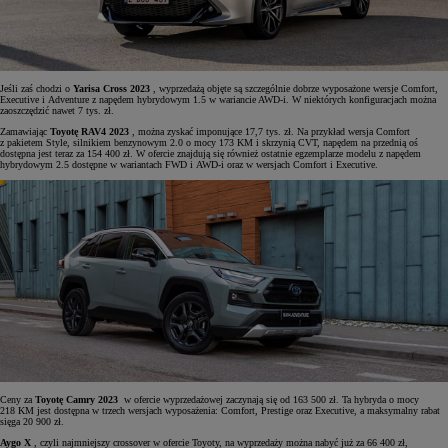
Jeśli zaś chodzi o
Yarisa Cross 2023
, wyprzedażą objęte są szczególnie dobrze wyposażone wersje Comfort,
Executive i Adventure z napędem hybrydowym 1.5 w wariancie AWD-i. W niektórych konfiguracjach można
zaoszczędzić nawet 7 tys. zł.
Zamawiając
Toyotę RAV4 2023
, można zyskać imponujące 17,7 tys. zł. Na przykład wersja Comfort
z pakietem Style, silnikiem benzynowym 2.0 o mocy 173 KM i skrzynią CVT, napędem na przednią oś
dostępna jest teraz za 154 400 zł. W ofercie znajdują się również ostatnie egzemplarze modelu z napędem
hybrydowym 2.5 dostępne w wariantach FWD i AWD-i oraz w wersjach Comfort i Executive.
Ceny za
Toyotę Camry 2023
w ofercie wyprzedażowej zaczynają się od 163 500 zł. Ta hybryda o mocy
218 KM jest dostępna w trzech wersjach wyposażenia: Comfort, Prestige oraz Executive, a maksymalny rabat
sięga 20 900 zł.
Aygo X
, czyli najmniejszy crossover w ofercie Toyoty, na wyprzedaży można nabyć już za 66 400 zł,