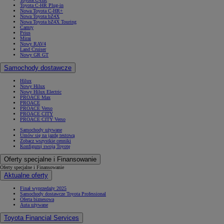
Toyota C-HR Plug-in
Nowa Toyota C-HR+
Nowa Toyota bZ4X
Nowa Toyota bZ4X Touring
Camry
Prius
Mirai
Nowy RAV4
Land Cruiser
Nowy GR GT
Samochody dostawcze
Hilux
Nowy Hilux
Nowy Hilux Electric
PROACE Max
PROACE
PROACE Verso
PROACE CITY
PROACE CITY Verso
Samochody używane
Umów się na jazdę testową
Zobacz wszystkie cenniki
Konfiguruj swoją Toyotę
Oferty specjalne i Finansowanie
Oferty specjalne i Finansowanie
Aktualne oferty
Finał wyprzedaży 2025
Samochody dostawcze Toyota Professional
Oferta biznesowa
Auta używane
Toyota Financial Services