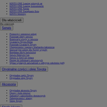
KINTO ONE Leasing niższych rat
KINTO ONE Leasing konsumencki
KINTO ONE Najem
KINTO ONE Zarządzanie flotą
KINTO Mobility
Dla właścicieli
Dla właścicieli
Serwis
Promocje i sezonowe usługi
Pozostałe oferty serwisu
Rezerwacja wizyty w serwisie
Gwarancja Toyota Relax
Pozostałe Gwarancje Toyoty
Ubezpieczenia i naprawy blacharsko-lakiernicze
Innowacyjne usługi dla Twojej wygody
Bezpłatne Akcje Serwisowe
Serwis Dobrych Cen
Serwis w ASO się opłaca
Dostęp do informacji serwisowych
Wykaz wydanych zaświadczeń o odbytym szkoleniu (pdf)
Oryginalne części i oleje Toyota
Oryginalne części Toyoty
Oryginalne oleje Toyoty
Akcesoria
Oryginalne akcesoria Toyoty
Opony i koła zimowe
Zabudowy samochodów dostawczych
Zabezpieczenia i alarmy
Sklep Toyoty