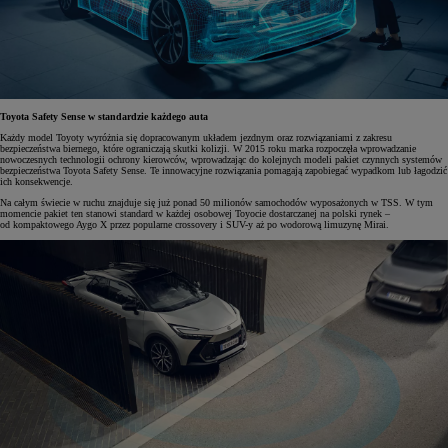
Toyota Safety Sense w standardzie każdego auta
Każdy model Toyoty wyróżnia się dopracowanym układem jezdnym oraz rozwiązaniami z zakresu
bezpieczeństwa biernego, które ograniczają skutki kolizji. W 2015 roku marka rozpoczęła wprowadzanie
nowoczesnych technologii ochrony kierowców, wprowadzając do kolejnych modeli pakiet czynnych systemów
bezpieczeństwa Toyota Safety Sense. Te innowacyjne rozwiązania pomagają zapobiegać wypadkom lub łagodzić
ich konsekwencje.
Na całym świecie w ruchu znajduje się już ponad 50 milionów samochodów wyposażonych w TSS. W tym
momencie pakiet ten stanowi standard w każdej osobowej Toyocie dostarczanej na polski rynek –
od kompaktowego Aygo X przez popularne crossovery i SUV-y aż po wodorową limuzynę Mirai.