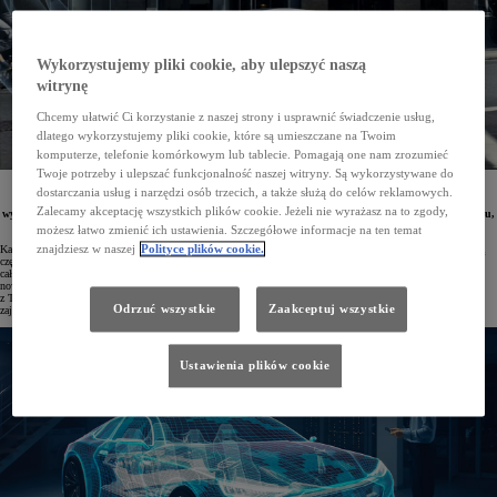
Wykorzystujemy pliki cookie, aby ulepszyć naszą
witrynę
Chcemy ułatwić Ci korzystanie z naszej strony i usprawnić świadczenie usług,
dlatego wykorzystujemy pliki cookie, które są umieszczane na Twoim
komputerze, telefonie komórkowym lub tablecie. Pomagają one nam zrozumieć
Twoje potrzeby i ulepszać funkcjonalność naszej witryny. Są wykorzystywane do
Toyota stawia bezpieczeństwo kierowców na pierwszym miejscu. Już ponad 50 milionów pojazdów
dostarczania usług i narzędzi osób trzecich, a także służą do celów reklamowych.
marki wyposażono w zaawansowane systemy Toyota Safety Sense, które pomagają zapobiegać
Zalecamy akceptację wszystkich plików cookie. Jeżeli nie wyrażasz na to zgody,
wypadkom lub ograniczać ich konsekwencje. Dzięki temu Toyota konsekwentnie dąży do swojego celu,
jakim jest całkowite wyeliminowanie wypadków drogowych.
możesz łatwo zmienić ich ustawienia. Szczegółowe informacje na ten temat
znajdziesz w naszej
Polityce plików cookie.
Każdego roku Toyota inwestuje w badania i rozwój kwotę odpowiadającą około 32,3 mld zł, z czego znaczną
część przeznacza na innowacje w zakresie bezpieczeństwa pojazdów i ruchu drogowego. Misją koncernu jest
całkowite wyeliminowanie wypadków, dlatego w laboratoriach i ośrodkach badawczych nieustannie powstają
nowe rozwiązania zwiększające bezpieczeństwo. Kluczową rolę w tym procesie odgrywają inżynierowie
z Toyota Research Institute oraz Toyota Collaborative Safety Research Center – czołowych jednostek marki
Odrzuć wszystkie
Zaakceptuj wszystkie
zajmujących się technologiami ochrony kierowców i pasażerów.
Ustawienia plików cookie