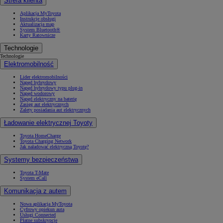
Strefa klienta
Aplikacja MyToyota
Instrukcje obsługi
Aktualizacja map
System Bluetooth®
Karty Ratownicze
Technologie
Technologie
Elektromobilność
Lider elektromobilności
Napęd hybrydowy
Napęd hybrydowy typu plug-in
Napęd wodorowy
Napęd elektryczny na baterię
Zasięg aut elektrycznych
Zalety posiadania aut elektrycznych
Ładowanie elektrycznej Toyoty
Toyota HomeCharge
Toyota Charging Network
Jak naładować elektryczną Toyotę?
Systemy bezpieczeństwa
Toyota T-Mate
System eCall
Komunikacja z autem
Nowa aplikacja MyToyota
Cyfrowy opiekun auta
Usługi Connected
Płatne subskrypcje