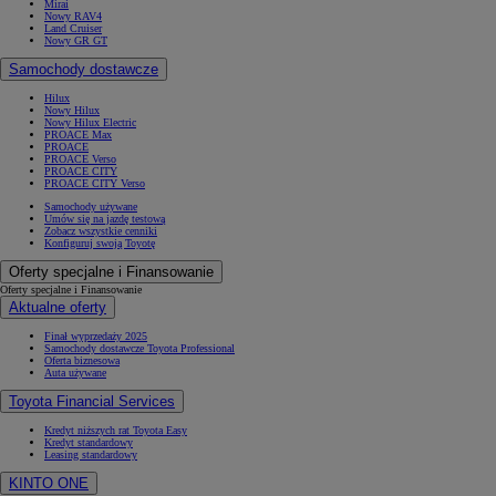
Mirai
Nowy RAV4
Land Cruiser
Nowy GR GT
Samochody dostawcze
Hilux
Nowy Hilux
Nowy Hilux Electric
PROACE Max
PROACE
PROACE Verso
PROACE CITY
PROACE CITY Verso
Samochody używane
Umów się na jazdę testową
Zobacz wszystkie cenniki
Konfiguruj swoją Toyotę
Oferty specjalne i Finansowanie
Oferty specjalne i Finansowanie
Aktualne oferty
Finał wyprzedaży 2025
Samochody dostawcze Toyota Professional
Oferta biznesowa
Auta używane
Toyota Financial Services
Kredyt niższych rat Toyota Easy
Kredyt standardowy
Leasing standardowy
KINTO ONE