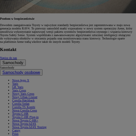
Przełom w bezpieczeństwie
Dowodem zaangażowania Toyoty w najwyższe standardy bezpieczeństwa jest zaprezentowana w maju nowa
generacja modelu RAV4. To pierwszy samochód marki wyposażony w nowy system operacyjny Arene, który
umożliwia wykorzystanie najnowszej wersji pakietu systemów bezpieczeństwa czynnego i wsparcia kierowcy
Toyota Safety Sense. System współdziała z zaawansowanymi algorytmami sztucznej inteligencji służącymi
do wykrywania obiektów w otoczeniu pojazdu oraz monitorowania stanu kierowcy. Technologie oparte
na platformie Arene trafią wkrótce także do innych modeli Toyoty.
Kontakt
Napisz do nas
Samochody
Samochody
Samochody osobowe
Nowe Aygo X
Yaris
GR Yaris
Yaris Cross
Nowy Yaris Cross
Nowy Urban Cruiser
Corolla Hatchback
Corolla Sedan
Corolla TS Kombi
Nowa Corolla Cross
Toyota C-HR
Toyota C-HR Plug-in
Nowa Toyota C-HR+
Nowa Toyota bZ4X
Nowa Toyota bZ4X Touring
Camry
Prius