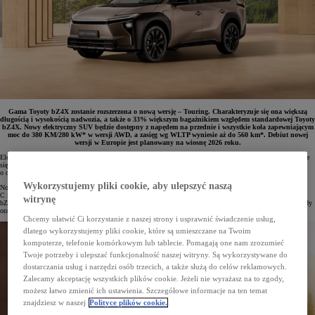
Gama Toyoty bZ4X zostanie rozszerzona o nową wersję – Touring. Charakteryzuje się ona większą
długością i wysokością nadwozia, a także o 33% większym bagażnikiem względem standardowej Toyoty
bZ4X. Nowy elektryczny SUV będzie dostępny z napędem na przednie i wszystkie koła zapewniającym
moc do 380 KM/280 kW* w wersji AWD, a zasięg wg WLTP wyniesie aż do 560 km*. Debiut nowej
wersji w Europie jest planowany na wiosnę 2026 roku.
Elektryczny SUV Toyota bZ4X już wkrótce będzie dostępny w nowym wariancie nadwozia – Touring. Będzie
się ono charakteryzowało m.in. większą przestrzenią bagażową. Odmiana ta została stworzona z myślą
o osobach aktywnie spędzających czas i poszukujących przestronnego auta na dalekie, rodzinne wyjazdy.
Wykorzystujemy pliki cookie, aby ulepszyć naszą
Nowa Toyota bZ4X Touring wzmacnia ofertę elektrycznych SUV-ów marki w kluczowych segmentach – B,
C i D. Samochód dołącza do nowego Urban Cruisera oraz Toyoty C-HR+, a także zmodernizowanej Toyoty
witrynę
bZ4X. Nowe modele łączy praktyczność i charakter prawdziwego SUV-a, wyrazista stylistyka, wydajne napędy
oraz opcjonalny napęd na cztery koła, a także stanowiąca DNA Toyoty jakość i niezawodność.
Chcemy ułatwić Ci korzystanie z naszej strony i usprawnić świadczenie usług,
dlatego wykorzystujemy pliki cookie, które są umieszczane na Twoim
komputerze, telefonie komórkowym lub tablecie. Pomagają one nam zrozumieć
Twoje potrzeby i ulepszać funkcjonalność naszej witryny. Są wykorzystywane do
dostarczania usług i narzędzi osób trzecich, a także służą do celów reklamowych.
Zalecamy akceptację wszystkich plików cookie. Jeżeli nie wyrażasz na to zgody,
możesz łatwo zmienić ich ustawienia. Szczegółowe informacje na ten temat
znajdziesz w naszej
Polityce plików cookie.