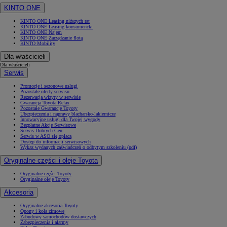
KINTO ONE
KINTO ONE Leasing niższych rat
KINTO ONE Leasing konsumencki
KINTO ONE Najem
KINTO ONE Zarządzanie flotą
KINTO Mobility
Dla właścicieli
Dla właścicieli
Serwis
Promocje i sezonowe usługi
Pozostałe oferty serwisu
Rezerwacja wizyty w serwisie
Gwarancja Toyota Relax
Pozostałe Gwarancje Toyoty
Ubezpieczenia i naprawy blacharsko-lakiernicze
Innowacyjne usługi dla Twojej wygody
Bezpłatne Akcje Serwisowe
Serwis Dobrych Cen
Serwis w ASO się opłaca
Dostęp do informacji serwisowych
Wykaz wydanych zaświadczeń o odbytym szkoleniu (pdf)
Oryginalne części i oleje Toyota
Oryginalne części Toyoty
Oryginalne oleje Toyoty
Akcesoria
Oryginalne akcesoria Toyoty
Opony i koła zimowe
Zabudowy samochodów dostawczych
Zabezpieczenia i alarmy