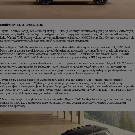
Inteligentny napęd i lepsze osiągi
Toyota – w myśl swojej wielotorowej strategii – planuje stworzyć zróżnicowaną gamę pojazdów elektrycznych,
dlatego nowy bZ4X Touring będzie dostępny zarówno z napędem na przednią oś, jak i na wszystkie cztery
koła. Wariant AWD będzie wykorzystywał inteligentne technologie XMODE oraz Grip Control, co przełoży się
na dodatkową przyczepność oraz stabilność na różnych typach nawierzchni.
Nowa Toyota bZ4X Touring będzie wyposażona w akumulator litowo-jonowy o pojemności 74,7 kWh brutto.
Nowa bateria została zaprojektowana z uwzględnieniem najnowszych rozwiązań Toyoty w zakresie poprawy
wydajności i skrócenia czasu ładowania. Ładowarka pokładowa – w zależności od wybranej wersji – będzie
miała moc 11 kW lub 22 kW. Maksymalna moc ładowania prądem stałym (DC) wyniesie do 150 kW.
Auto zyskało też nowy system chłodzenia cieczą oraz zapowiedzianą wcześniej w nowej Toyocie bZ4X funkcję
przygotowania akumulatora do ładowania, którą kierowca może aktywować manualnie lub uruchamia się
automatycznie z wykorzystaniem systemu nawigacji. Pozwala to osiągnąć optymalną temperaturę baterii przed
rozpoczęciem ładowania, co jest szczególnie przydatne przy niskich temperaturach.
Toyota bZ4X Touring będzie też wyposażona w udoskonalony układ e-Axle o niższej masie i bardziej
kompaktowych wymiarach. Wykorzystuje on nowe półprzewodniki z węglika krzemu (SiC), które są
efektywniejsze, a także generują wyższą moc. W przypadku wariantu z napędem na przednie koła moc wyniesie
224 KM/165 kW*, zaś w przypadku Toyoty bZ4X Touring z napędem na wszystkie koła – 380 KM/280 kW*,
co czyni ten model najmocniejszym autem w ofercie marki.
Warto tu zaznaczyć, że większa moc to nie wszystko. Toyota bZ4X Touring będzie mogła holować przyczepę
o masie do 1500 kg. Szczegółowe dane techniczne pojazdu zostaną opublikowane przed wprowadzeniem
modelu do sprzedaży.