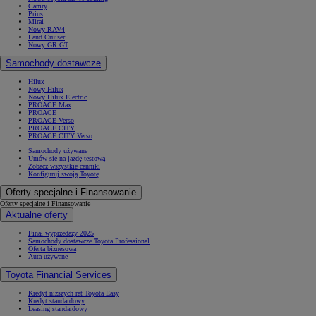
Camry
Prius
Mirai
Nowy RAV4
Land Cruiser
Nowy GR GT
Samochody dostawcze
Hilux
Nowy Hilux
Nowy Hilux Electric
PROACE Max
PROACE
PROACE Verso
PROACE CITY
PROACE CITY Verso
Samochody używane
Umów się na jazdę testową
Zobacz wszystkie cenniki
Konfiguruj swoją Toyotę
Oferty specjalne i Finansowanie
Oferty specjalne i Finansowanie
Aktualne oferty
Finał wyprzedaży 2025
Samochody dostawcze Toyota Professional
Oferta biznesowa
Auta używane
Toyota Financial Services
Kredyt niższych rat Toyota Easy
Kredyt standardowy
Leasing standardowy