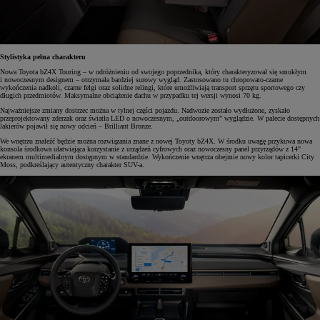
Stylistyka pełna charakteru
Nowa Toyota bZ4X Touring – w odróżnieniu od swojego poprzednika, który charakteryzował się smukłym
i nowoczesnym designem – otrzymała bardziej surowy wygląd. Zastosowano tu chropowato-czarne
wykończenia nadkoli, czarne felgi oraz solidne relingi, które umożliwiają transport sprzętu sportowego czy
długich przedmiotów. Maksymalne obciążenie dachu w przypadku tej wersji wynosi 70 kg.
Najważniejsze zmiany dostrzec można w tylnej części pojazdu. Nadwozie zostało wydłużone, zyskało
przeprojektowany zderzak oraz światła LED o nowoczesnym, „outdoorowym" wyglądzie. W palecie dostępnych
lakierów pojawił się nowy odcień – Brilliant Bronze.
We wnętrzu znaleźć będzie można rozwiązania znane z nowej Toyoty bZ4X. W środku uwagę przykuwa nowa
konsola środkowa ułatwiająca korzystanie z urządzeń cyfrowych oraz nowoczesny panel przyrządów z 14"
ekranem multimedialnym dostępnym w standardzie. Wykończenie wnętrza obejmie nowy kolor tapicerki City
Moss, podkreślający autentyczny charakter SUV-a.