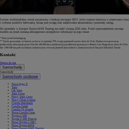
System multimedialny został rozszerzony o funkcję nawigacji BEV, która wspiera kierowcę w planowaniu trasy
i wyborze punktów ładowania, biorąc pod uwagę stan naładowania akumulatora i pozostały zasięg.
Do sprzedaży w Europie Toyota bZ4X Touring ma trafić wiosną 2026 roku. Przed wprowadzeniem nowego
modelu na rynek zostaną udostępnione szczegółowe informacje na jego temat.
* Dane przed homologacją.
** Toyota gwarantuje, że bateria zachowa co najmniej 70% swojej pojemności przez okres do 10 lat. Podstawowa gwarancja
producencka obowiązuje przez 8 lat lub 160 000 km z możliwością przedłużenia gwarancji w Battery Care Program na okres do 10 lat
lub 1 000 000 km pod warunkiem wykonywania corocznej kontroli stanu baterii w Autoryzowanych Stacjach Dilerskich Toyoty.
Kontakt
Napisz do nas
Samochody
Samochody
Samochody osobowe
Nowe Aygo X
Yaris
GR Yaris
Yaris Cross
Nowy Yaris Cross
Nowy Urban Cruiser
Corolla Hatchback
Corolla Sedan
Corolla TS Kombi
Nowa Corolla Cross
Toyota C-HR
Toyota C-HR Plug-in
Nowa Toyota C-HR+
Nowa Toyota bZ4X
Nowa Toyota bZ4X Touring