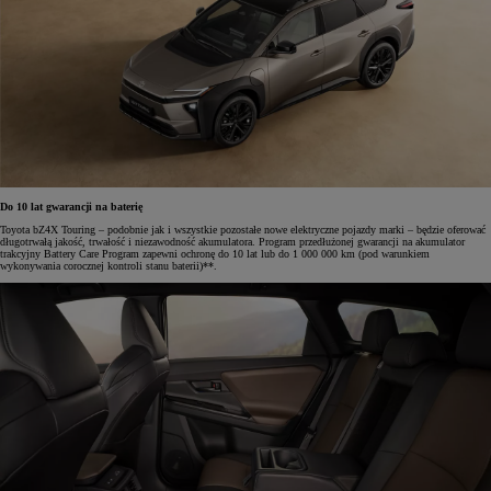
Do 10 lat gwarancji na baterię
Toyota bZ4X Touring – podobnie jak i wszystkie pozostałe nowe elektryczne pojazdy marki – będzie oferować
długotrwałą jakość, trwałość i niezawodność akumulatora. Program przedłużonej gwarancji na akumulator
trakcyjny Battery Care Program zapewni ochronę do 10 lat lub do 1 000 000 km (pod warunkiem
wykonywania corocznej kontroli stanu baterii)**.