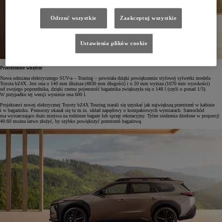
Odrzuć wszystkie
Zaakceptuj wszystkie
Ustawienia plików cookie
Przestronne wnętrze
Nowa odmiana elektrycznego SUV-a – Touring – powstała dzięki powiększeniu stylowej sylwetki modelu
Toyota bZ4X. Jest ona o 140 mm dłuższa (4830 mm długości) i o 20 mm wyższa (1670 mm wysokości)
od swojego poprzednika, dzięki czemu pojemność bagażnika zwiększyła się o 148 l (czyli o ponad 1/3).
W przypadku tej wersji wyniesie ona 600 l.
Projektanci nowej elektrycznej Toyoty bZ4X Touring starali się uzyskać jak największą przestrzeń w kabinie
i w bagażniku. Pomocny okazał się tu m.in. układ napędowy o kompaktowych wymiarach. Samochód
ma wystarczająco dużo miejsca na rodzinne bagaże lub sprzęt rekreacyjny. Tylne siedzenia dzielone w proporcji
40:60 można łatwo złożyć, by szybko powiększyć przestrzeń bagażową.