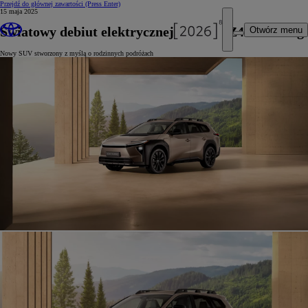
Przejdź do głównej zawartości
(Press Enter)
15 maja 2025
Światowy debiut elektrycznej Toyoty bZ4X Touring
Otwórz menu
Nowy SUV stworzony z myślą o rodzinnych podróżach