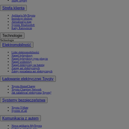
Sklep Toyoty
Strefa klienta
Aplikacja MyToyota
Instrukcje obsługi
Aktualizacja map
System Bluetooth®
Karty Ratownicze
Technologie
Technologie
Elektromobilność
Lider elektromobilności
Napęd hybrydowy
Napęd hybrydowy typu plug-in
Napęd wodorowy
Napęd elektryczny na baterię
Zasięg aut elektrycznych
Zalety posiadania aut elektrycznych
Ładowanie elektrycznej Toyoty
Toyota HomeCharge
Toyota Charging Network
Jak naładować elektryczną Toyotę?
Systemy bezpieczeństwa
Toyota T-Mate
System eCall
Komunikacja z autem
Nowa aplikacja MyToyota
Cyfrowy opiekun auta