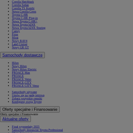
Corolla Hatchback
Corolla Sedan
Corolla TS Kombi
Nowa Corolla Cross
Toyota C-HR
Toyota C-HR Plug-in
Nowa Toyota C-HR+
Nowa Toyota bZ4X
Nowa Toyota bZ4X Touring
Camry
Prius
Mirai
Nowy RAV4
Land Cruiser
Nowy GR GT
Samochody dostawcze
Hilux
Nowy Hilux
Nowy Hilux Electric
PROACE Max
PROACE
PROACE Verso
PROACE CITY
PROACE CITY Verso
Samochody używane
Umów się na jazdę testową
Zobacz wszystkie cenniki
Konfiguruj swoją Toyotę
Oferty specjalne i Finansowanie
Oferty specjalne i Finansowanie
Aktualne oferty
Finał wyprzedaży 2025
Samochody dostawcze Toyota Professional