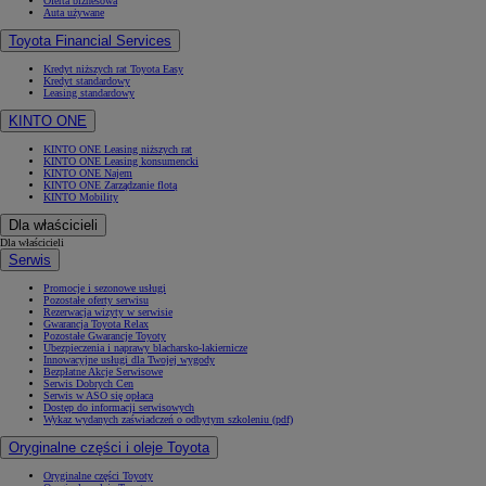
Oferta biznesowa
Auta używane
Toyota Financial Services
Kredyt niższych rat Toyota Easy
Kredyt standardowy
Leasing standardowy
KINTO ONE
KINTO ONE Leasing niższych rat
KINTO ONE Leasing konsumencki
KINTO ONE Najem
KINTO ONE Zarządzanie flotą
KINTO Mobility
Dla właścicieli
Dla właścicieli
Serwis
Promocje i sezonowe usługi
Pozostałe oferty serwisu
Rezerwacja wizyty w serwisie
Gwarancja Toyota Relax
Pozostałe Gwarancje Toyoty
Ubezpieczenia i naprawy blacharsko-lakiernicze
Innowacyjne usługi dla Twojej wygody
Bezpłatne Akcje Serwisowe
Serwis Dobrych Cen
Serwis w ASO się opłaca
Dostęp do informacji serwisowych
Wykaz wydanych zaświadczeń o odbytym szkoleniu (pdf)
Oryginalne części i oleje Toyota
Oryginalne części Toyoty