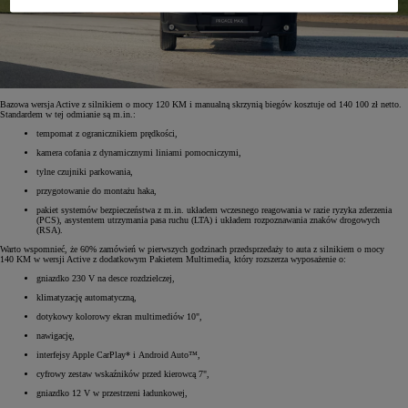
Bazowa wersja Active z silnikiem o mocy 120 KM i manualną skrzynią biegów kosztuje od 140 100 zł netto.
Standardem w tej odmianie są m.in.:
tempomat z ogranicznikiem prędkości,
kamera cofania z dynamicznymi liniami pomocniczymi,
tylne czujniki parkowania,
przygotowanie do montażu haka,
pakiet systemów bezpieczeństwa z m.in. układem wczesnego reagowania w razie ryzyka zderzenia
(PCS), asystentem utrzymania pasa ruchu (LTA) i układem rozpoznawania znaków drogowych
(RSA).
Warto wspomnieć, że 60% zamówień w pierwszych godzinach przedsprzedaży to auta z silnikiem o mocy
140 KM w wersji Active z dodatkowym Pakietem Multimedia, który rozszerza wyposażenie o:
gniazdko 230 V na desce rozdzielczej,
klimatyzację automatyczną,
dotykowy kolorowy ekran multimediów 10",
nawigację,
interfejsy Apple CarPlay* i Android Auto™,
cyfrowy zestaw wskaźników przed kierowcą 7",
gniazdko 12 V w przestrzeni ładunkowej,