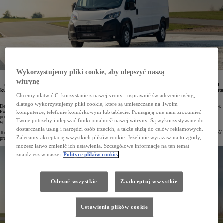
Wykorzystujemy pliki cookie, aby ulepszyć naszą
Trwa przedsprzedaż nowej Toyoty PROACE MAX, największego samochodu dostawczego w ofercie
witrynę
marki. Debiutujący w tym roku na polskim rynku pojazd cieszy się dużym zainteresowaniem wśród
kupujących – w pierwszych czterech godzinach przedsprzedaży zamówiono aż 52 egz. tego modelu. Auto
Chcemy ułatwić Ci korzystanie z naszej strony i usprawnić świadczenie usług,
oferuje szerokie możliwości konfiguracji i kosztuje od 140 100 zł netto.
dlatego wykorzystujemy pliki cookie, które są umieszczane na Twoim
Debiutująca na rynku polskim nowa Toyota PROACE MAX spotkała się z dużym zainteresowaniem klientów.
Potwierdzają to m.in. pierwsze dane z przedsprzedaży tego wszechstronnego auta użytkowego. Tuż
komputerze, telefonie komórkowym lub tablecie. Pomagają one nam zrozumieć
po rozpoczęciu przyjmowania zamówień zarezerwowano 85 egz. tego modelu, z czego aż 52 egz. –
Twoje potrzeby i ulepszać funkcjonalność naszej witryny. Są wykorzystywane do
w pierwszych czterech godzinach.
dostarczania usług i narzędzi osób trzecich, a także służą do celów reklamowych.
Toyota PROACE MAX to największy dostawczy model w ofercie marki. Niesamowitą ładowność i pojemność
Zalecamy akceptację wszystkich plików cookie. Jeżeli nie wyrażasz na to zgody,
przestrzeni ładunkowej łączy on z wydajnymi napędami oraz wyrazistym designem.
możesz łatwo zmienić ich ustawienia. Szczegółowe informacje na ten temat
znajdziesz w naszej
Polityce plików cookie.
Odrzuć wszystkie
Zaakceptuj wszystkie
Ustawienia plików cookie