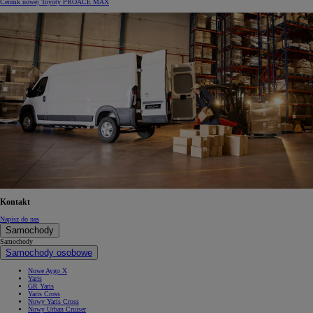
Cennik nowej Toyoty PROACE MAX
Kontakt
Napisz do nas
Samochody
Samochody
Samochody osobowe
Nowe Aygo X
Yaris
GR Yaris
Yaris Cross
Nowy Yaris Cross
Nowy Urban Cruiser