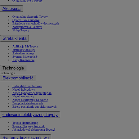
Oryginalne oleje Toyoty
Akcesoria
Oryginalne akcesoria Toyoty
Opony i koła zimowe
Zabudowy samochodów dostawczych
Zabezpieczenia i alarmy
Sklep Toyoty
Strefa klienta
Aplikacja MyToyota
Instrukcje obsługi
Aktualizacja map
System Bluetooth®
Karty Ratownicze
Technologie
Technologie
Elektromobilność
Lider elektromobilności
Napęd hybrydowy
Napęd hybrydowy typu plug-in
Napęd wodorowy
Napęd elektryczny na baterię
Zasięg aut elektrycznych
Zalety posiadania aut elektrycznych
Ładowanie elektrycznej Toyoty
Toyota HomeCharge
Toyota Charging Network
Jak naładować elektryczną Toyotę?
Systemy bezpieczeństwa