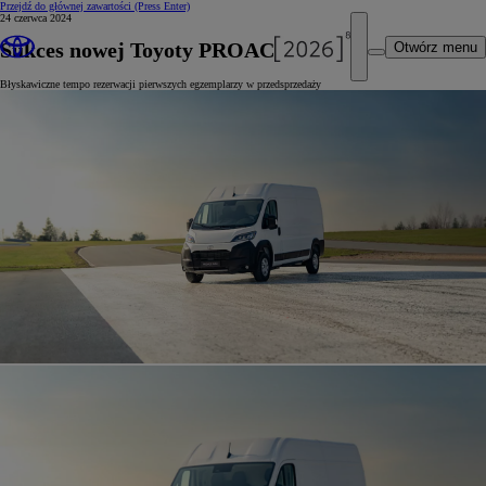
Przejdź do głównej zawartości
(Press Enter)
24 czerwca 2024
Sukces nowej Toyoty PROACE MAX
Otwórz menu
Błyskawiczne tempo rezerwacji pierwszych egzemplarzy w przedsprzedaży