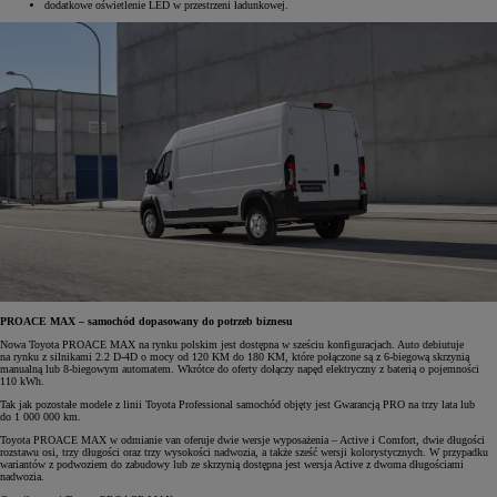
dodatkowe oświetlenie LED w przestrzeni ładunkowej.
PROACE MAX – samochód dopasowany do potrzeb biznesu
Nowa Toyota PROACE MAX na rynku polskim jest dostępna w sześciu konfiguracjach. Auto debiutuje
na rynku z silnikami 2.2 D-4D o mocy od 120 KM do 180 KM, które połączone są z 6-biegową skrzynią
manualną lub 8-biegowym automatem. Wkrótce do oferty dołączy napęd elektryczny z baterią o pojemności
110 kWh.
Tak jak pozostałe modele z linii Toyota Professional samochód objęty jest Gwarancją PRO na trzy lata lub
do 1 000 000 km.
Toyota PROACE MAX w odmianie van oferuje dwie wersje wyposażenia – Active i Comfort, dwie długości
rozstawu osi, trzy długości oraz trzy wysokości nadwozia, a także sześć wersji kolorystycznych. W przypadku
wariantów z podwoziem do zabudowy lub ze skrzynią dostępna jest wersja Active z dwoma długościami
nadwozia.