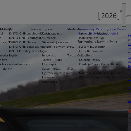
e Toyoty
INTO ONE
Praca w Toyocie
Strefa klienta
Świętujemy 35 lat Toyoty w Polsce
ci
KINTO ONE Leasing niższych rat
Dołącz do nas
Odkryj 35 wyjątkowych ofert
Aplikacja MyToyota
Ak
e
KINTO ONE Leasing konsumencki
Kontakt
Instrukcje obsługi
pr
Umów się na jazdę testową
towej Trade
KINTO ONE Najem
Skontaktuj się z nami
Aktualizacja map
Ce
KINTO ONE Zarządzanie flotą
Salony i serwisy Toyoty
System Bluetooth®
ws
KINTO Mobility
Technologie
Karty Ratownicze
mo
soria Toyoty
Innowacje
Toyota Collection
S
imowe
Toyota T-Mate
Kolekcje Toyoty
do
chodów dostawczych
Motorsport
Kolekcje Toyoty Gazoo Racing
To
 i alarmy
System eCall
FAQ
Pr
Cyfrowy opiekun auta
Najczęściej zadawane pytania
Of
Ładowanie
Wykaz wydanych zaświadczeń o odbyt
KI
Connected
fi
S
u
in
w
U
si
ja
te