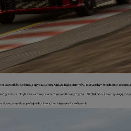
u uczestników wydarzenia przyciągają coraz większą liczbę kierowców. Toyota należy do najliczniej reprezen
różnych marek. Dzięki temu kierowcy w autach zaprojektowanych przez TOYOTA GAZOO Racing mogą zmierzy
rund rozgrywanych na profesjonalnych torach wyścigowych i autodromach.