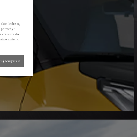
okie, które są
potrzeby i
także służą do
łatwo zmienić
uj wszystkie