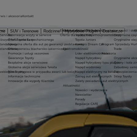
rwis i akcesoria
Kontakt
rwis
Ekobonus dla hybryd Toyoty
Kluby dla dzieci i młodzieży
Oryginalne części i olej
K
zne
SUV i Terenowe
Rodzinne
Hybrydowe Plug-in
Dostawcze
 Services
Rezerwacja wizyty w serwisie
Oferta dla osób z niepełnosprawnościami
Toyota Kids
Oryginalne częś
iższych rat Toyota Easy
Oferta serwisu mechanicznego
Toyota Juniors
Oryginalne olej
standardowy
Specjalna oferta dla aut po gwarancji podstawowej
Konkurs Dream Car
Program Sprzedaży Hur
 standardowy
Oferta serwisu blacharsko-lakierniczego
Elektromobilność
Trade
Promocje i usługi sezonowe
Lider elektromobilności
Akcesoria
Gwarancje Toyoty
Napęd hybrydowy
Oryginalne akce
Bezpłatne akcje serwisowe
Napęd hybrydowy typu plug-in
Opony i koła z
Globalna akcja serwisowa Takata
Napęd wodorowy
Zabudowy samo
rzebiegów Toyoty
Pomoc drogowa w przypadku awarii lub kolizji
Napęd elektryczny na baterię
Zabezpieczenia
Informacje techniczne
Zasięg aut elektrycznych
Sklep Toyoty
Innowacje dla wygody Klientów
Zalety posiadania aut elektrycznych
Aktualności
Nowości i wydarzenia
Newsletter
Porady
Regulacje CAFE