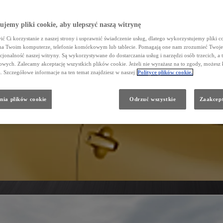
jemy pliki cookie, aby ulepszyć naszą witrynę
ć Ci korzystanie z naszej strony i usprawnić świadczenie usług, dlatego wykorzystujemy pliki co
na Twoim komputerze, telefonie komórkowym lub tablecie. Pomagają one nam zrozumieć Twoje 
cjonalność naszej witryny. Są wykorzystywane do dostarczania usług i narzędzi osób trzecich, a 
wych. Zalecamy akceptację wszystkich plików cookie. Jeżeli nie wyrażasz na to zgody, możesz 
a. Szczegółowe informacje na ten temat znajdziesz w naszej
Polityce plików cookie.
nia plików cookie
Odrzuć wszystkie
Zaakcept