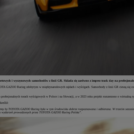
towych i wyczynowych samochodów z linii GR. Składa się zarówno z imprez track day na profesjonaln
OTA GAZOO Racing zdobytym w międzynarodowych rajdach i wyścigach. Samochody z linii GR cieszą się cor
na profesjonalnych torach wyścigowych w Polsce i na Słowacji, a w 2023 roku projekt rozszerzono o wirtualną r
reślił:
hcemy by TOYOTA GAZOO Racing była w tym środowisku dobrze rozpoznawana i odbierana. W trzecim sezonie o
znych wydarzeń prowadzonych przez TOYOTA GAZOO Racing Polska”.