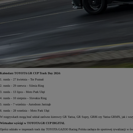
Od
105 300 zł
Corolla Hatchback
HYBRID
Kalendarz TOYOTA GR CUP Track Day 2024:
1. runda – 27 kwietnia – Tor Poznań
2. runda – 29 czerwca – Silesia Ring
3. runda – 13 lipca – Moto Park Ułęż
4. runda – 10 sierpnia – Slovakia Ring
5. runda – 7 września – Autodrom Jastrząb
6. runda – 28 września – Moto Park Ułęż
W rozgrywkach mogą brać udział zarówno kierowcy GR Yarisa, GR Supry, GR86 czy Yarisa GRMN, jak i wszyst
Wirtualne wyścigi w TOYOTA GR CUP DIGITAL
Oprócz udziału w imprezach track day TOYOTA GAZOO Racing Polska zachęca do sportowej rywalizacji w ś