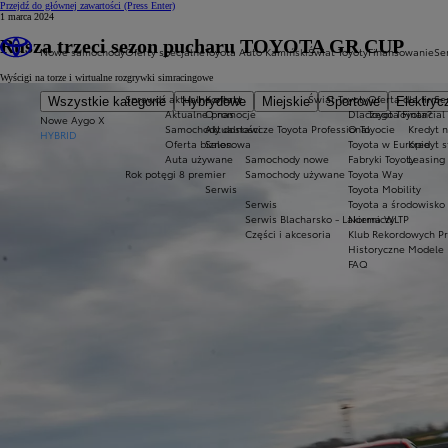
Przejdź do głównej zawartości
(Press Enter)
1 marca 2024
Rusza trzeci sezon pucharu TOYOTA GR CUP
Nowe samochody
Oferty specjalne
Toyota Auto Kamiński
Świat Toyoty
Finansowanie
Se
Wyścigi na torze i wirtualne rozgrywki simracingowe
Sprawdź aktualne oferty
Kontakt
Świat Toyoty
Oferta dla firm
Se
Wszystkie kategorie
Hybrydowe
Miejskie
Sportowe
Elektryc
Aktualne promocje
O nas
Dlaczego Toyota?
Toyota Financial
Nowe Aygo X
Samochody dostawcze Toyota Professional
Aktualności
O Toyocie
Kredyt n
HYBRID
Oferta biznesowa
Salon
Toyota w Europie
Kredyt 
Auta używane
Samochody nowe
Fabryki Toyoty
Leasing
Rok potęgi 8 premier
Samochody używane
Toyota Way
Serwis
Toyota Mobility
Serwis
Toyota a środowisko
Serwis Blacharsko - Lakierniczy
Norma WLTP
Części i akcesoria
Klub Rekordowych P
Historyczne Modele
FAQ