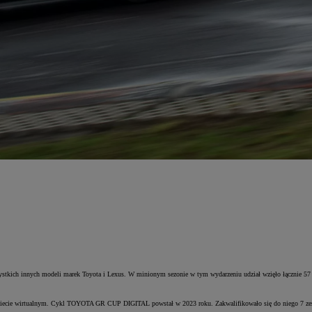
kich innych modeli marek Toyota i Lexus. W minionym sezonie w tym wydarzeniu udział wzięło łącznie 57 k
wiecie wirtualnym. Cykl TOYOTA GR CUP DIGITAL powstał w 2023 roku. Zakwalifikowało się do niego 7 ze