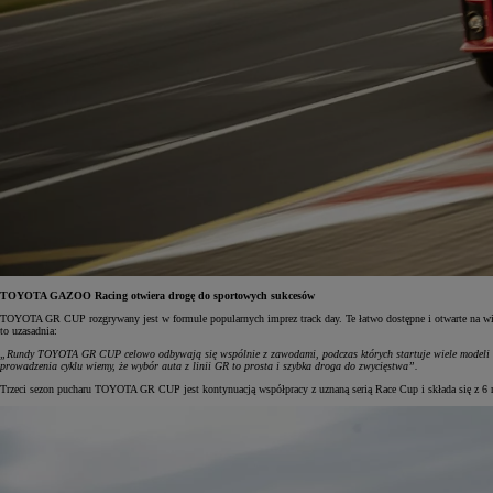
TOYOTA GAZOO Racing otwiera drogę do sportowych sukcesów
TOYOTA GR CUP rozgrywany jest w formule popularnych imprez track day. Te łatwo dostępne i otwarte na wiel
to uzasadnia:
„Rundy TOYOTA GR CUP celowo odbywają się wspólnie z zawodami, podczas których startuje wiele modeli 
prowadzenia cyklu wiemy, że wybór auta z linii GR to prosta i szybka droga do zwycięstwa”.
Trzeci sezon pucharu TOYOTA GR CUP jest kontynuacją współpracy z uznaną serią Race Cup i składa się z 6 