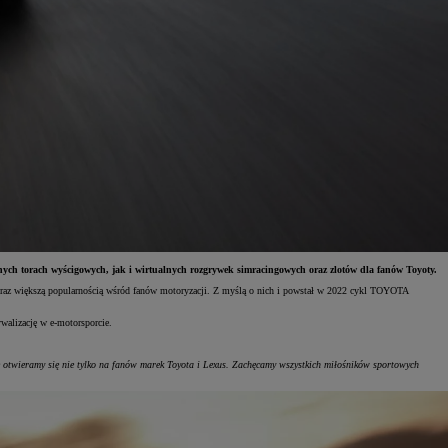
ych torach wyścigowych, jak i wirtualnych rozgrywek simracingowych oraz zlotów dla fanów Toyoty.
az większą popularnością wśród fanów motoryzacji. Z myślą o nich i powstał w 2022 cykl TOYOTA
ywalizację w e-motorsporcie.
twieramy się nie tylko na fanów marek Toyota i Lexus. Zachęcamy wszystkich miłośników sportowych