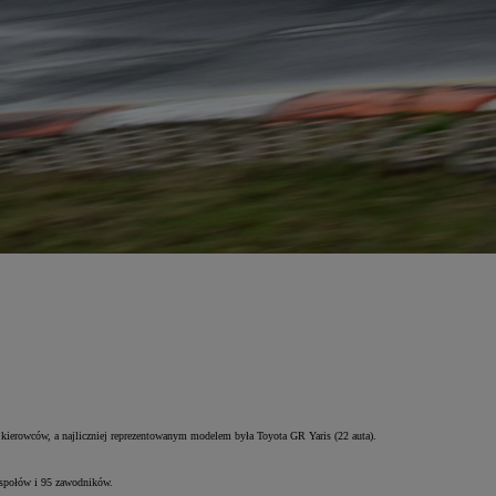
ierowców, a najliczniej reprezentowanym modelem była Toyota GR Yaris (22 auta).
społów i 95 zawodników.