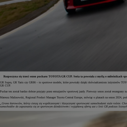
Rozpoczyna się trzeci sezon pucharu TOYOTA GR CUP. Seria ta powstała z myślą o miłośnikach spor
GR Supra, GR Yaris czy GR86 – to sportowe modele, które powstały dzięki doświadczeniom inżynierów TOY
GR CUP.
Od
81 900 zł
Puchar ten został bardzo dobrze przyjęty przez entuzjastów sportowej jazdy. Pierwszy sezon został reozegrany 
Yaris Cross
Mateusz Malinowski, Regional Product Manager Toyota Central Europe, mówiąc o planach na sezon 2024, podk
HYBRID
„Grono kierowców, którzy cieszą się współczesnymi i klasycznymi sportowymi samochodami stale rośnie. C
samochodów do zapoznania się ze sportowym dziedzictwem i wyjątkową ofertą aut z linii GR podczas lic