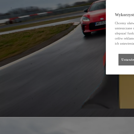
Wykorzystu
Chcemy ułatwi
umieszczane 
ulepszać funk
celów reklamo
ich ustawieni
Ustawie