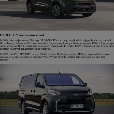
PROACE CITY napędza sprzedaż marki
W 2024 roku zarejestrowano 6881 egz. PROACE CITY – to drugi wynik wśród najpopularniejszych modeli.
Od rynkowego debiutu w 2021 roku samochód ten jest zdecydowanym liderem segmentu CDV, w którym jego
udział wzrósł do 31,4%. Liczba zarejestrowanych egzemplarzy PROACE CITY w minionym roku była większa
od trzech kolejnych konkurentów razem wziętych.
W 2024 roku PROACE CITY zaliczył 23,5% wzrostu. Na drogi wyjechało 3129 egz. tego modelu w wersji
van oraz 3752 egz. w osobowej odmianie Verso. W samym tylko grudniu zarejestrowano 671 egz. tego
modelu.