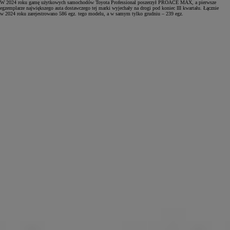
W 2024 roku gamę użytkowych samochodów Toyota Professional poszerzył PROACE MAX, a pierwsze
egzemplarze największego auta dostawczego tej marki wyjechały na drogi pod koniec III kwartału. Łącznie
w 2024 roku zarejestrowano 586 egz. tego modelu, a w samym tylko grudniu – 239 egz.