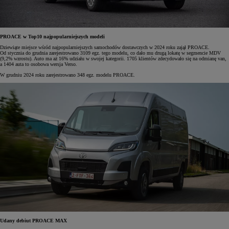
PROACE w Top10 najpopularniejszych modeli
Dziewiąte miejsce wśród najpopularniejszych samochodów dostawczych w 2024 roku zajął PROACE.
Od stycznia do grudnia zarejestrowano 3109 egz. tego modelu, co dało mu drugą lokatę w segmencie MDV
(9,2% wzrostu). Auto ma aż 16% udziału w swojej kategorii. 1705 klientów zdecydowało się na odmianę van,
a 1404 auta to osobowa wersja Verso.
W grudniu 2024 roku zarejestrowano 348 egz. modelu PROACE.
Udany debiut PROACE MAX