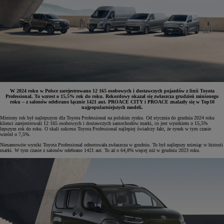
W 2024 roku w Polsce zarejestrowano 12 165 osobowych i dostawczych pojazdów z linii Toyota
Professional. To wzrost o 15,5% rok do roku. Rekordowy okazał się zwłaszcza grudzień minionego
roku – z salonów odebrano łącznie 1421 aut. PROACE CITY i PROACE znalazły się w Top10
najpopularniejszych modeli.
Miniony rok był najlepszym dla Toyota Professional na polskim rynku. Od stycznia do grudnia 2024 roku
klienci zarejestrowali 12 165 osobowych i dostawczych samochodów marki, co jest wynikiem o 15,5%
lepszym rok do roku. O skali sukcesu Toyota Professional najlepiej świadczy fakt, że rynek w tym czasie
wzrósł o 7,5%.
Niesamowite wyniki Toyota Professional odnotowała zwłaszcza w grudniu. To był najlepszy miesiąc w historii
marki. W tym czasie z salonów odebrano 1421 aut. To aż o 64,8% więcej niż w grudniu 2023 roku.