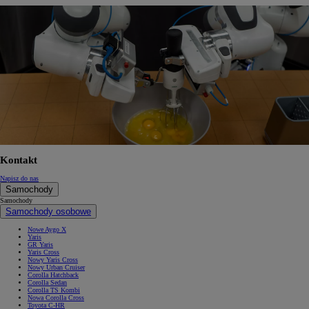
Kontakt
Napisz do nas
Samochody
Samochody
Samochody osobowe
Nowe Aygo X
Yaris
GR Yaris
Yaris Cross
Nowy Yaris Cross
Nowy Urban Cruiser
Corolla Hatchback
Corolla Sedan
Corolla TS Kombi
Nowa Corolla Cross
Toyota C-HR