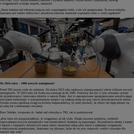
Gill Pratt, CEO Toyota Reaserch Institute i dyrektor naukowy Toyota Motor Corporation, mówiąc
o osiągnięciach swojego zespołu, zaznaczył:
„Nasze badania nad robotyką mają na celu wspomaganie ludzi, a nie ich zastępowanie. Ta nowa technika
nauczania jest bardzo efektywna i umożliwia robotom skuteczne wspieranie ludzi w wielu aspektach”.
Do 2024 roku – 1000 nowych umiejętności
Przed TRI jeszcze wiele do zrobienia. Do końca 2023 roku naukowcy planują nauczyć roboty kilkuset nowych
umiejętności. W 2024 roku ich liczba ma wzrosnąć aż do 1000. Pomocny ma być w tym wirtualny system
do projektowania i testowania robotów o nazwie Drake. Jest to zaawansowane oprogramowanie umożliwiające
rozwijanie technologii w przyspieszonym tempie i na większą skalę niż przy użyciu dotychczasowych metod.
System zwraca ogromną uwagę na kwestie bezpieczeństwa, by mieć pewność, że roboty nie będą zderzać się
ze sobą lub z elementami otoczenia.
Russ Tedrake, wiceprezes ds. badań nad robotyką w TRI, tak to podsymował:
„Rok temu nie przypuszczałbym, że osiągniemy aż tak wiele. Dzięki nowemu podejściu, szybkość
wprowadzania nowych umiejętności oraz niezawodność działania są imponujące. Na podstawie obrazu z kamer
i danych z czujników dotykowych nasze roboty skutecznie radzą sobie nawet z zadaniami związanymi
z elastycznymi przedmiotami, tkaninami czy płynami, które do tej pory stanowiły wielkie wyzwanie dla
maszyn tego typu”.