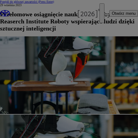
Przejdź do głównej zawartości
(Press Enter)
29 września 2023
Przełomowe osiągnięcie naukowców z Toyota
Otwórz menu
Reaserch Institute Roboty wspierające ludzi dzięki
sztucznej inteligencji