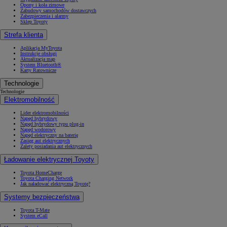
Opony i koła zimowe
Zabudowy samochodów dostawczych
Zabezpieczenia i alarmy
Sklep Toyoty
Strefa klienta
Aplikacja MyToyota
Instrukcje obsługi
Aktualizacja map
System Bluetooth®
Karty Ratownicze
Technologie
Technologie
Elektromobilność
Lider elektromobilności
Napęd hybrydowy
Napęd hybrydowy typu plug-in
Napęd wodorowy
Napęd elektryczny na baterię
Zasięg aut elektrycznych
Zalety posiadania aut elektrycznych
Ładowanie elektrycznej Toyoty
Toyota HomeCharge
Toyota Charging Network
Jak naładować elektryczną Toyotę?
Systemy bezpieczeństwa
Toyota T-Mate
System eCall