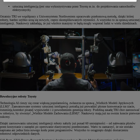
sztuczną inteligencją (jest ona wykorzystywana przez Toyotę m.in. do projektowania samochodów
elektrycznych).
Ostatnio TRI we współpracy z Uniwersytetem Northwestern opracowało przełomową metodę, dzięki której
roboty, bardzo szybko uczą się nowych, często skomplikowanych czynności. A wszystko to za sprawą sztucznej
inteligencji. Naukowcy zakładają, że już wkrótce maszyny te będą mogły wspierać ludzi w wielu dziedzinach.
Rewolucyjne roboty Toyoty
Technologia AI cieszy się coraz większą popularnością, zwłaszcza za sprawą „Wielkich Modeli Językowych
(LLM)”. Zaawansowane systemy sztucznej inteligencji potrafią już prowadzić płynne konwersacje na czacie,
rozumieją kontekst pisanej wypowiedzi i z powodzeniem generują teksty. Podobną zasadę TRI chce zastosować
w robotyce, by stworzyć „Wielkie Modele Zachowania (LBM)”. Naukowcy mają już na swoim koncie pierwsze
sukcesy.
Dzięki zastosowaniu sztucznej inteligencji roboty nabyły już ponad 60 umiejętności – od nalewania płynów
przez korzystanie z narzędzi po operowanie elastycznymi przedmiotami. Warto tu zaznaczyć, że nie została
napisana ani jedna linia nowego kodu przez programistów. Wszystko to osiągnięto dzięki dostarczeniu
robotowi odpowiednich danych.