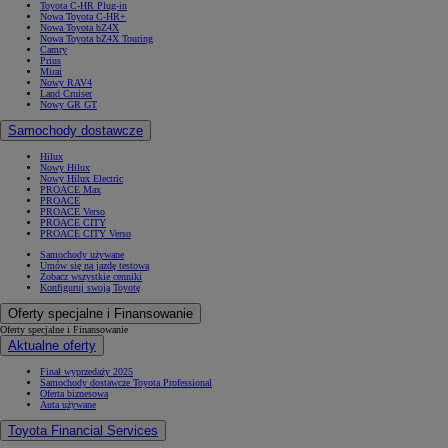
Toyota C-HR Plug-in
Nowa Toyota C-HR+
Nowa Toyota bZ4X
Nowa Toyota bZ4X Touring
Camry
Prius
Mirai
Nowy RAV4
Land Cruiser
Nowy GR GT
Samochody dostawcze
Hilux
Nowy Hilux
Nowy Hilux Electric
PROACE Max
PROACE
PROACE Verso
PROACE CITY
PROACE CITY Verso
Samochody używane
Umów się na jazdę testową
Zobacz wszystkie cenniki
Konfiguruj swoją Toyotę
Oferty specjalne i Finansowanie
Oferty specjalne i Finansowanie
Aktualne oferty
Finał wyprzedaży 2025
Samochody dostawcze Toyota Professional
Oferta biznesowa
Auta używane
Toyota Financial Services