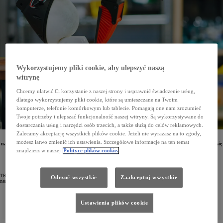
Wykorzystujemy pliki cookie, aby ulepszyć naszą
witrynę
Chcemy ułatwić Ci korzystanie z naszej strony i usprawnić świadczenie usług,
dlatego wykorzystujemy pliki cookie, które są umieszczane na Twoim
komputerze, telefonie komórkowym lub tablecie. Pomagają one nam zrozumieć
Twoje potrzeby i ulepszać funkcjonalność naszej witryny. Są wykorzystywane do
dostarczania usług i narzędzi osób trzecich, a także służą do celów reklamowych.
Zalecamy akceptację wszystkich plików cookie. Jeżeli nie wyrażasz na to zgody,
Naukowcy związani z Toyota Research Institute (TRI) opracowali przełomową metodę pozwalającą
możesz łatwo zmienić ich ustawienia. Szczegółowe informacje na ten temat
na błyskawiczne zwiększanie możliwości robotów. Nowych, przydatnych czynności maszyny te mogą się
uczyć za sprawą sztucznej inteligencji. Do 2024 roku liczba umiejętności robotów zwiększy się
znajdziesz w naszej
Polityce plików cookie.
z 60 do ponad 1000.
TRI, czyli Toyota Reaserch Institute, to wiodący ośrodek badawczy Toyoty. Związani są z nim najlepsi
Odrzuć wszystkie
Zaakceptuj wszystkie
naukowcy i inżynierowie, którzy pracują m.in. nad:
systemami bezpieczeństwa,
technologią bezwypadkowej i autonomicznej jazdy,
Ustawienia plików cookie
kwestiami związanymi z zapewnieniem większej mobilności dla wszystkich,
zaawansowaną robotyką,