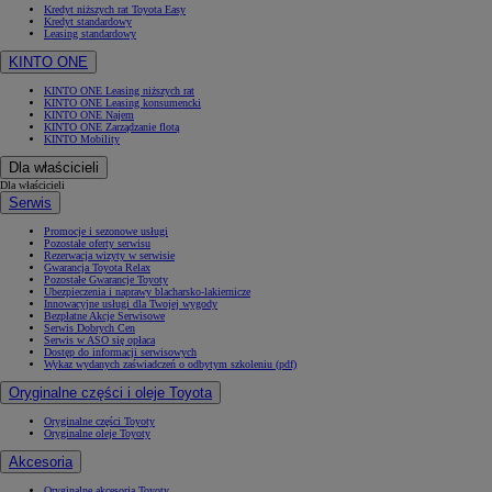
Kredyt niższych rat Toyota Easy
Kredyt standardowy
Leasing standardowy
KINTO ONE
KINTO ONE Leasing niższych rat
KINTO ONE Leasing konsumencki
KINTO ONE Najem
KINTO ONE Zarządzanie flotą
KINTO Mobility
Dla właścicieli
Dla właścicieli
Serwis
Promocje i sezonowe usługi
Pozostałe oferty serwisu
Rezerwacja wizyty w serwisie
Gwarancja Toyota Relax
Pozostałe Gwarancje Toyoty
Ubezpieczenia i naprawy blacharsko-lakiernicze
Innowacyjne usługi dla Twojej wygody
Bezpłatne Akcje Serwisowe
Serwis Dobrych Cen
Serwis w ASO się opłaca
Dostęp do informacji serwisowych
Wykaz wydanych zaświadczeń o odbytym szkoleniu (pdf)
Oryginalne części i oleje Toyota
Oryginalne części Toyoty
Oryginalne oleje Toyoty
Akcesoria
Oryginalne akcesoria Toyoty