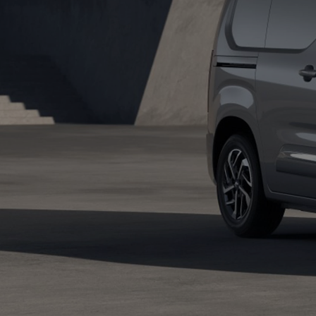
Od
105 300 zł
Corolla Hatchback
HYBRID