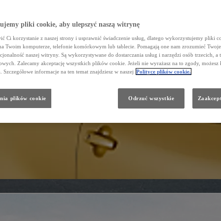
jemy pliki cookie, aby ulepszyć naszą witrynę
ć Ci korzystanie z naszej strony i usprawnić świadczenie usług, dlatego wykorzystujemy pliki co
na Twoim komputerze, telefonie komórkowym lub tablecie. Pomagają one nam zrozumieć Twoje 
cjonalność naszej witryny. Są wykorzystywane do dostarczania usług i narzędzi osób trzecich, a 
wych. Zalecamy akceptację wszystkich plików cookie. Jeżeli nie wyrażasz na to zgody, możesz 
a. Szczegółowe informacje na ten temat znajdziesz w naszej
Polityce plików cookie.
nia plików cookie
Odrzuć wszystkie
Zaakcept