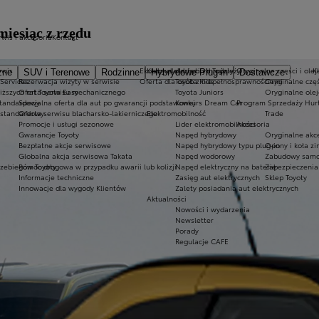
miesiąc z rzędu
rwis i akcesoria
Kontakt
rwis
Ekobonus dla hybryd Toyoty
Kluby dla dzieci i młodzieży
Oryginalne części i olej
K
zne
SUV i Terenowe
Rodzinne
Hybrydowe Plug-in
Dostawcze
 Services
Rezerwacja wizyty w serwisie
Oferta dla osób z niepełnosprawnościami
Toyota Kids
Oryginalne częś
iższych rat Toyota Easy
Oferta serwisu mechanicznego
Toyota Juniors
Oryginalne olej
standardowy
Specjalna oferta dla aut po gwarancji podstawowej
Konkurs Dream Car
Program Sprzedaży Hur
 standardowy
Oferta serwisu blacharsko-lakierniczego
Elektromobilność
Trade
Promocje i usługi sezonowe
Lider elektromobilności
Akcesoria
Gwarancje Toyoty
Napęd hybrydowy
Oryginalne akce
Bezpłatne akcje serwisowe
Napęd hybrydowy typu plug-in
Opony i koła z
Globalna akcja serwisowa Takata
Napęd wodorowy
Zabudowy samo
rzebiegów Toyoty
Pomoc drogowa w przypadku awarii lub kolizji
Napęd elektryczny na baterię
Zabezpieczenia
Informacje techniczne
Zasięg aut elektrycznych
Sklep Toyoty
Innowacje dla wygody Klientów
Zalety posiadania aut elektrycznych
Aktualności
Nowości i wydarzenia
Newsletter
Porady
Regulacje CAFE