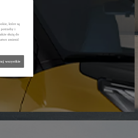
okie, które są
potrzeby i
także służą do
łatwo zmienić
uj wszystkie