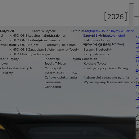
e Toyoty
INTO ONE
Praca w Toyocie
Strefa klienta
Świętujemy 35 lat Toyoty w Polsce
ci
KINTO ONE Leasing niższych rat
Dołącz do nas
Odkryj 35 wyjątkowych ofert
Aplikacja MyToyota
Ak
e
KINTO ONE Leasing konsumencki
Kontakt
Instrukcje obsługi
pr
Umów się na jazdę testową
towej Trade
KINTO ONE Najem
Skontaktuj się z nami
Aktualizacja map
Ce
KINTO ONE Zarządzanie flotą
Salony i serwisy Toyoty
System Bluetooth®
ws
KINTO Mobility
Technologie
Karty Ratownicze
mo
soria Toyoty
Innowacje
Toyota Collection
S
imowe
Toyota T-Mate
Kolekcje Toyoty
do
chodów dostawczych
Motorsport
Kolekcje Toyoty Gazoo Racing
To
 i alarmy
System eCall
FAQ
Pr
Cyfrowy opiekun auta
Najczęściej zadawane pytania
Of
Ładowanie
Wykaz wydanych zaświadczeń o odbyt
KI
Connected
fi
S
u
in
w
U
si
ja
te