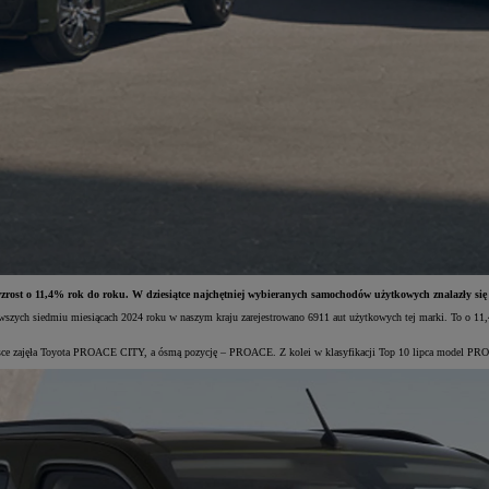
. To wzrost o 11,4% rok do roku. W dziesiątce najchętniej wybieranych samochodów użytkowych znalaz
erwszych siedmiu miesiącach 2024 roku w naszym kraju zarejestrowano 6911 aut użytkowych tej marki. To o 11
iejsce zajęła Toyota PROACE CITY, a ósmą pozycję – PROACE. Z kolei w klasyfikacji Top 10 lipca model P