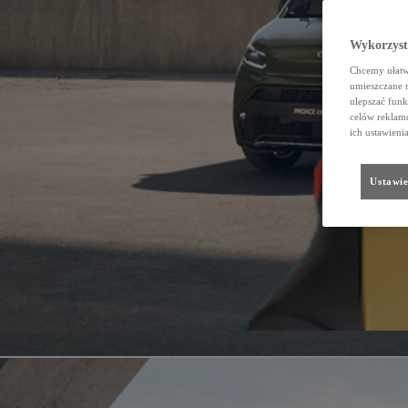
Wykorzystu
Chcemy ułatwi
umieszczane 
ulepszać funk
celów reklamo
ich ustawieni
Ustawie