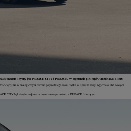
ły się takie modele Toyoty, jak PROACE CITY i PROACE. W segmencie pick-upów dominował Hilux.
,4% więcej niż w analogicznym okresie poprzedniego roku. Tylko w lipcu na drogi wyjechało 968 nowych
ROACE CITY był drugim najczęściej rejestrowanym autem, a PROACE dziesiątym.