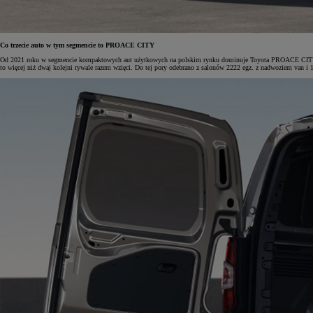
Co trzecie auto w tym segmencie to PROACE CITY
Od 2021 roku w segmencie kompaktowych aut użytkowych na polskim rynku dominuje Toyota PROACE CITY. O
to więcej niż dwaj kolejni rywale razem wzięci. Do tej pory odebrano z salonów 2222 egz. z nadwoziem va