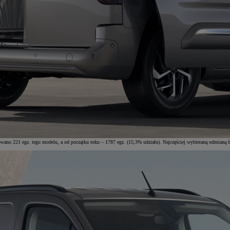
no 221 egz. tego modelu, a od początku roku – 1787 egz. (15,3% udziału). Najczęściej wybieraną odmianą b