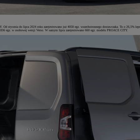
d stycznia do lipca 2024 roku zarejestrowano już 4058 egz. wszechstronnego dostawczaka. To o 26,5% l
n i 1836 egz. w osobowej wersji Verso. W samym lipcu zarejestrowano 660 egz. modelu PROACE CITY.