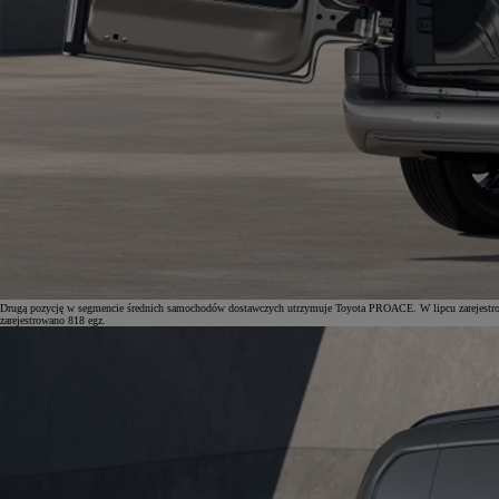
Drugą pozycję w segmencie średnich samochodów dostawczych utrzymuje Toyota PROACE. W lipcu zarejestrowa
zarejestrowano 818 egz.