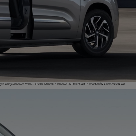
yła wersja osobowa Verso – klienci odebrali z salonów 969 takich aut. Samochodów z nadwoziem van