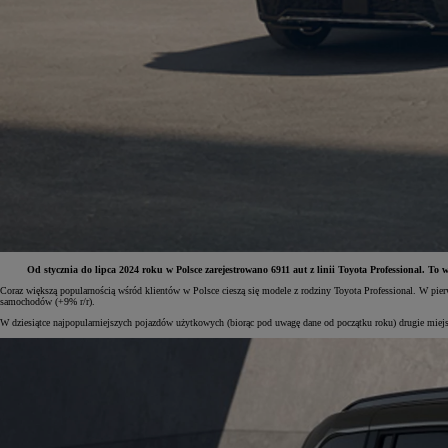
Od stycznia do lipca 2024 roku w Polsce zarejestrowano 6911 aut z linii Toyota Professional
Coraz większą popularnością wśród klientów w Polsce cieszą się modele z rodziny Toyota Professional. W pi
samochodów (+9% r/r).
Od
81 900 zł
W dziesiątce najpopularniejszych pojazdów użytkowych (biorąc pod uwagę dane od początku roku) drugie m
Yaris Cross
HYBRID