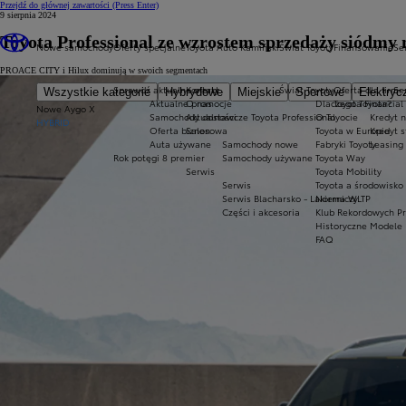
Przejdź do głównej zawartości
(Press Enter)
9 sierpnia 2024
Toyota Professional ze wzrostem sprzedaży siódmy 
Nowe samochody
Oferty specjalne
Toyota Auto Kamiński
Świat Toyoty
Finansowanie
Se
PROACE CITY i Hilux dominują w swoich segmentach
Sprawdź aktualne oferty
Kontakt
Świat Toyoty
Oferta dla firm
Se
Wszystkie kategorie
Hybrydowe
Miejskie
Sportowe
Elektryc
Aktualne promocje
O nas
Dlaczego Toyota?
Toyota Financial
Nowe Aygo X
Samochody dostawcze Toyota Professional
Aktualności
O Toyocie
Kredyt n
HYBRID
Oferta biznesowa
Salon
Toyota w Europie
Kredyt 
Auta używane
Samochody nowe
Fabryki Toyoty
Leasing
Rok potęgi 8 premier
Samochody używane
Toyota Way
Serwis
Toyota Mobility
Serwis
Toyota a środowisko
Serwis Blacharsko - Lakierniczy
Norma WLTP
Części i akcesoria
Klub Rekordowych P
Historyczne Modele
FAQ