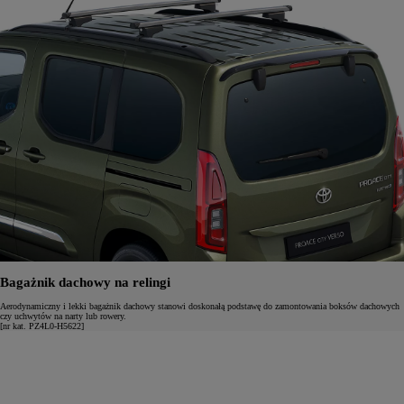
Bagażnik dachowy na relingi
Aerodynamiczny i lekki bagażnik dachowy stanowi doskonałą podstawę do zamontowania boksów dachowych
czy uchwytów na narty lub rowery.
[nr kat. PZ4L0-H5622]