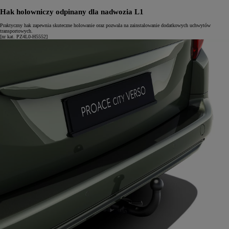
Hak holowniczy odpinany dla nadwozia L1
Praktyczny hak zapewnia skuteczne holowanie oraz pozwala na zainstalowanie dodatkowych uchwytów
transportowych.
[nr kat. PZ4L0-H5552]