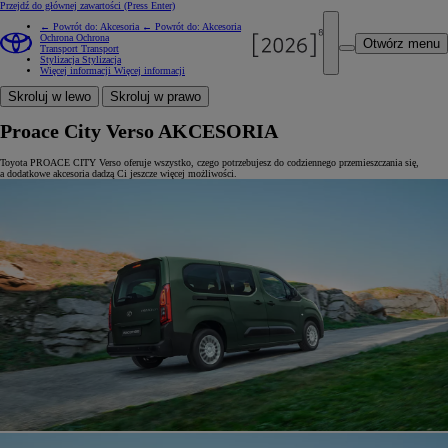
Przejdź do głównej zawartości
(Press Enter)
← Powrót do: Akcesoria
← Powrót do: Akcesoria
Ochrona
Ochrona
Otwórz menu
Transport
Transport
Stylizacja
Stylizacja
Więcej informacji
Więcej informacji
Skroluj w lewo
Skroluj w prawo
Proace City Verso AKCESORIA
Toyota PROACE CITY Verso oferuje wszystko, czego potrzebujesz do codziennego przemieszczania się,
a dodatkowe akcesoria dadzą Ci jeszcze więcej możliwości.