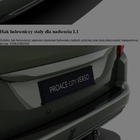
Hak holowniczy stały dla nadwozia L1
Solidny hak holowniczy zapewnia skuteczne holowanie ciężkich przyczep oraz dużą elastyczność transportową.
[nr kat. PZ4L0-H5550]