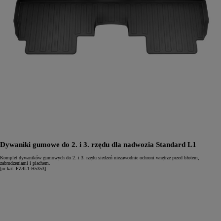
Dywaniki gumowe do 2. i 3. rzędu dla nadwozia Standard L1
Komplet dywaników gumowych do 2. i 3. rzędu siedzeń niezawodnie ochroni wnętrze przed błotem,
zabrudzeniami i piachem.
[nr kat. PZ4L1-H5353]