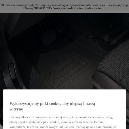
Akcesoria ochronne pozwolą Ci cieszyć się komfortowym użytkowaniem auta na co dzień i zabezpieczą Twoją
Toyotę PROACE CITY Verso przed uszkodzeniami i zabrudzeniami.
Wykorzystujemy pliki cookie, aby ulepszyć naszą
witrynę
Chcemy ułatwić Ci korzystanie z naszej strony i usprawnić świadczenie usług,
dlatego wykorzystujemy pliki cookie, które są umieszczane na Twoim
komputerze, telefonie komórkowym lub tablecie. Pomagają one nam zrozumieć