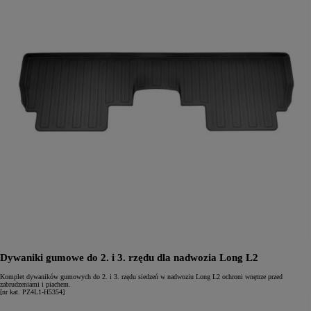
Dywaniki gumowe do 2. i 3. rzędu dla nadwozia Long L2
Komplet dywaników gumowych do 2. i 3. rzędu siedzeń w nadwoziu Long L2 ochroni wnętrze przed
zabrudzeniami i piachem.
[nr kat. PZ4L1-H5354]