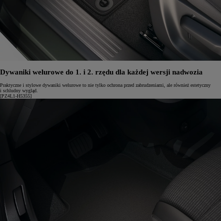
Dywaniki welurowe do 1. i 2. rzędu dla każdej wersji nadwozia
Praktyczne i stylowe dywaniki welurowe to nie tylko ochrona przed zabrudzeniami, ale również estetyczny
i schludny wygląd.
[PZ4L1-H5355]