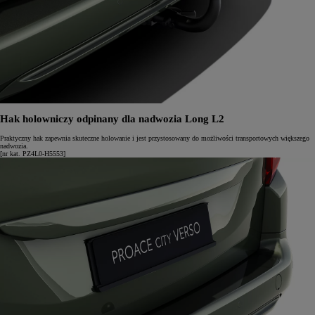
Hak holowniczy odpinany dla nadwozia Long L2
Praktyczny hak zapewnia skuteczne holowanie i jest przystosowany do możliwości transportowych większego
nadwozia.
[nr kat. PZ4L0-H5553]