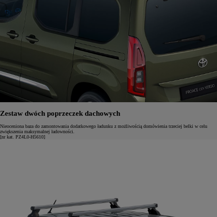
Zestaw dwóch poprzeczek dachowych
Nieoceniona baza do zamontowania dodatkowego ładunku z możliwością domówienia trzeciej belki w celu
zwiększenia maksymalnej ładowności.
[nr kat. PZ4L0-H5610]