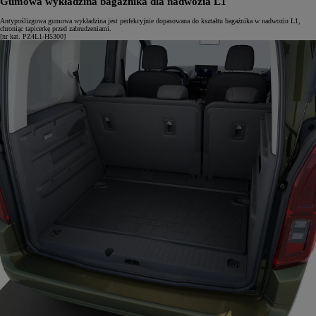
Gumowa wykładzina bagażnika dla nadwozia L1
Antypoślizgowa gumowa wykładzina jest perfekcyjnie dopasowana do kształtu bagażnika w nadwoziu L1,
chroniąc tapicerkę przed zabrudzeniami.
[nr kat. PZ4L1-H5300]