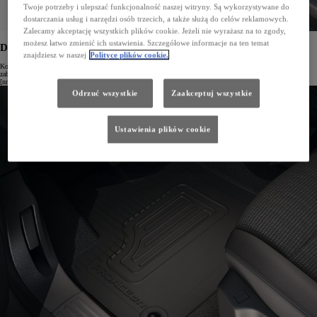
Twoje potrzeby i ulepszać funkcjonalność naszej witryny. Są wykorzystywane do
dostarczania usług i narzędzi osób trzecich, a także służą do celów reklamowych.
Zalecamy akceptację wszystkich plików cookie. Jeżeli nie wyrażasz na to zgody,
możesz łatwo zmienić ich ustawienia. Szczegółowe informacje na ten temat
Dywaniki gumowe do 1. rzędu dla nadwozia L1 i L2
znajdziesz w naszej
Polityce plików cookie.
Komplet dywaników gumowych do 1. rzędu siedzeń to niezawodna ochrona wnętrza przed błotem,
zabrudzeniami i piachem.
[nr kat. PZ4L1-H5350]
Odrzuć wszystkie
Zaakceptuj wszystkie
Ustawienia plików cookie