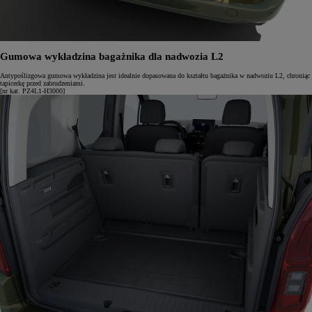
Gumowa wykładzina bagażnika dla nadwozia L2
Antypoślizgowa gumowa wykładzina jest idealnie dopasowana do kształtu bagażnika w nadwoziu L2, chroniąc
tapicerkę przed zabrudzeniami.
[nr kat. PZ4L1-H3000]