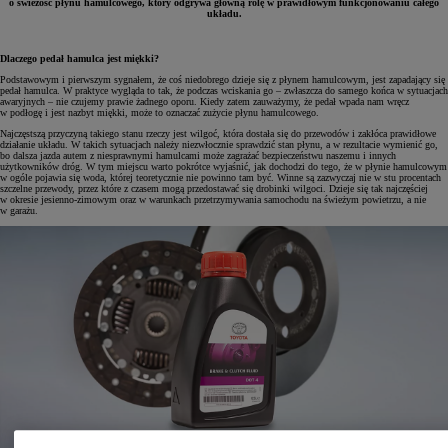
o świeżość płynu hamulcowego, który odgrywa główną rolę w prawidłowym funkcjonowaniu całego
układu.
Dlaczego pedał hamulca jest miękki?
Podstawowym i pierwszym sygnałem, że coś niedobrego dzieje się z płynem hamulcowym, jest zapadający się
pedał hamulca. W praktyce wygląda to tak, że podczas wciskania go – zwłaszcza do samego końca w sytuacjach
awaryjnych – nie czujemy prawie żadnego oporu. Kiedy zatem zauważymy, że pedał wpada nam wręcz
w podłogę i jest nazbyt miękki, może to oznaczać zużycie płynu hamulcowego.
Najczęstszą przyczyną takiego stanu rzeczy jest wilgoć, która dostała się do przewodów i zakłóca prawidłowe
działanie układu. W takich sytuacjach należy niezwłocznie sprawdzić stan płynu, a w rezultacie wymienić go,
bo dalsza jazda autem z niesprawnymi hamulcami może zagrażać bezpieczeństwu naszemu i innych
użytkowników dróg. W tym miejscu warto pokrótce wyjaśnić, jak dochodzi do tego, że w płynie hamulcowym
w ogóle pojawia się woda, której teoretycznie nie powinno tam być. Winne są zazwyczaj nie w stu procentach
szczelne przewody, przez które z czasem mogą przedostawać się drobinki wilgoci. Dzieje się tak najczęściej
w okresie jesienno-zimowym oraz w warunkach przetrzymywania samochodu na świeżym powietrzu, a nie
w garażu.