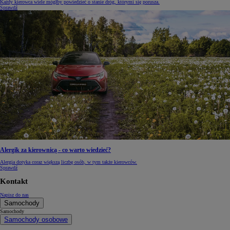
Każdy kierowca wiele mógłby powiedzieć o stanie dróg, którymi się porusza.
Sprawdź
Alergik za kierownicą - co warto wiedzieć?
Alergia dotyka coraz większą liczbę osób, w tym także kierowców.
Sprawdź
Kontakt
Napisz do nas
Samochody
Samochody
Samochody osobowe