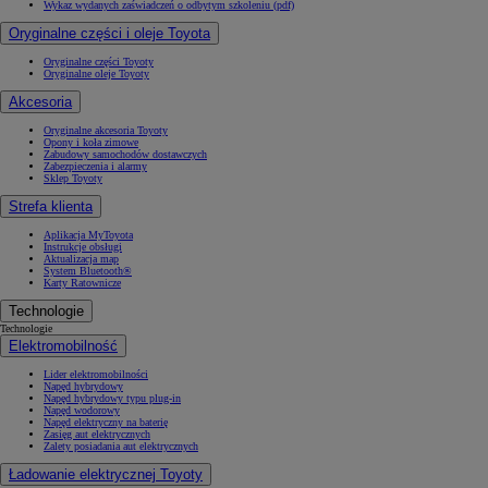
Wykaz wydanych zaświadczeń o odbytym szkoleniu (pdf)
Oryginalne części i oleje Toyota
Oryginalne części Toyoty
Oryginalne oleje Toyoty
Akcesoria
Oryginalne akcesoria Toyoty
Opony i koła zimowe
Zabudowy samochodów dostawczych
Zabezpieczenia i alarmy
Sklep Toyoty
Strefa klienta
Aplikacja MyToyota
Instrukcje obsługi
Aktualizacja map
System Bluetooth®
Karty Ratownicze
Technologie
Technologie
Elektromobilność
Lider elektromobilności
Napęd hybrydowy
Napęd hybrydowy typu plug-in
Napęd wodorowy
Napęd elektryczny na baterię
Zasięg aut elektrycznych
Zalety posiadania aut elektrycznych
Ładowanie elektrycznej Toyoty