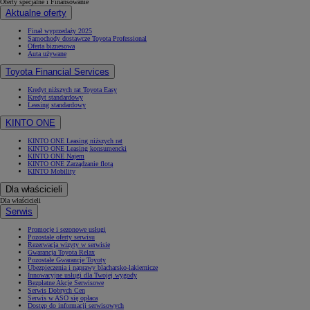
Oferty specjalne i Finansowanie
Aktualne oferty
Finał wyprzedaży 2025
Samochody dostawcze Toyota Professional
Oferta biznesowa
Auta używane
Toyota Financial Services
Kredyt niższych rat Toyota Easy
Kredyt standardowy
Leasing standardowy
KINTO ONE
KINTO ONE Leasing niższych rat
KINTO ONE Leasing konsumencki
KINTO ONE Najem
KINTO ONE Zarządzanie flotą
KINTO Mobility
Dla właścicieli
Dla właścicieli
Serwis
Promocje i sezonowe usługi
Pozostałe oferty serwisu
Rezerwacja wizyty w serwisie
Gwarancja Toyota Relax
Pozostałe Gwarancje Toyoty
Ubezpieczenia i naprawy blacharsko-lakiernicze
Innowacyjne usługi dla Twojej wygody
Bezpłatne Akcje Serwisowe
Serwis Dobrych Cen
Serwis w ASO się opłaca
Dostęp do informacji serwisowych