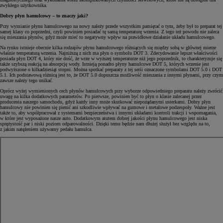
zwykłego użytkownika.
Dobry płyn hamulcowy – to znaczy jaki?
Przy wymianie płynu hamulcowego na nowy należy przede wszystkim pamiętać o tym, żeby był to preparat tej
samej klasy co poprzedni, czyli powinien posiadać tę samą temperaturę wrzenia. Z tego też powodu nie zaleca
się mieszania płynów, gdyż może mieć to negatywny wpływ na prawidłowe działanie układu hamulcowego.
Na rynku istnieje obecnie kilka rodzajów płynu hamulcowego różniących się między sobą w głównej mierze
właśnie temperaturą wrzenia. Najniższą z nich ma płyn o symbolu DOT 3. Zdecydowanie lepsze właściwości
posiada płyn DOT 4, który nie dość, że wrze w wyższej temperaturze niż jego poprzednik, to charakteryzuje się
także szybszą reakcją na absorpcję wody. Istnieją ponadto płyny hamulcowe DOT 5, których wrzenie jest
podwyższone o kilkadziesiąt stopni. Można spotkać preparaty z tej serii oznaczone symbolami DOT 5.0 i DOT
5.1. Ich podstawową różnicą jest to, że DOT 5.0 dopuszcza możliwość mieszania z innymi płynami, przy czym
zawsze należy tego unikać.
Oprócz wyżej wymienionych cech płynów hamulcowych przy wyborze odpowiedniego preparatu należy zwrócić
uwagę na kilka dodatkowych parametrów. Po pierwsze, powinien być to płyn o klasie zalecanej przez
producenta naszego samochodu, gdyż każdy inny może skutkować niepożądanymi usterkami. Dobry płyn
hamulcowy nie powinien się pienić ani szkodliwie wpływać na gumowe i metalowe podzespoły. Ważne jest
także to, aby współpracował z systemami bezpieczeństwa i innymi układami kontroli trakcji i wspomagania,
w które jest wyposażone nasze auto. Dodatkowym atutem dobrej jakości płynu hamulcowego jest niska
sprężystość par i niski poziom odparowalności. Dzięki temu będzie nam dłużej służył bez względu na to,
z jakim natężeniem używamy pedału hamulca.