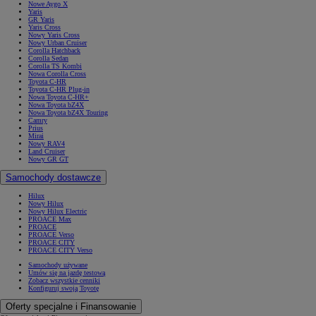
Nowe Aygo X
Yaris
GR Yaris
Yaris Cross
Nowy Yaris Cross
Nowy Urban Cruiser
Corolla Hatchback
Corolla Sedan
Corolla TS Kombi
Nowa Corolla Cross
Toyota C-HR
Toyota C-HR Plug-in
Nowa Toyota C-HR+
Nowa Toyota bZ4X
Nowa Toyota bZ4X Touring
Camry
Prius
Mirai
Nowy RAV4
Land Cruiser
Nowy GR GT
Samochody dostawcze
Hilux
Nowy Hilux
Nowy Hilux Electric
PROACE Max
PROACE
PROACE Verso
PROACE CITY
PROACE CITY Verso
Samochody używane
Umów się na jazdę testową
Zobacz wszystkie cenniki
Konfiguruj swoją Toyotę
Oferty specjalne i Finansowanie