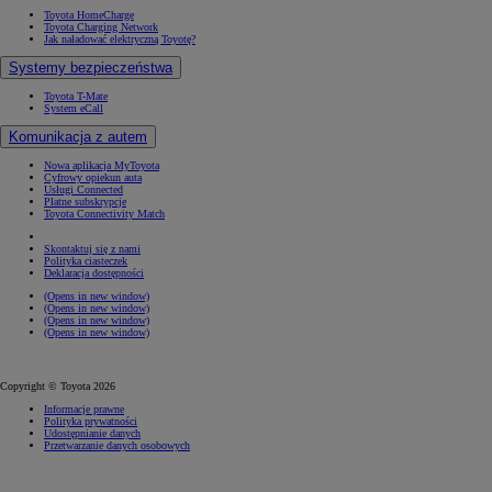
Toyota HomeCharge
Toyota Charging Network
Jak naładować elektryczną Toyotę?
Systemy bezpieczeństwa
Toyota T-Mate
System eCall
Komunikacja z autem
Nowa aplikacja MyToyota
Cyfrowy opiekun auta
Usługi Connected
Płatne subskrypcje
Toyota Connectivity Match
Skontaktuj się z nami
Polityka ciasteczek
Deklaracja dostępności
(Opens in new window)
(Opens in new window)
(Opens in new window)
(Opens in new window)
Copyright © Toyota 2026
Informacje prawne
Polityka prywatności
Udostępnianie danych
Przetwarzanie danych osobowych