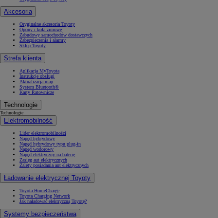
Akcesoria
Oryginalne akcesoria Toyoty
Opony i koła zimowe
Zabudowy samochodów dostawczych
Zabezpieczenia i alarmy
Sklep Toyoty
Strefa klienta
Aplikacja MyToyota
Instrukcje obsługi
Aktualizacja map
System Bluetooth®
Karty Ratownicze
Technologie
Technologie
Elektromobilność
Lider elektromobilności
Napęd hybrydowy
Napęd hybrydowy typu plug-in
Napęd wodorowy
Napęd elektryczny na baterię
Zasięg aut elektrycznych
Zalety posiadania aut elektrycznych
Ładowanie elektrycznej Toyoty
Toyota HomeCharge
Toyota Charging Network
Jak naładować elektryczną Toyotę?
Systemy bezpieczeństwa