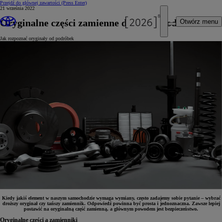
Przejdź do głównej zawartości
(Press Enter)
21 września 2022
Oryginalne części zamienne do samochodu
Otwórz menu
Jak rozpoznać oryginały od podróbek
Kiedy jakiś element w naszym samochodzie wymaga wymiany, często zadajemy sobie pytanie – wybrać
droższy oryginał czy tańszy zamiennik. Odpowiedź powinna być prosta i jednoznaczna. Zawsze lepiej
postawić na oryginalną część zamienną, a głównym powodem jest bezpieczeństwo.
Oryginalne części a zamienniki