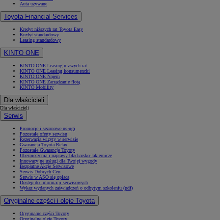
Auta używane
Toyota Financial Services
Kredyt niższych rat Toyota Easy
Kredyt standardowy
Leasing standardowy
KINTO ONE
KINTO ONE Leasing niższych rat
KINTO ONE Leasing konsumencki
KINTO ONE Najem
KINTO ONE Zarządzanie flotą
KINTO Mobility
Dla właścicieli
Dla właścicieli
Serwis
Promocje i sezonowe usługi
Pozostałe oferty serwisu
Rezerwacja wizyty w serwisie
Gwarancja Toyota Relax
Pozostałe Gwarancje Toyoty
Ubezpieczenia i naprawy blacharsko-lakiernicze
Innowacyjne usługi dla Twojej wygody
Bezpłatne Akcje Serwisowe
Serwis Dobrych Cen
Serwis w ASO się opłaca
Dostęp do informacji serwisowych
Wykaz wydanych zaświadczeń o odbytym szkoleniu (pdf)
Oryginalne części i oleje Toyota
Oryginalne części Toyoty
Oryginalne oleje Toyoty