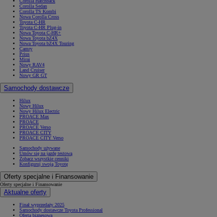
Corolla Hatchback
Corolla Sedan
Corolla TS Kombi
Nowa Corolla Cross
Toyota C-HR
Toyota C-HR Plug-in
Nowa Toyota C-HR+
Nowa Toyota bZ4X
Nowa Toyota bZ4X Touring
Camry
Prius
Mirai
Nowy RAV4
Land Cruiser
Nowy GR GT
Samochody dostawcze
Hilux
Nowy Hilux
Nowy Hilux Electric
PROACE Max
PROACE
PROACE Verso
PROACE CITY
PROACE CITY Verso
Samochody używane
Umów się na jazdę testową
Zobacz wszystkie cenniki
Konfiguruj swoją Toyotę
Oferty specjalne i Finansowanie
Oferty specjalne i Finansowanie
Aktualne oferty
Finał wyprzedaży 2025
Samochody dostawcze Toyota Professional
Oferta biznesowa