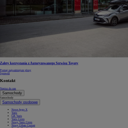
Zalety korzystania z Autoryzowanego Serwisu Toyoty
Poznaj najważniejsze plusy
Sprawdź
Kontakt
Napisz do nas
Samochody
Samochody
Samochody osobowe
Nowe Aygo X
Yaris
GR Yaris
Yaris Cross
Nowy Yaris Cross
Nowy Urban Cruiser