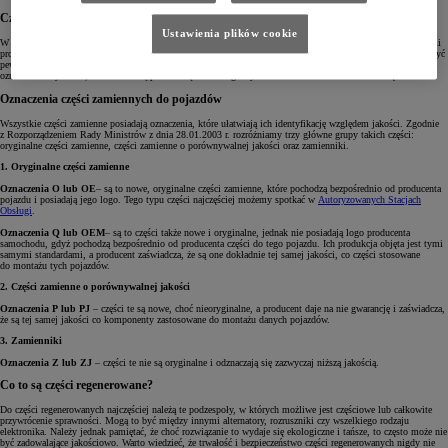
Czym różnią się oryginalne części od podróbek?
Ustawienia plików cookie
W momencie zakupu części zamiennych powinniśmy dokładnie sprawdzać ich pochodzenie i producenta. Jeśli
produkt posiada oryginalne opakowanie i jest oznakowany logotypem marki naszego samochodu, możemy być
pewni, że mamy do czynienia z oryginalną częścią zamienną. Oprócz tego stosowane są także dodatkowe
oznaczenia i symbole, które znane są pod nazwą Jednolitego Systemu Informowania o Jakości Części.
Oznaczenia części zamiennych do pojazdów
Wszystkie części zamienne posiadają oznaczenia, które ułatwiają ich identyfikację względem jakości. Zgodnie
z Rozporządzeniem Rady Ministrów z dnia 28.01.2003 r. rozróżniamy trzy główne grupy takich części:
oryginalne części zamienne, części zamienne o porównywalnej jakości oraz zamienniki.
1. Oryginalne części zamienne
Oznaczenia O lub OE
– są to nowe, oryginalne części zamienne, które pochodzą bezpośrednio od producenta
pojazdu i posiadają jego logo. Tego typu części najczęściej możemy spotkać w
Autoryzowanych Stacjach
Obsługi
.
Oznaczenia Q lub OEM
– są to części także nowe i oryginalne, jednak nie posiadają logo producenta
samochodu, gdyż pochodzą bezpośrednio od producenta części do tego pojazdu. Ich produkcja objęta jest tymi
samymi standardami, a producent zaświadcza, że są one dokładnie tej samej jakości, co części stosowane
do montażu tych pojazdów.
2. Części zamienne o porównywalnej jakości
Oznaczenia P lub PJ
– części te są nowe, choć nieoryginalne, a producent daje na nie gwarancję i zaświadcza,
że są tej samej jakości co komponenty zastosowane do montażu danych pojazdów.
3. Zamienniki
Oznaczenia Z lub ZJ
– części te nie są oryginalne i odznaczają się zazwyczaj niższą jakością.
Co to są części regenerowane?
Do części regenerowanych najczęściej należą te podzespoły, w których możliwe jest częściowe lub całkowite
przywrócenie sprawności. Mogą to być między innymi alternatory, rozruszniki czy wszelkiego rodzaju
elektronika. Należy jednak pamiętać, że choć rozwiązanie to wydaje się ekologiczne i tańsze, to często może nie
być zadowalające jakościowo. Warto wiedzieć, że trwałość i bezpieczeństwo części regenerowanych nigdy nie