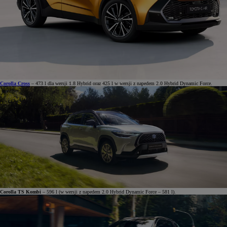
Corolla Cross
– 473 l dla wersji 1.8 Hybrid oraz 425 l w wersji z napedem 2.0 Hybrid Dynamic Force.
Corolla TS Kombi
– 596 l (w wersji z napedem 2.0 Hybrid Dynamic Force – 581 l).