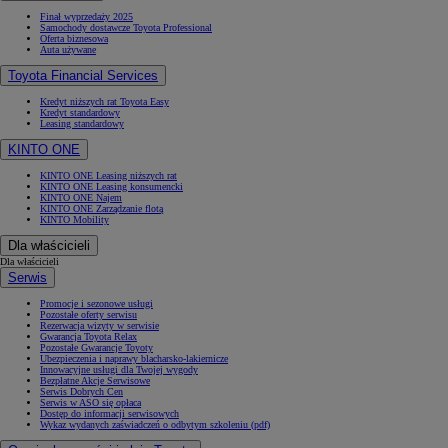
Finał wyprzedaży 2025
Samochody dostawcze Toyota Professional
Oferta biznesowa
Auta używane
Toyota Financial Services
Kredyt niższych rat Toyota Easy
Kredyt standardowy
Leasing standardowy
KINTO ONE
KINTO ONE Leasing niższych rat
KINTO ONE Leasing konsumencki
KINTO ONE Najem
KINTO ONE Zarządzanie flotą
KINTO Mobility
Dla właścicieli
Dla właścicieli
Serwis
Promocje i sezonowe usługi
Pozostałe oferty serwisu
Rezerwacja wizyty w serwisie
Gwarancja Toyota Relax
Pozostałe Gwarancje Toyoty
Ubezpieczenia i naprawy blacharsko-lakiernicze
Innowacyjne usługi dla Twojej wygody
Bezpłatne Akcje Serwisowe
Serwis Dobrych Cen
Serwis w ASO się opłaca
Dostęp do informacji serwisowych
Wykaz wydanych zaświadczeń o odbytym szkoleniu (pdf)