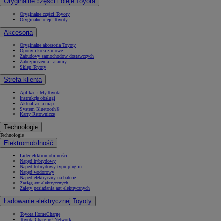
Oryginalne części i oleje Toyota
Oryginalne części Toyoty
Oryginalne oleje Toyoty
Akcesoria
Oryginalne akcesoria Toyoty
Opony i koła zimowe
Zabudowy samochodów dostawczych
Zabezpieczenia i alarmy
Sklep Toyoty
Strefa klienta
Aplikacja MyToyota
Instrukcje obsługi
Aktualizacja map
System Bluetooth®
Karty Ratownicze
Technologie
Technologie
Elektromobilność
Lider elektromobilności
Napęd hybrydowy
Napęd hybrydowy typu plug-in
Napęd wodorowy
Napęd elektryczny na baterię
Zasięg aut elektrycznych
Zalety posiadania aut elektrycznych
Ładowanie elektrycznej Toyoty
Toyota HomeCharge
Toyota Charging Network