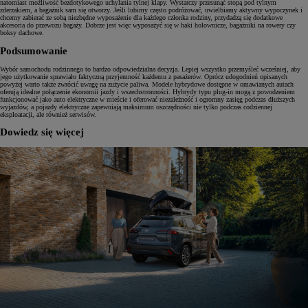
natomiast możliwość bezdotykowego uchylania tylnej klapy. Wystarczy przesunąć stopą pod tylnym
zderzakiem, a bagażnik sam się otworzy. Jeśli lubimy często podróżować, uwielbiamy aktywny wypoczynek i
chcemy zabierać ze sobą niezbędne wyposażenie dla każdego członka rodziny, przydadzą się dodatkowe
akcesoria do przewozu bagaży. Dobrze jest więc wyposażyć się w haki holownicze, bagażniki na rowery czy
boksy dachowe.
Podsumowanie
Wybór samochodu rodzinnego to bardzo odpowiedzialna decyzja. Lepiej wszystko przemyśleć wcześniej, aby
jego użytkowanie sprawiało faktyczną przyjemność każdemu z pasażerów. Oprócz udogodnień opisanych
powyżej warto także zwrócić uwagę na zużycie paliwa. Modele hybrydowe dostępne w omawianych autach
oferują idealne połączenie ekonomii jazdy i wszechstronności. Hybrydy typu plug-in mogą z powodzeniem
funkcjonować jako auto elektryczne w mieście i oferować niezależność i ogromny zasięg podczas dłuższych
wyjazdów, a pojazdy elektryczne zapewniają maksimum oszczędności nie tylko podczas codziennej
eksploatacji, ale również serwisów.
Dowiedz się więcej