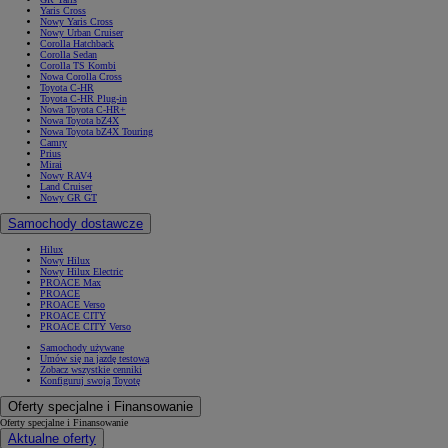
Yaris Cross
Nowy Yaris Cross
Nowy Urban Cruiser
Corolla Hatchback
Corolla Sedan
Corolla TS Kombi
Nowa Corolla Cross
Toyota C-HR
Toyota C-HR Plug-in
Nowa Toyota C-HR+
Nowa Toyota bZ4X
Nowa Toyota bZ4X Touring
Camry
Prius
Mirai
Nowy RAV4
Land Cruiser
Nowy GR GT
Samochody dostawcze
Hilux
Nowy Hilux
Nowy Hilux Electric
PROACE Max
PROACE
PROACE Verso
PROACE CITY
PROACE CITY Verso
Samochody używane
Umów się na jazdę testową
Zobacz wszystkie cenniki
Konfiguruj swoją Toyotę
Oferty specjalne i Finansowanie
Oferty specjalne i Finansowanie
Aktualne oferty