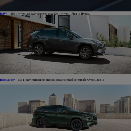
RAV4
– 580 l w wersjach hybrydowych oraz 520 l w wersji Plug-in Hybrid.
Highlander
– 658 l (przy rozłożonym trzecim rzędzie siedzeń pojemność wynosi 268 l).