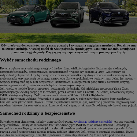
Gdy przybywa domowników, rosną nasze potrzeby i wymagania względem samochodu. Rodzinne auto
to szeroka definicja, w której mieści się wiele pojazdów spełniających konkretne zadania, oferujących
przestrzeń i wygodę jazdy. Przyjrzyjmy się najnowszym rodzinnym propozycjom Toyoty.
Wybór samochodu rodzinnego
Kryteria wyboru auta rodzinnego mogą być bardzo różne: wielkość bagażnika, liczba miejsc siedzących,
dostępność schowków, bezpieczeństwo, funkcjonalność, wygoda czy ekonomia jazdy. Wiele zależy od
indywidualnych potrzeb. Czy będziemy wozić ze sobą noworodka, czy dwoje dzieci w wieku szkolnym? A
może poszukujemy naprawdę pojemnego samochodu dla wielopokoleniowej rodziny i psa. Jedno jest pewne –
wszyscy muszą czuć się w nim bezpiecznie i komfortowo. Dlatego zanim podejmiemy ostateczną decyzję,
warto najpierw ustalić, co tak naprawdę będzie dla nas najważniejsze.
Jeśli chodzi o modele Toyoty, propozycji rodzinnych nie brakuje. Od miejskiego crossovera Yarisa Cross
zapewniającego wysoką pozycję za kierownicą, przez Corollę Cross i Corollę TS Kombi, nowoczesną Toyotę
C-HR, elektryczną Toyotę bZ4X, po pojemne i pakowne SUV-y: RAV4 i Highlander.
Mamy więc w czym wybierać! Wszystkie te samochody łączą w sobie najwyższy poziom bezpieczeństwa i
komfortu oraz jakość marki Toyota. Różnią się natomiast liczbą miejsc, wielkością przestrzeni bagażowej oraz
napędem, którego charakterystyka musi korespondować z tym, w jaki sposób będziemy użytkować nasz pojazd.
Samochód rodzinny a bezpieczeństwo
Najważniejszym elementem, na który warto zwrócić uwagę,
wybierając rodzinny samochód
, jest bez wątpienia
bezpieczeństwo. Punkty do mocowania fotelików dziecięcych ISOFIX to od dawna standard. Posiadają je
wszystkie modele Toyoty, podobnie jak i wyłącznik przedniej poduszki powietrznej pasażera z przodu, który
pozwala wozić najmniejszego członka rodziny najbliżej kierowcy. Jeśli chodzi o poduszki powietrzne, Toyota
nie idzie tu na kompromisy. Komplet 7 poduszek to absolutny standard. Są to nie tylko poduszki dla