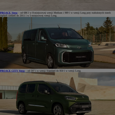
PROACE Verso
– od 686 l w 8-miejscowej wersji Medium i 989 l w wersji Long przy rozłożonych trzech
rzędach siedzeń do 2011 l w 5-miejscowej wersji Long.
PROACE CITY Verso
– od 597 l w wersji Standard do 850 l w wersji Long.