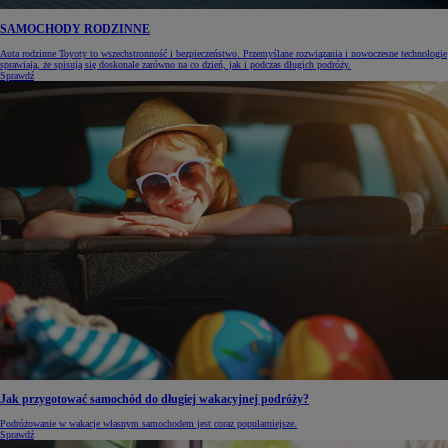
SAMOCHODY RODZINNE
Auta rodzinne Toyoty to wszechstronność i bezpieczeństwo. Przemyślane rozwiązania i nowoczesne technologie
sprawiają, że spisują się doskonale zarówno na co dzień, jak i podczas długich podróży.
Sprawdź
Jak przygotować samochód do długiej wakacyjnej podróży?
Podróżowanie w wakacje własnym samochodem jest coraz popularniejsze.
Sprawdź