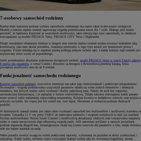
7-osobowy samochód rodzinny
Bardzo duże znaczenie podczas wyboru samochodu rodzinnego ma często także liczba miejsc siedzących.
Modele z trzecim rzędem siedzeń zapewniają wygodę podróżowania nawet dla 7 osób. Dlatego jeśli mamy
pewność, że będziemy korzystać ze wszystkich możliwości, jakie oferują tego typu samochody, to idealnym
rozwiązaniem są modele PROACE Verso, PROACE CITY Verso i Highlander.
Dzięki niezależnie składanym fotelom w drugim oraz trzecim rzędzie siedzeń można stworzyć dokładnie taką
kombinację, jaka nam akurat potrzebna. Aranżacja przestrzeni w tego typu autach jest niezmiernie prosta i
wygodna. Fotele składają się w zupełnie płaską podłogę jednym ruchem ręki, a każdy kolejny rząd siedzeń jest
usytuowany nieco wyżej od poprzedniego.
Jeżeli potrzebujemy absolutne maksimum dostępnych siedzeń,
model PROACE Verso w wersji Family oferuje
8 miejsc dla pasażerów
, a wersje Combi i Business są dostępne z dwuosobową przednią kanapą, która
powiększa możliwości auta do aż 9 siedzeń.
Funkcjonalność samochodu rodzinnego
Kupując samochód rodzinny
, oczywiście interesuje nas także jego funkcjonalność i praktyczne udogodnienia.
Na komfort i wygodę podróżowania wszystkich pasażerów składa się wiele małych elementów i drobnych
dodatków, bez których trudno sobie wyobrazić choćby najkrótszą trasę. Należy do nich bez wątpienia
automatyczna klimatyzacja, i to najlepiej w formie wielostrefowej. Dzięki takiemu rozwiązaniu każdy pasażer
może ustawić sobie najbardziej odpowiednią temperaturę. Kolejna kwestia to dodatkowe schowki oraz miejsca i
uchwyty na kubki. Im więcej jest ich wokół nas, tym lepiej. Docenimy je zwłaszcza podczas dłuższych
podróży.
W dzisiejszych czasach trudno jest także sobie wyobrazić samochód bez multimediów i możliwości kontaktu ze
światem. Gniazdka 12 V czy porty USB-C do ładowania telefonów i urządzeń mobilnych to dziś już standard.
System multimedialny Toyota Smart Connect z możliwością aktualizacji zdalnych oraz wskazywania natężenia
ruchu w czasie rzeczywistym daje olbrzymią wygodę jazdy. Jeśli natomiast myślimy o naszych pociechach
podczas naprawdę długich tras, niezastąpionym okaże się system rozrywki dla pasażerów z tyłu, dzięki któremu
nikt nie będzie narzekał na nudę.
Warto ponadto zwrócić uwagę na wybór praktycznej tapicerki, wykonanej na przykład ze skóry syntetycznej i
naturalnej. Każdy rodzic, któremu często zwyczajnie brakuje wolnej ręki do otworzenia bagażnika, doceni