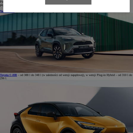
Poniższe zestawienie obejmuje wszystkie rodzinne modele Toyoty. Wyznacznikiem jest największa możliwa
pojemność bagażnika mierzona do linii okna, przy rozłożonych wszystkich siedzeniach:
Yaris Cross
– 397 l w wersji z napędem na przednią oś i 320 l w wersji 4x4.
Toyota C-HR
– od 388 l do 348 l (w zależności od wersji napędowej), w wersji Plug-in Hybrid – od 310 l do
296
l.