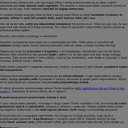
Zdenerwowany, zestresowany, a do tego mający pełną swobodę przemieszczania się po całym wnętrzu
samochodu pies
może stanowić realne zagrożenie
. Nie jesteśmy w stanie przewidzieć wszystkich sytuacji na
drodze, ani też tego, kiedy będziemy
zmuszeni do nagłego hamowania.
Co podczas sytuacji awaryjnej może się dziać z naszym psem? Może on zostać
bezwładnie wyrzucany do
przodu, uderzyć w szybę lub przednie fotele, zranić zarówno siebie, jak i nas.
Aby tak się nie stało,
należy psa odpowiednio zabezpieczyć
lub przymocować. Ważne jest przy tym, by nasz
pupil miał stały dostęp do świeżego powietrza. Nie wolno też zapominać o odpowiednio częstym pojeniu go,
zwłaszcza podczas upałów.
Sposoby przewożenia czworonoga w samochodzie
Sposobów na bezpieczne przewożenie psa w samochodzie jest kilka. Wiele zależy tu oczywiście
od
rozmiaru
naszego pupila. Inaczej będziemy przewozili yorka czy teriera, a inaczej owczarka lub doga.
Większe psy mogą być
przewożone w bagażniku
, o ile dysponujemy samochodem typu van lub kombi.
Musimy tylko zainstalować tam specjalne
klatki
i zadbać o to, by nasz pupil miał stały dostęp świeżego
powietrza. Żeby się nie nudził w czasie podróży i czuł się tam komfortowo, warto klatkę tę wyposażyć w matę
ochronną, ulubiony kocyk i zabawkę.
Jeżeli chcemy przewozić w bagażniku mniejsze psy, możemy się zastanowić nad wyborem
specjalnych kojców
lub transporterów.
Alternatywnym rozwiązaniem jest przewożenie psa
na tylnym siedzeniu
. O jego bezpieczeństwo możemy
zadbać, kupując
specjalne szelki
wyposażone w uchwyty mocowane do gniazd pasów bezpieczeństwa. Można
też do przewożenia psa wykorzystać specjalną
matę przypominającą hamak
.
W ofercie akcesoriów autoryzowanego serwisu Toyoty znajdziesz
szelki samochodowe dla psa
(Opens in new
window)
. Zapraszamy do serwisu Toyoty, aby je zamówić.
Konsekwencje prawne pozostawienia zwierząt w aucie
O czym jeszcze należy pamiętać, wyruszając w drogę z psem? Przede wszystkim o tym, że zwierząt
nie wolno
pozostawiać samych w samochodzie
, zwłaszcza w słoneczne i upalne dni. Wnętrze pojazdu bardzo szybko
się rozgrzewa. Przebywanie w nim
może zagrozić zdrowiu i życiu
naszego czworonożnego przyjaciela.
Pozostawienie psa w rozgrzanym samochodzie, bez dostępu do świeżego powietrza, wiąże się też z
konsekwencjami prawnymi i
karą finansową
w wysokości nawet 500 zł. Niekiedy doliczyć do tego
trzeba
koszty wymiany szyby
, która zostanie wybita, gdy osoby postronne będą ratowały życie naszego psa.
Podsumowanie