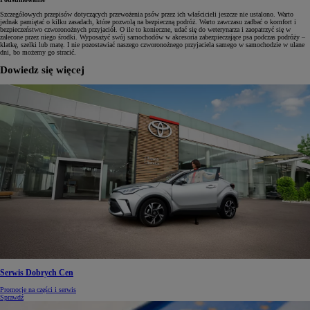
Szczegółowych przepisów dotyczących przewożenia psów przez ich właścicieli jeszcze nie ustalono. Warto
jednak pamiętać o kilku zasadach, które pozwolą na bezpieczną podróż. Warto zawczasu zadbać o komfort i
bezpieczeństwo czworonożnych przyjaciół. O ile to konieczne, udać się do weterynarza i zaopatrzyć się w
zalecone przez niego środki. Wyposażyć swój samochodów w akcesoria zabezpieczające psa podczas podróży –
klatkę, szelki lub matę. I nie pozostawiać naszego czworonożnego przyjaciela samego w samochodzie w ulane
dni, bo możemy go stracić.
Dowiedz się więcej
Serwis Dobrych Cen
Promocje na części i serwis
Sprawdź