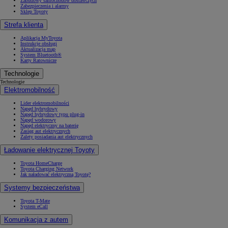
Zabudowy samochodów dostawczych
Zabezpieczenia i alarmy
Sklep Toyoty
Strefa klienta
Aplikacja MyToyota
Instrukcje obsługi
Aktualizacja map
System Bluetooth®
Karty Ratownicze
Technologie
Technologie
Elektromobilność
Lider elektromobilności
Napęd hybrydowy
Napęd hybrydowy typu plug-in
Napęd wodorowy
Napęd elektryczny na baterię
Zasięg aut elektrycznych
Zalety posiadania aut elektrycznych
Ładowanie elektrycznej Toyoty
Toyota HomeCharge
Toyota Charging Network
Jak naładować elektryczną Toyotę?
Systemy bezpieczeństwa
Toyota T-Mate
System eCall
Komunikacja z autem