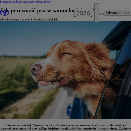
Przejdź do głównej zawartości
(Press Enter)
Jak przewozić psa w samochodzie
Otwórz menu
Aktualne przepisy prawne i obowiązki właściciela
Lato to czas wakacji. Często przez cały rok czekamy na ten moment, kiedy wraz z całą rodziną i
naszymi czworonożnymi przyjaciółmi będziemy mogli wsiąść do samochodu i ruszyć w drogę. Zanim to