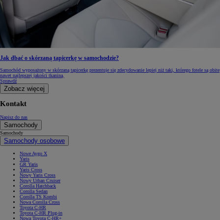
Jak dbać o skórzaną tapicerkę w samochodzie?
Samochód wyposażony w skórzaną tapicerkę prezentuje się zdecydowanie lepiej niż taki, którego fotele są obite
nawet najlepszej jakości tkaniną.
Sprawdź
Zobacz więcej
Kontakt
Napisz do nas
Samochody
Samochody
Samochody osobowe
Nowe Aygo X
Yaris
GR Yaris
Yaris Cross
Nowy Yaris Cross
Nowy Urban Cruiser
Corolla Hatchback
Corolla Sedan
Corolla TS Kombi
Nowa Corolla Cross
Toyota C-HR
Toyota C-HR Plug-in
Nowa Toyota C-HR+