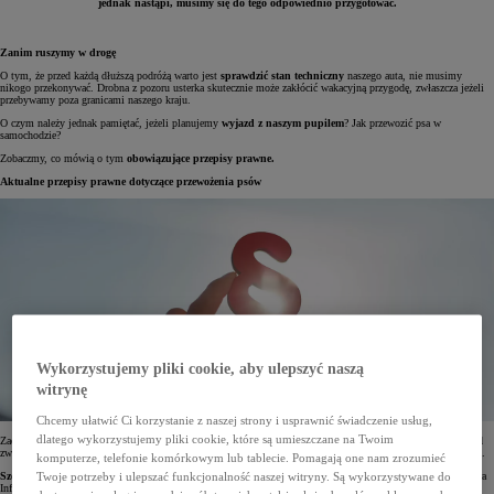
jednak nastąpi, musimy się do tego odpowiednio przygotować.
Zanim ruszymy w drogę
O tym, że przed każdą dłuższą podróżą warto jest
sprawdzić stan techniczny
naszego auta, nie musimy
nikogo przekonywać. Drobna z pozoru usterka skutecznie może zakłócić wakacyjną przygodę, zwłaszcza jeżeli
przebywamy poza granicami naszego kraju.
O czym należy jednak pamiętać, jeżeli planujemy
wyjazd z naszym pupilem
? Jak przewozić psa w
samochodzie?
Zobaczmy, co mówią o tym
obowiązujące przepisy prawne.
Aktualne przepisy prawne dotyczące przewożenia psów
Wykorzystujemy pliki cookie, aby ulepszyć naszą
witrynę
Chcemy ułatwić Ci korzystanie z naszej strony i usprawnić świadczenie usług,
dlatego wykorzystujemy pliki cookie, które są umieszczane na Twoim
Zacznijmy od Ustawy z dnia 21 sierpnia 1997 r. o ochronie zwierząt. Art. 6. pkt 1a. zabrania znęcania się nad
zwierzętami, przez które rozumie się też transport zwierząt w sposób powodujący ich zbędne cierpienie i stres.
komputerze, telefonie komórkowym lub tablecie. Pomagają one nam zrozumieć
Szczegółowe warunki i sposób transportu zwierząt
, w tym również psów, określa Rozporządzenie Ministra
Twoje potrzeby i ulepszać funkcjonalność naszej witryny. Są wykorzystywane do
Infrastruktury z dnia 6 października 2003 r. Dokument ten odnosi się jednak głównie do transportu o