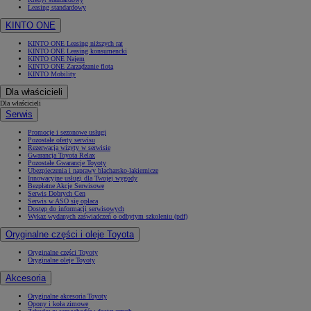
Leasing standardowy
KINTO ONE
KINTO ONE Leasing niższych rat
KINTO ONE Leasing konsumencki
KINTO ONE Najem
KINTO ONE Zarządzanie flotą
KINTO Mobility
Dla właścicieli
Dla właścicieli
Serwis
Promocje i sezonowe usługi
Pozostałe oferty serwisu
Rezerwacja wizyty w serwisie
Gwarancja Toyota Relax
Pozostałe Gwarancje Toyoty
Ubezpieczenia i naprawy blacharsko-lakiernicze
Innowacyjne usługi dla Twojej wygody
Bezpłatne Akcje Serwisowe
Serwis Dobrych Cen
Serwis w ASO się opłaca
Dostęp do informacji serwisowych
Wykaz wydanych zaświadczeń o odbytym szkoleniu (pdf)
Oryginalne części i oleje Toyota
Oryginalne części Toyoty
Oryginalne oleje Toyoty
Akcesoria
Oryginalne akcesoria Toyoty
Opony i koła zimowe