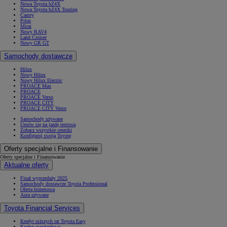
Nowa Toyota bZ4X
Nowa Toyota bZ4X Touring
Camry
Prius
Mirai
Nowy RAV4
Land Cruiser
Nowy GR GT
Samochody dostawcze
Hilux
Nowy Hilux
Nowy Hilux Electric
PROACE Max
PROACE
PROACE Verso
PROACE CITY
PROACE CITY Verso
Samochody używane
Umów się na jazdę testową
Zobacz wszystkie cenniki
Konfiguruj swoją Toyotę
Oferty specjalne i Finansowanie
Oferty specjalne i Finansowanie
Aktualne oferty
Finał wyprzedaży 2025
Samochody dostawcze Toyota Professional
Oferta biznesowa
Auta używane
Toyota Financial Services
Kredyt niższych rat Toyota Easy
Kredyt standardowy