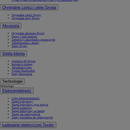
Oryginalne części i oleje Toyota
Oryginalne części Toyoty
Oryginalne oleje Toyoty
Akcesoria
Oryginalne akcesoria Toyoty
Opony i koła zimowe
Zabudowy samochodów dostawczych
Zabezpieczenia i alarmy
Sklep Toyoty
Strefa klienta
Aplikacja MyToyota
Instrukcje obsługi
Aktualizacja map
System Bluetooth®
Karty Ratownicze
Technologie
Technologie
Elektromobilność
Lider elektromobilności
Napęd hybrydowy
Napęd hybrydowy typu plug-in
Napęd wodorowy
Napęd elektryczny na baterię
Zasięg aut elektrycznych
Zalety posiadania aut elektrycznych
Ładowanie elektrycznej Toyoty