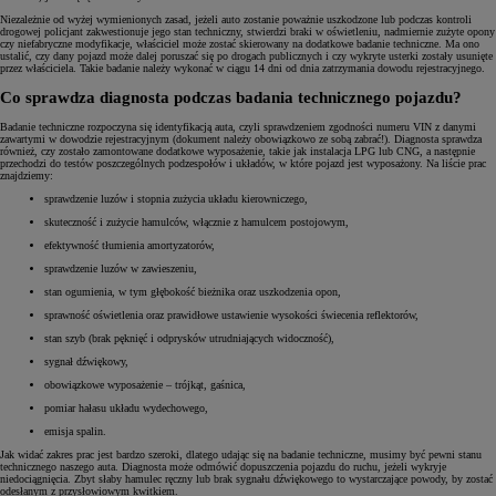
Niezależnie od wyżej wymienionych zasad, jeżeli auto zostanie poważnie uszkodzone lub podczas kontroli
drogowej policjant zakwestionuje jego stan techniczny, stwierdzi braki w oświetleniu, nadmiernie zużyte opony
czy niefabryczne modyfikacje, właściciel może zostać skierowany na dodatkowe badanie techniczne. Ma ono
ustalić, czy dany pojazd może dalej poruszać się po drogach publicznych i czy wykryte usterki zostały usunięte
przez właściciela. Takie badanie należy wykonać w ciągu 14 dni od dnia zatrzymania dowodu rejestracyjnego.
Co sprawdza diagnosta podczas badania technicznego pojazdu?
Badanie techniczne rozpoczyna się identyfikacją auta, czyli sprawdzeniem zgodności numeru VIN z danymi
zawartymi w dowodzie rejestracyjnym (dokument należy obowiązkowo ze sobą zabrać!). Diagnosta sprawdza
również, czy zostało zamontowane dodatkowe wyposażenie, takie jak instalacja LPG lub CNG, a następnie
przechodzi do testów poszczególnych podzespołów i układów, w które pojazd jest wyposażony. Na liście prac
znajdziemy:
sprawdzenie luzów i stopnia zużycia układu kierowniczego,
skuteczność i zużycie hamulców, włącznie z hamulcem postojowym,
efektywność tłumienia amortyzatorów,
sprawdzenie luzów w zawieszeniu,
stan ogumienia, w tym głębokość bieżnika oraz uszkodzenia opon,
sprawność oświetlenia oraz prawidłowe ustawienie wysokości świecenia reflektorów,
stan szyb (brak pęknięć i odprysków utrudniających widoczność),
sygnał dźwiękowy,
obowiązkowe wyposażenie – trójkąt, gaśnica,
pomiar hałasu układu wydechowego,
emisja spalin.
Jak widać zakres prac jest bardzo szeroki, dlatego udając się na badanie techniczne, musimy być pewni stanu
technicznego naszego auta. Diagnosta może odmówić dopuszczenia pojazdu do ruchu, jeżeli wykryje
niedociągnięcia. Zbyt słaby hamulec ręczny lub brak sygnału dźwiękowego to wystarczające powody, by zostać
odesłanym z przysłowiowym kwitkiem.