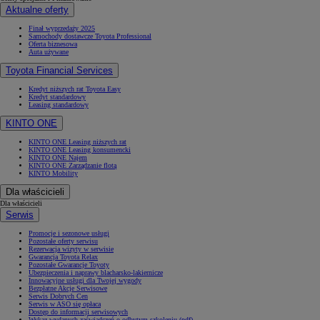
Aktualne oferty
Finał wyprzedaży 2025
Samochody dostawcze Toyota Professional
Oferta biznesowa
Auta używane
Toyota Financial Services
Kredyt niższych rat Toyota Easy
Kredyt standardowy
Leasing standardowy
KINTO ONE
KINTO ONE Leasing niższych rat
KINTO ONE Leasing konsumencki
KINTO ONE Najem
KINTO ONE Zarządzanie flotą
KINTO Mobility
Dla właścicieli
Dla właścicieli
Serwis
Promocje i sezonowe usługi
Pozostałe oferty serwisu
Rezerwacja wizyty w serwisie
Gwarancja Toyota Relax
Pozostałe Gwarancje Toyoty
Ubezpieczenia i naprawy blacharsko-lakiernicze
Innowacyjne usługi dla Twojej wygody
Bezpłatne Akcje Serwisowe
Serwis Dobrych Cen
Serwis w ASO się opłaca
Dostęp do informacji serwisowych
Wykaz wydanych zaświadczeń o odbytym szkoleniu (pdf)