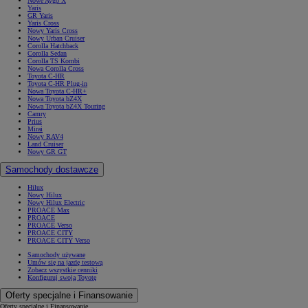
Nowe Aygo X
Yaris
GR Yaris
Yaris Cross
Nowy Yaris Cross
Nowy Urban Cruiser
Corolla Hatchback
Corolla Sedan
Corolla TS Kombi
Nowa Corolla Cross
Toyota C-HR
Toyota C-HR Plug-in
Nowa Toyota C-HR+
Nowa Toyota bZ4X
Nowa Toyota bZ4X Touring
Camry
Prius
Mirai
Nowy RAV4
Land Cruiser
Nowy GR GT
Samochody dostawcze
Hilux
Nowy Hilux
Nowy Hilux Electric
PROACE Max
PROACE
PROACE Verso
PROACE CITY
PROACE CITY Verso
Samochody używane
Umów się na jazdę testową
Zobacz wszystkie cenniki
Konfiguruj swoją Toyotę
Oferty specjalne i Finansowanie
Oferty specjalne i Finansowanie