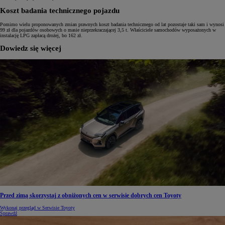
Koszt badania technicznego pojazdu
Pomimo wielu proponowanych zmian prawnych koszt badania technicznego od lat pozostaje taki sam i wynosi
99 zł dla pojazdów osobowych o masie nieprzekraczającej 3,5 t. Właściciele samochodów wyposażonych w
instalację LPG zapłacą drożej, bo 162 zł.
Dowiedz się więcej
Przed zimą skorzystaj z obniżonych cen w serwisie dobrych cen Toyoty
Wykonaj przegląd w Serwisie Toyoty
Sprawdź