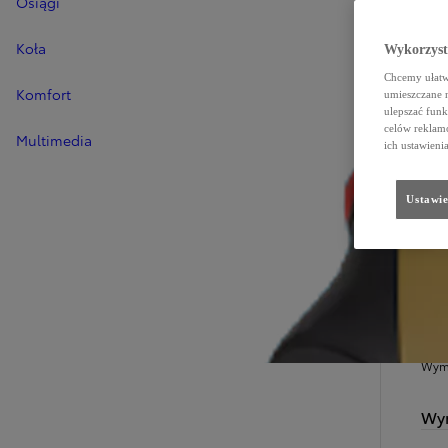
Osiągi
Koła
Wykorzystu
Chcemy ułatwi
Komfort
umieszczane 
ulepszać funk
celów reklamo
Multimedia
ich ustawieni
Ustawie
SZC
W
Wymi
Wym