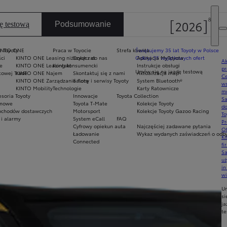
ę testową
Podsumowanie
e Toyoty
INTO ONE
Praca w Toyocie
Strefa klienta
Świętujemy 35 lat Toyoty w Polsce
ci
KINTO ONE Leasing niższych rat
Dołącz do nas
Odkryj 35 wyjątkowych ofert
Aplikacja MyToyota
Ak
e
KINTO ONE Leasing konsumencki
Kontakt
Instrukcje obsługi
pr
Umów się na jazdę testową
towej Trade
KINTO ONE Najem
Skontaktuj się z nami
Aktualizacja map
Ce
KINTO ONE Zarządzanie flotą
Salony i serwisy Toyoty
System Bluetooth®
ws
KINTO Mobility
Technologie
Karty Ratownicze
mo
soria Toyoty
Innowacje
Toyota Collection
S
imowe
Toyota T-Mate
Kolekcje Toyoty
do
chodów dostawczych
Motorsport
Kolekcje Toyoty Gazoo Racing
To
 i alarmy
System eCall
FAQ
Pr
Cyfrowy opiekun auta
Najczęściej zadawane pytania
Of
Ładowanie
Wykaz wydanych zaświadczeń o odbyt
KI
Connected
fi
S
u
in
w
U
si
ja
te