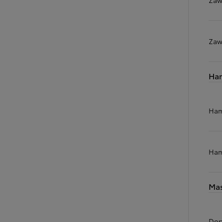
Zaw
Ha
Ham
Ham
Mas
Dop