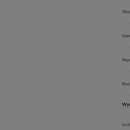
Dłu
Sze
Wys
Roz
Wy
Lic