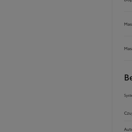
Mas
Od
105 300 zł
Corolla Hatchback
HYBRID
Mas
B
Syst
Czu
Aut