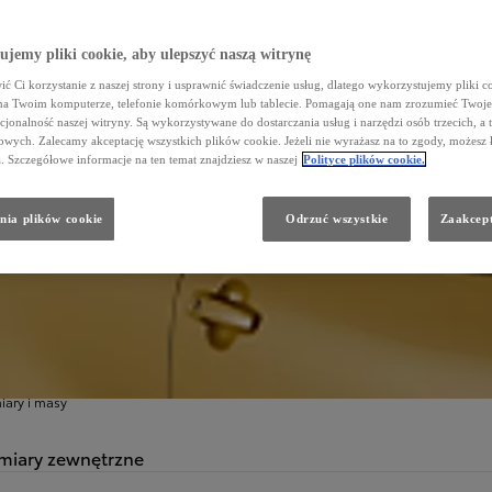
jemy pliki cookie, aby ulepszyć naszą witrynę
ć Ci korzystanie z naszej strony i usprawnić świadczenie usług, dlatego wykorzystujemy pliki co
na Twoim komputerze, telefonie komórkowym lub tablecie. Pomagają one nam zrozumieć Twoje 
cjonalność naszej witryny. Są wykorzystywane do dostarczania usług i narzędzi osób trzecich, a 
wych. Zalecamy akceptację wszystkich plików cookie. Jeżeli nie wyrażasz na to zgody, możesz 
a. Szczegółowe informacje na ten temat znajdziesz w naszej
Polityce plików cookie.
nia plików cookie
Odrzuć wszystkie
Zaakcept
ZEGÓŁOWE DANE
ymiary
ary i masy
iary zewnętrzne