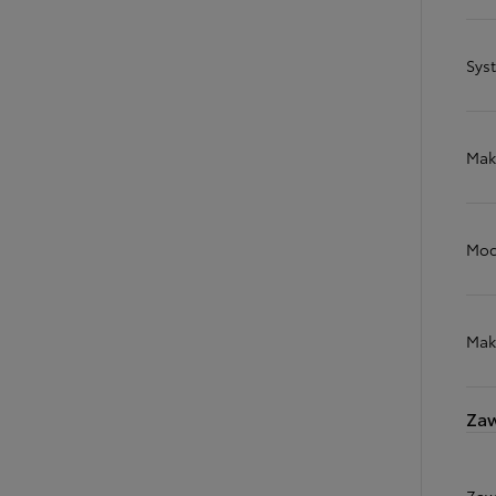
Sys
Mak
Moc
Mak
Zaw
Zaw