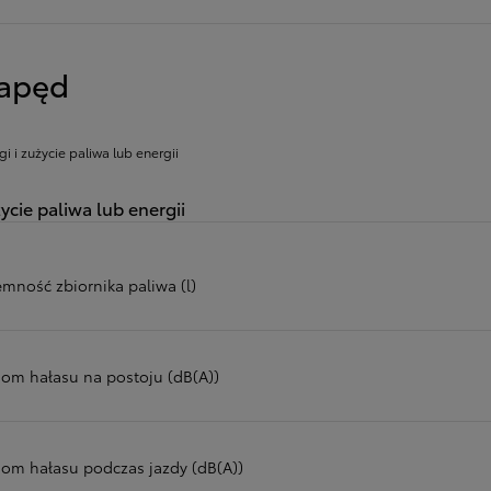
apęd
gi i zużycie paliwa lub energii
ycie paliwa lub energii
emność zbiornika paliwa (l)
iom hałasu na postoju (dB(A))
iom hałasu podczas jazdy (dB(A))