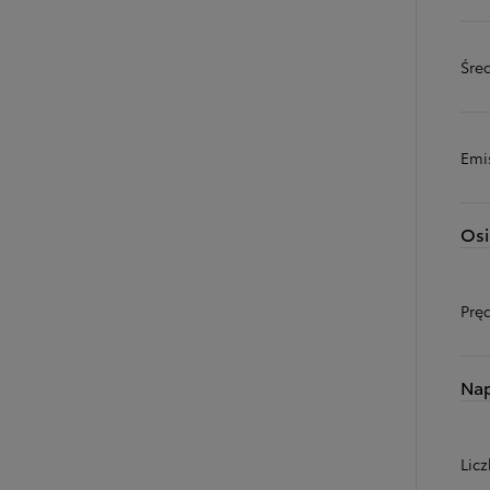
Śred
Emi
Osi
Prę
Na
Licz