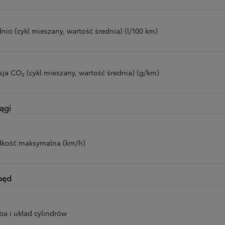
nio (cykl mieszany, wartość średnia) (l/100 km)
sja CO₂ (cykl mieszany, wartość średnia) (g/km)
ągi
dkość maksymalna (km/h)
pęd
ba i układ cylindrów