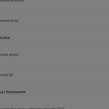
ieszenie tył
mulce
ulce przód
ulce tył
a i holowanie
uszczalna masa całkowita pojazdu (kg)