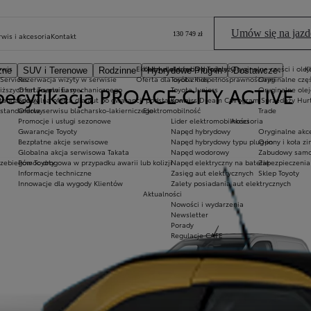
Umów się na jazd
130 749 zł
rwis i akcesoria
Kontakt
rwis
Ekobonus dla hybryd Toyoty
Kluby dla dzieci i młodzieży
Oryginalne części i olej
K
zne
SUV i Terenowe
Rodzinne
Hybrydowe Plug-in
Dostawcze
 Services
Rezerwacja wizyty w serwisie
Oferta dla osób z niepełnosprawnościami
Toyota Kids
Oryginalne częś
pecyfikacja PROACE CITY ACTIVE
iższych rat Toyota Easy
Oferta serwisu mechanicznego
Toyota Juniors
Oryginalne olej
standardowy
Specjalna oferta dla aut po gwarancji podstawowej
Konkurs Dream Car
Program Sprzedaży Hur
 standardowy
Oferta serwisu blacharsko-lakierniczego
Elektromobilność
Trade
Promocje i usługi sezonowe
Lider elektromobilności
Akcesoria
Gwarancje Toyoty
Napęd hybrydowy
Oryginalne akce
Bezpłatne akcje serwisowe
Napęd hybrydowy typu plug-in
Opony i koła z
Globalna akcja serwisowa Takata
Napęd wodorowy
Zabudowy samo
rzebiegów Toyoty
Pomoc drogowa w przypadku awarii lub kolizji
Napęd elektryczny na baterię
Zabezpieczenia
Informacje techniczne
Zasięg aut elektrycznych
Sklep Toyoty
Innowacje dla wygody Klientów
Zalety posiadania aut elektrycznych
Aktualności
Nowości i wydarzenia
Newsletter
Porady
Regulacje CAFE