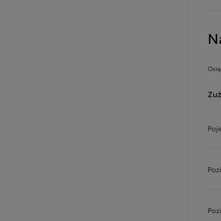
N
Osią
Zuż
Poj
Od
81 900 zł
Yaris Cross
Poz
HYBRID
Poz