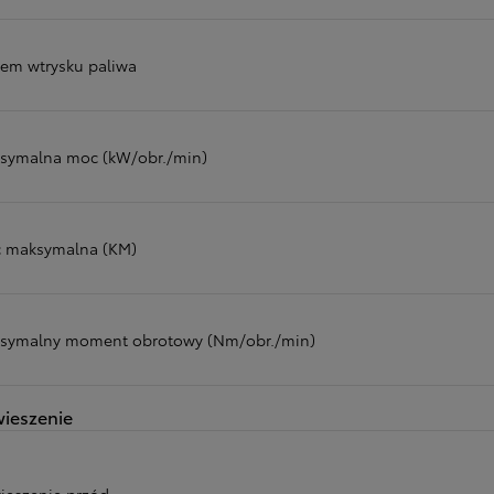
tem wtrysku paliwa
symalna moc (kW/obr./min)
 maksymalna (KM)
symalny moment obrotowy (Nm/obr./min)
ieszenie
ieszenie przód