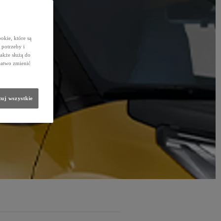
okie, które są
potrzeby i
także służą do
łatwo zmienić
uj wszystkie