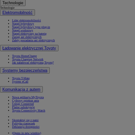
Technologie
Technologie
Elektromobilność
Lider elektromobilności
Napęd hybrydowy
Napęd hybrydowy typu plug-in
Napęd wodorowy
Napęd elektryczny na baterię
Zasięg aut elektrycznych
Zalety posiadania aut elektrycznych
Ładowanie elektrycznej Toyoty
Toyota HomeCharge
Toyota Charging Network
Jak naładować elektryczną Toyotę?
Systemy bezpieczeństwa
Toyota T-Mate
System eCall
Komunikacja z autem
Nowa aplikacja MyToyota
Cyfrowy opiekun auta
Usługi Connected
Płatne subskrypcje
Toyota Connectivity Match
Skontaktuj się z nami
Polityka ciasteczek
Deklaracja dostępności
(Opens in new window)