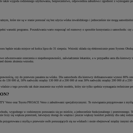
ale także wygoda codziennego użytkowania, bezpieczeństwo, odpowiednia zabudowa i zgodność z wymogami pr
?
ym, które nie są w stanie poruszać się bez użycia wózka inwalidzkiego i jednocześnie nie mogą samodzielnie
pełni warunki programu. Poszukiwania warto rozpocząć od rozmowy o sposobie korzystania z samochodu: czy a
oru będzie miała miejsce od końca lipca do 31 sierpnia. Wnioski składa się elektronicznie przez System Obsł
e odwzorowanie orzeczenia o niepełnosprawności, zaświadczenie lekarskie, a w przypadku auta dla kierowcy 
przed dniem złożenia wniosku.
sprawnością, czy do przewozu pasażera na wózku. Dla samochodu dla kierowcy dofinansowanie wynosi 80% ce
du do 130 000 zł, 50% nadwyżki między 130 000 zł a 200 000 zł oraz 30% nadwyżki między 200 000 zł a 230 
 właśnie z tego powodu tak duże znaczenie ma wybór modelu, który nie tylko spełnia wymagania techniczne pr
FRON?
Verso oraz Toyota PROACE Verso z zabudowami specjalistycznymi. To rozwiązania przygotowane z myślą o ł
odu, wygodnego w codziennym poruszaniu się po mieście, a jednocześnie funkcjonalnego i przestronnego. To
liczy się większa przestrzeń, łatwiejszy dostęp do wnętrza i jeszcze większy komfort podróży dla całej rodz
a przygotowana z myślą o przewozie osób poruszających się na wózkach i może obejmować między innymi obni