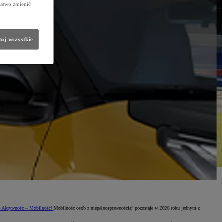
łatwo zmienić
uj wszystkie
 Aktywność – Mobilność!
Mobilność osób z niepełnosprawnością” pozostaje w 2026 roku jednym z