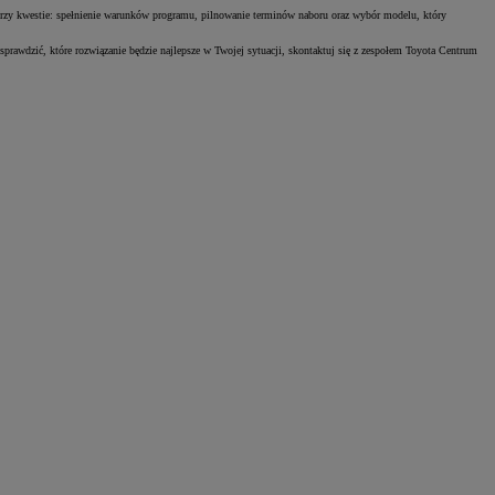
rzy kwestie: spełnienie warunków programu, pilnowanie terminów naboru oraz wybór modelu, który
rawdzić, które rozwiązanie będzie najlepsze w Twojej sytuacji, skontaktuj się z zespołem Toyota Centrum