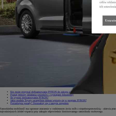
celów reklamo
ich ustawieni
Ustawie
Kto może otrzymać dofinansowanie PFRON do zakupu samochodu?
Poznaj terminy składania wniosków i wymagane dokumenty
Ile wynosi dofinansowanie PFRON?
Jakie modele Toyoty szczególnie dobrze wpisują się w program PFRON?
Potrzebujesz porady? Skontaktuj się z naszym zespołem
Samodzielna mobilność ma ogromne znaczenie w codziennym życiu osób z niepełnosprawnością – ułatwia pracę, 
najważniejszych źródeł wsparcia przy zakupie odpowiednio dostosowanego samochodu osobowego.