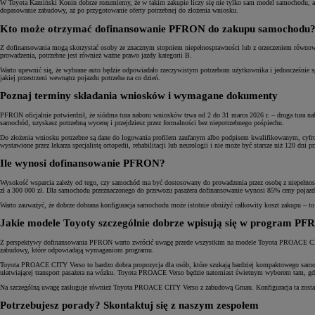
W Toyota Kamiński Konin dobrze rozumiemy, że w takim zakupie liczy się nie tylko sam model samochodu, 
dopasowanie zabudowy, aż po przygotowanie oferty potrzebnej do złożenia wniosku.
Kto może otrzymać dofinansowanie PFRON do zakupu samochodu
Z dofinansowania mogą skorzystać osoby ze znacznym stopniem niepełnosprawności lub z orzeczeniem równoważn
prowadzenia, potrzebne jest również ważne prawo jazdy kategorii B.
Warto upewnić się, że wybrane auto będzie odpowiadało rzeczywistym potrzebom użytkownika i jednocześnie s
jakiej przestrzeni wewnątrz pojazdu potrzeba na co dzień.
Poznaj terminy składania wniosków i wymagane dokumenty
PFRON oficjalnie potwierdził, że siódma tura naboru wniosków trwa od 2 do 31 marca 2026 r. – druga tura nab
samochód, uzyskasz potrzebną wycenę i przejdziesz przez formalności bez niepotrzebnego pośpiechu.
Do złożenia wniosku potrzebne są dane do logowania profilem zaufanym albo podpisem kwalifikowanym, cyfrow
wystawione przez lekarza specjalistę ortopedii, rehabilitacji lub neurologii i nie może być starsze niż 120 dni 
Ile wynosi dofinansowanie PFRON?
Wysokość wsparcia zależy od tego, czy samochód ma być dostosowany do prowadzenia przez osobę z niepełno
zł a 300 000 zł. Dla samochodu przeznaczonego do przewozu pasażera dofinansowanie wynosi 85% ceny pojaz
Warto zauważyć, że dobrze dobrana konfiguracja samochodu może istotnie obniżyć całkowity koszt zakupu – to
Jakie modele Toyoty szczególnie dobrze wpisują się w program P
Z perspektywy dofinansowania PFRON warto zwrócić uwagę przede wszystkim na modele Toyota PROACE CITY 
zabudowy, które odpowiadają wymaganiom programu.
Toyota PROACE CITY Verso to bardzo dobra propozycja dla osób, które szukają bardziej kompaktowego samoch
ułatwiającej transport pasażera na wózku. Toyota PROACE Verso będzie natomiast świetnym wyborem tam, gdzie 
Na szczególną uwagę zasługuje również Toyota PROACE CITY Verso z zabudową Gruau. Konfiguracja ta został
Potrzebujesz porady? Skontaktuj się z naszym zespołem