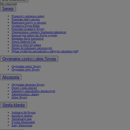
Dla właścicieli
Serwis
Promocje i sezonowe usługi
Pozostałe oferty serwisu
Rezerwacja wizyty w serwisie
Gwarancja Toyota Relax
Pozostałe Gwarancje Toyoty
Ubezpieczenia i naprawy blacharsko-lakiernicze
Innowacyjne usługi dla Twojej wygody
Bezpłatne Akcje Serwisowe
Serwis Dobrych Cen
Serwis w ASO się opłaca
Dostęp do informacji serwisowych
Wykaz wydanych zaświadczeń o odbytym szkoleniu (pdf)
Oryginalne części i oleje Toyota
Oryginalne części Toyoty
Oryginalne oleje Toyoty
Akcesoria
Oryginalne akcesoria Toyoty
Opony i koła zimowe
Zabudowy samochodów dostawczych
Zabezpieczenia i alarmy
Sklep Toyoty
Strefa klienta
Aplikacja MyToyota
Instrukcje obsługi
Aktualizacja map
System Bluetooth®
Karty Ratownicze