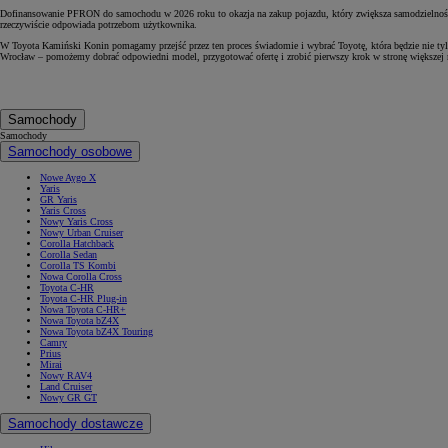
Dofinansowanie PFRON do samochodu w 2026 roku to okazja na zakup pojazdu, który zwiększa samodzielność, 
rzeczywiście odpowiada potrzebom użytkownika.
W Toyota Kamiński Konin pomagamy przejść przez ten proces świadomie i wybrać Toyotę, która będzie nie tylk
Wrocław – pomożemy dobrać odpowiedni model, przygotować ofertę i zrobić pierwszy krok w stronę większej n
Samochody
Samochody
Samochody osobowe
Nowe Aygo X
Yaris
GR Yaris
Yaris Cross
Nowy Yaris Cross
Nowy Urban Cruiser
Corolla Hatchback
Corolla Sedan
Corolla TS Kombi
Nowa Corolla Cross
Toyota C-HR
Toyota C-HR Plug-in
Nowa Toyota C-HR+
Od
81 900 zł
Nowa Toyota bZ4X
Nowa Toyota bZ4X Touring
Yaris Cross
Camry
HYBRID
Prius
Mirai
Nowy RAV4
Land Cruiser
Nowy GR GT
Samochody dostawcze