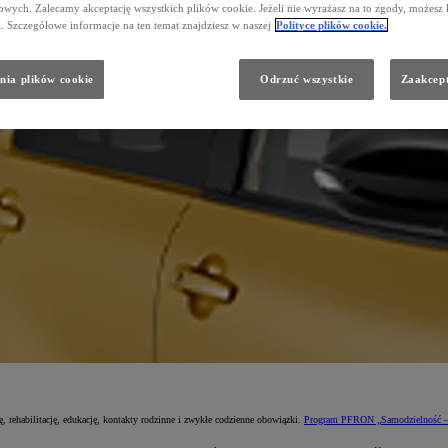
wych. Zalecamy akceptację wszystkich plików cookie. Jeżeli nie wyrażasz na to zgody, możesz 
a. Szczegółowe informacje na ten temat znajdziesz w naszej
Polityce plików cookie.
nia plików cookie
Odrzuć wszystkie
Zaakcept
rehabilitację, edukację, kontakty rodzinne i zwykłe codzienne obowiązki.
Program PFRON „Samodzielność –