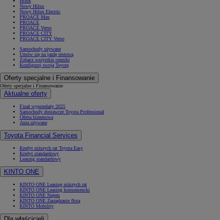
Hilux
Nowy Hilux
Nowy Hilux Electric
PROACE Max
PROACE
PROACE Verso
PROACE CITY
PROACE CITY Verso
Samochody używane
Umów się na jazdę testową
Zobacz wszystkie cenniki
Konfiguruj swoją Toyotę
Oferty specjalne i Finansowanie
Oferty specjalne i Finansowanie
Aktualne oferty
Finał wyprzedaży 2025
Samochody dostawcze Toyota Professional
Oferta biznesowa
Auta używane
Toyota Financial Services
Kredyt niższych rat Toyota Easy
Kredyt standardowy
Leasing standardowy
KINTO ONE
KINTO ONE Leasing niższych rat
KINTO ONE Leasing konsumencki
KINTO ONE Najem
KINTO ONE Zarządzanie flotą
KINTO Mobility
Dla właścicieli