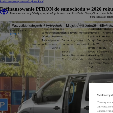
Przejdź do głównej zawartości
(Press Enter)
Dofinansowanie PFRON do samochodu w 2026 roku. J
Nowe samochody
Oferty specjalne
Toyota Auto Kamiński
Świat Toyoty
Finansowanie
Se
Sprawdź zasady dofina
Sprawdź aktualne oferty
Kontakt
Świat Toyoty
Oferta dla firm
Se
Wszystkie kategorie
Hybrydowe
Miejskie
Sportowe
Elektryc
Aktualne promocje
O nas
Dlaczego Toyota?
Toyota Financial
Nowe Aygo X
Samochody dostawcze Toyota Professional
Aktualności
O Toyocie
Kredyt n
HYBRID
Oferta biznesowa
Salon
Toyota w Europie
Kredyt 
Auta używane
Samochody nowe
Fabryki Toyoty
Leasing
Rok potęgi 8 premier
Samochody używane
Toyota Way
Serwis
Toyota Mobility
Serwis
Toyota a środowisko
Serwis Blacharsko - Lakierniczy
Norma WLTP
Części i akcesoria
Klub Rekordowych P
Historyczne Modele
FAQ
Wykorzystu
Chcemy ułatwi
umieszczane 
ulepszać funk