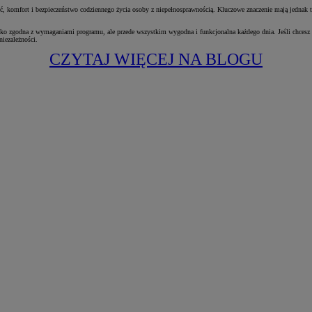
komfort i bezpieczeństwo codziennego życia osoby z niepełnosprawnością. Kluczowe znaczenie mają jednak t
o zgodna z wymaganiami programu, ale przede wszystkim wygodna i funkcjonalna każdego dnia. Jeśli chcesz sp
iezależności.
CZYTAJ WIĘCEJ NA BLOGU