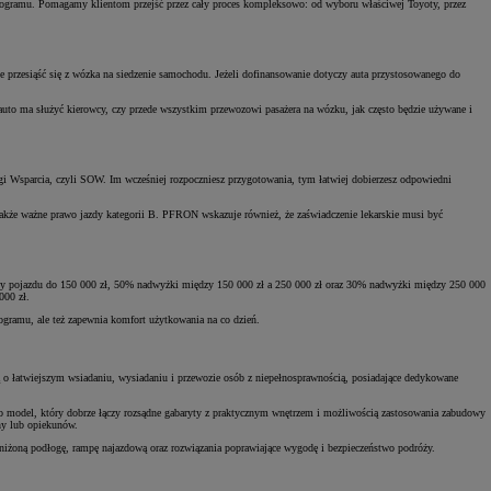
ogramu. Pomagamy klientom przejść przez cały proces kompleksowo: od wyboru właściwej Toyoty, przez
 przesiąść się z wózka na siedzenie samochodu. Jeżeli dofinansowanie dotyczy auta przystosowanego do
uto ma służyć kierowcy, czy przede wszystkim przewozowi pasażera na wózku, jak często będzie używane i
ugi Wsparcia, czyli SOW. Im wcześniej rozpoczniesz przygotowania, tym łatwiej dobierzesz odpowiedni
także ważne prawo jazdy kategorii B. PFRON wskazuje również, że zaświadczenie lekarskie musi być
ny pojazdu do 150 000 zł, 50% nadwyżki między 150 000 zł a 250 000 zł oraz 30% nadwyżki między 250 000
000 zł.
ogramu, ale też zapewnia komfort użytkowania na co dzień.
atwiejszym wsiadaniu, wysiadaniu i przewozie osób z niepełnosprawnością, posiadające dedykowane
 model, który dobrze łączy rozsądne gabaryty z praktycznym wnętrzem i możliwością zastosowania zabudowy
iny lub opiekunów.
żoną podłogę, rampę najazdową oraz rozwiązania poprawiające wygodę i bezpieczeństwo podróży.